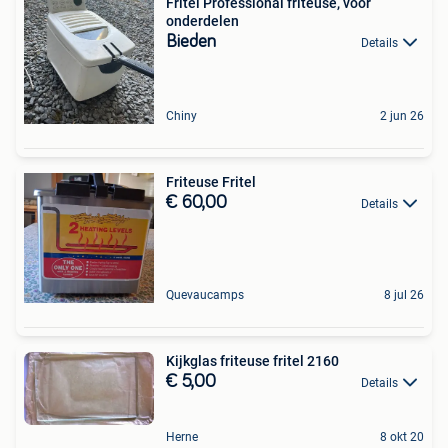
Fritel Professional friteuse, voor
onderdelen
Bieden
Details
Chiny
2 jun 26
Friteuse Fritel
€ 60,00
Details
Quevaucamps
8 jul 26
Kijkglas friteuse fritel 2160
€ 5,00
Details
Herne
8 okt 20