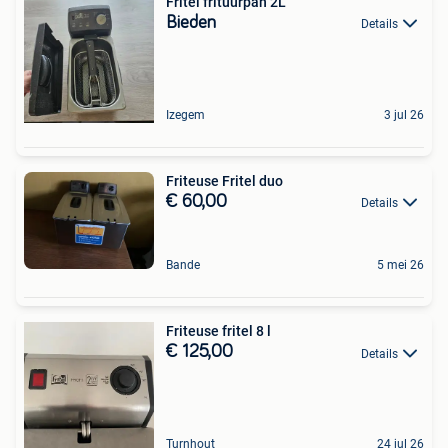
Fritel frituurpan 2L
Bieden
Details
Izegem
3 jul 26
Friteuse Fritel duo
€ 60,00
Details
Bande
5 mei 26
Friteuse fritel 8 l
€ 125,00
Details
Turnhout
24 jul 26