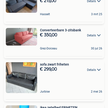
€ 215,00
Details
Hasselt
3 mrt 25
Converteerbare 3-zitsbank
€ 350,00
Details
Grez-Doiceau
30 jul 26
sofa zwart friheten
€ 299,00
Details
Jurbise
2 mei 26
ikea zetelbed FRIHETEN