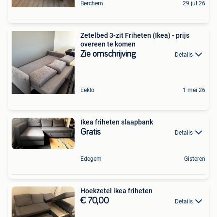
Berchem
29 jul 26
Zetelbed 3-zit Friheten (Ikea) - prijs
overeen te komen
Zie omschrijving
Details
Eeklo
1 mei 26
Ikea friheten slaapbank
Gratis
Details
Edegem
Gisteren
Hoekzetel ikea friheten
€ 70,00
Details