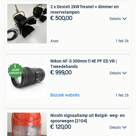
2 x Desisti 2kW fresnel + dimmer en
reservelampen
€ 500,00
Details
Asse
1 feb 26
Nikon AF-S 300mm f/4E PF ED VR |
Tweedehands
€ 999,00
Details
Bezoek website
1 feb 26
Nicoln signaallamp uit België- weg- en
spoorwegen [2104]
€ 120,00
Details