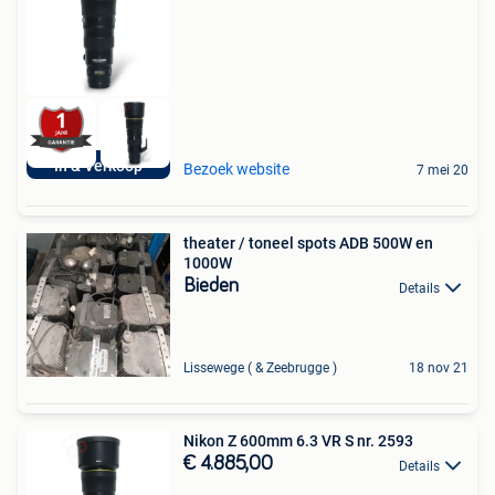
In & Verkoop
Bezoek website
7 mei 20
theater / toneel spots ADB 500W en
1000W
Bieden
Details
Lissewege ( & Zeebrugge )
18 nov 21
Nikon Z 600mm 6.3 VR S nr. 2593
€ 4.885,00
Details