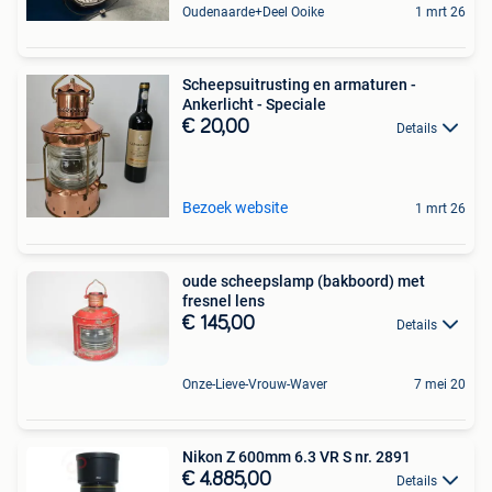
Oudenaarde+Deel Ooike
1 mrt 26
Scheepsuitrusting en armaturen -
Ankerlicht - Speciale
€ 20,00
Details
Bezoek website
1 mrt 26
oude scheepslamp (bakboord) met
fresnel lens
€ 145,00
Details
Onze-Lieve-Vrouw-Waver
7 mei 20
Nikon Z 600mm 6.3 VR S nr. 2891
€ 4.885,00
Details