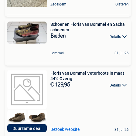
Zedelgem
Gisteren
Schoenen Floris van Bommel en Sacha
schoenen
Bieden
Details
Lommel
31 jul 26
Floris van Bommel Veterboots in maat
44½ Overig
€ 129,95
Details
Duurzame deal
Bezoek website
31 jul 26