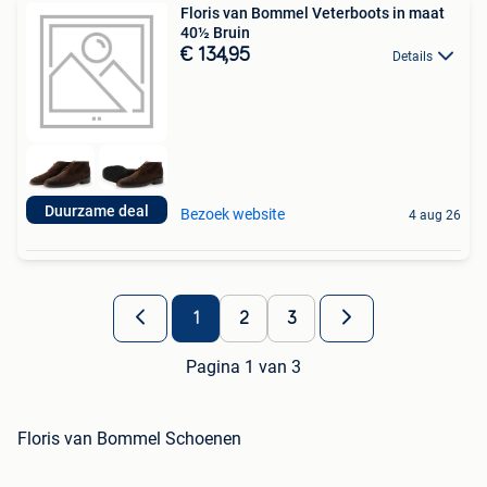
Floris van Bommel Veterboots in maat
40½ Bruin
€ 134,95
Details
Duurzame deal
Bezoek website
4 aug 26
1
2
3
Pagina 1 van 3
Floris van Bommel Schoenen