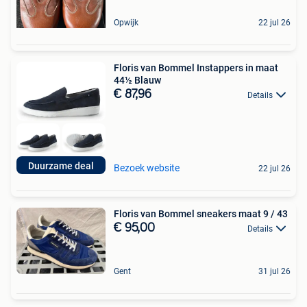
Opwijk
22 jul 26
Floris van Bommel Instappers in maat
44½ Blauw
€ 87,96
Details
Duurzame deal
Bezoek website
22 jul 26
Floris van Bommel sneakers maat 9 / 43
€ 95,00
Details
Gent
31 jul 26