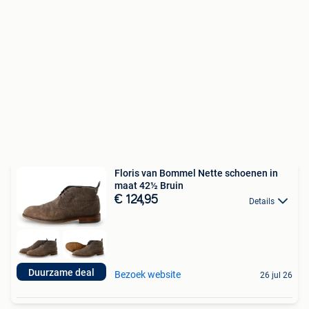
Floris van Bommel Nette schoenen in
maat 42½ Bruin
€ 124,95
Details
Duurzame deal
Bezoek website
26 jul 26