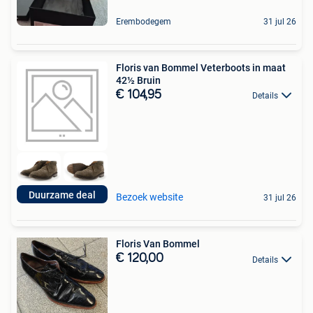
Erembodegem
31 jul 26
Floris van Bommel Veterboots in maat
42½ Bruin
€ 104,95
Details
Duurzame deal
Bezoek website
31 jul 26
Floris Van Bommel
€ 120,00
Details