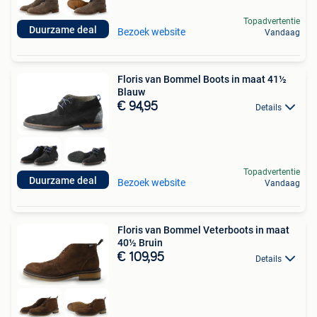
Topadvertentie
Duurzame deal
Bezoek website
Vandaag
Floris van Bommel Boots in maat 41½
Blauw
€ 94,95
Details
Topadvertentie
Duurzame deal
Bezoek website
Vandaag
Floris van Bommel Veterboots in maat
40½ Bruin
€ 109,95
Details