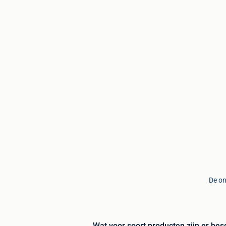
De on
Wat voor soort producten zijn er be