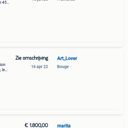
e 45
et
Zie omschrijving
Art_Lover
tion
16 apr 22
Bouge
 le
cœur.
€ 1.800,00
marita