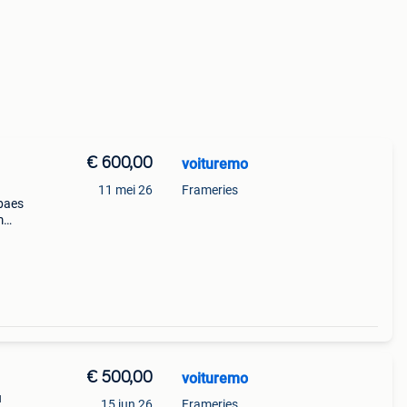
€ 600,00
voituremo
11 mei 26
Frameries
 baes
m
min
4 et
€ 500,00
voituremo
u
15 jun 26
Frameries