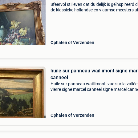
Sfeervol stilleven dat duidelijk is geïnspireerd 
de klassieke hollandse en vlaamse meesters ui
17e eeuw. De combinatie van vruchten (druive
perziken, pruimen), een gedrapeerd kleed en e
Ophalen of Verzenden
huile sur panneau waillimont signe mar
canneel
Huile sur panneau waillimont, vue sur la vallée
vierre signe marcel canneel signe marcel cann
marcel canneel (saint-josse-ten-node, 1894 -
bruxelles, 1953) peintre. Frère cadet d&#39; e
Ophalen of Verzenden