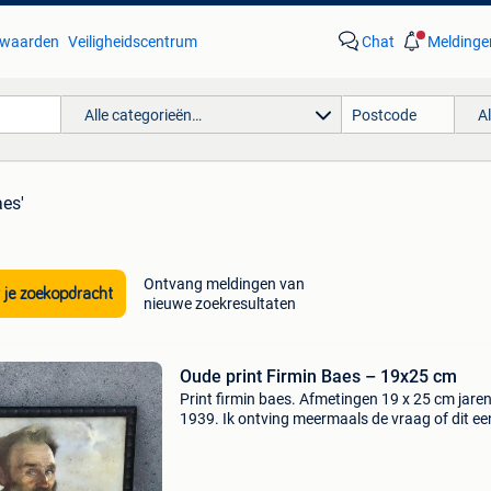
waarden
Veiligheidscentrum
Chat
Meldinge
Alle categorieën…
A
aes'
Ontvang meldingen van
 je zoekopdracht
nieuwe zoekresultaten
Oude print Firmin Baes – 19x25 cm
Print firmin baes. Afmetingen 19 x 25 cm jare
1939. Ik ontving meermaals de vraag of dit ee
schilderij of print is.volgens mij is het een print.
ben geen kunstexpert of antiquair, het schilder