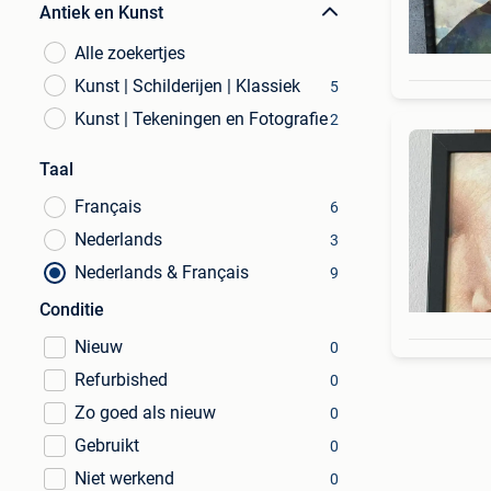
Antiek en Kunst
Alle zoekertjes
Kunst | Schilderijen | Klassiek
5
Kunst | Tekeningen en Fotografie
2
Taal
Français
6
Nederlands
3
Nederlands & Français
9
Conditie
Nieuw
0
Refurbished
0
Zo goed als nieuw
0
Gebruikt
0
Niet werkend
0