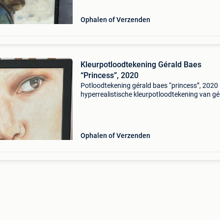
Ophalen of Verzenden
Kleurpotloodtekening Gérald Baes
“Princess”, 2020
Potloodtekening gérald baes “princess”, 2020
hyperrealistische kleurpotloodtekening van gé
baes (nakomeling van de belgische kunstenaa
firmin baes) uit 2020. Ingekaderd afmetingen:
32 cm pri
Ophalen of Verzenden