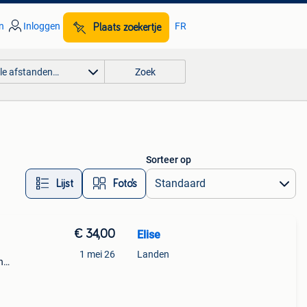
n
Inloggen
FR
Plaats zoekertje
lle afstanden…
Zoek
Sorteer op
Lijst
Foto’s
€ 34,00
Elise
n
1 mei 26
Landen
n
 Ik
ij