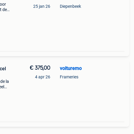
door
25 jan 26
Diepenbeek
t de
n,
en a
€ 375,00
voituremo
cel
4 apr 26
Frameries
 de la
eel
ug