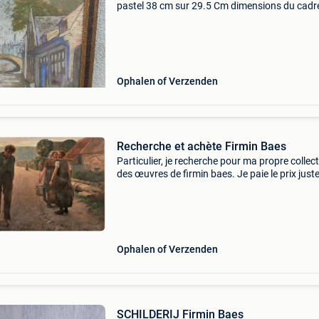
pastel 38 cm sur 29.5 Cm dimensions du cadr
cm sur 36.5 Cm frais d envoi 12€ aux risques 
perils de l acheteur ou enlevement a domicile
Ophalen of Verzenden
Recherche et achète Firmin Baes
Particulier, je recherche pour ma propre collec
des œuvres de firmin baes. Je paie le prix juste,
prix du marché, voire plus en cas de coup de 
Informations sur simple demande. N&#39;h
Ophalen of Verzenden
SCHILDERIJ Firmin Baes