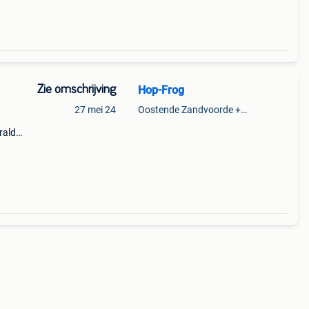
Zie omschrijving
Hop-Frog
27 mei 24
Oostende Zandvoorde +Oostende
rald
r
 43 x