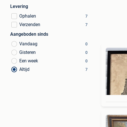
Levering
Ophalen
7
Verzenden
7
Aangeboden sinds
Vandaag
0
Gisteren
0
Een week
0
Altijd
7