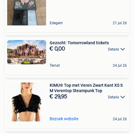
Edegem
21 jul 26
Gezocht: Tomorrowland tickets
€ 0,00
Details
Ternat
24 jul 26
KIMU® Top met Veren Zwart Kant XS S
M Verentop Steampunk Top
€ 29,95
Details
Bezoek website
24 jul 26