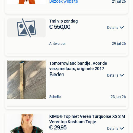
Bezoek website
21 jul 26
Tml vip zondag
€ 550,00
Details
Antwerpen
29 jul 26
Tomorrowland bandje. Voor de
verzamelaars, originele 2017
Bieden
Details
Schelle
23 jun 26
KIMU® Top met Veren Turquoise XS S M
Verentop Kostuum Topje
€ 29,95
Details