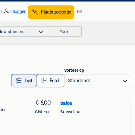
n
Inloggen
FR
Plaats zoekertje
lle afstanden…
Zoek
Sorteer op
Lijst
Foto’s
€ 8,00
balou
sier
Gisteren
Brasschaat
kleur