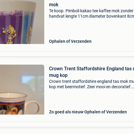
mok
Te koop. Pimboli kakao tee kaffee mok zonder
handvat lengte 11cm diameter bovenkant 8c
diameter onderkant 5.5Cm mok is nog in perf
staat ongebruikt zeer mooi collector item oph
of verzenden
Ophalen of Verzenden
Crown Trent Staffordshire England tas
mug kop
Crown trent staffordshire england tas mok m
kop met beermotief. Zeer mooi en decoratief.
10X6cm. Fine bone china. Bekijk ook mijn and
zoekertjes🙂
Zo goed als nieuw
Ophalen of Verzenden