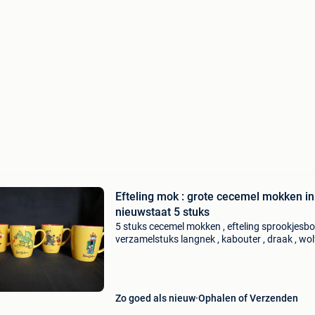
Efteling mok : grote cecemel mokken in
nieuwstaat 5 stuks
5 stuks cecemel mokken , efteling sprookjesb
verzamelstuks langnek , kabouter , draak , wol
roodkapje, klok 7 geitjes hoogte 12,5 cm door
bovenkant 10 cm en onderkant 7,5 cm zo goed
nie
Zo goed als nieuw
Ophalen of Verzenden