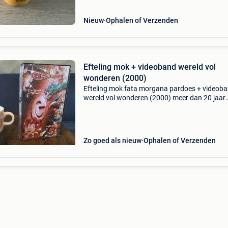
Nieuw
Ophalen of Verzenden
Efteling mok + videoband wereld vol
wonderen (2000)
Efteling mok fata morgana pardoes + videob
wereld vol wonderen (2000) meer dan 20 jaar
geleden uitgegeven collectors items in perfect
staat (zie fotos) doe een goed bod kan afgeh
of verzonden
Zo goed als nieuw
Ophalen of Verzenden