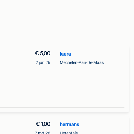
€ 5,00
laura
2 jun 26
Mechelen-Aan-De-Maas
€ 1,00
hermans
7 mrt 26
Herentals