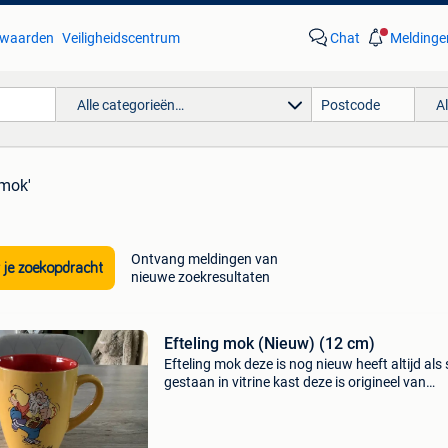
waarden
Veiligheidscentrum
Chat
Meldinge
Alle categorieën…
A
 mok'
Ontvang meldingen van
 je zoekopdracht
nieuwe zoekresultaten
Efteling mok (Nieuw) (12 cm)
Efteling mok deze is nog nieuw heeft altijd als 
gestaan in vitrine kast deze is origineel van
uitgeverij efteling -cecemel deze is in een gele 
en is voorzien van een print op van de charact