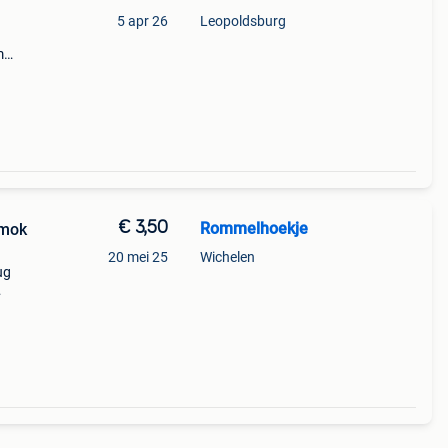
5 apr 26
Leopoldsburg
m
ecte
alen
€ 3,50
Rommelhoekje
 mok
20 mei 25
Wichelen
ug
ere