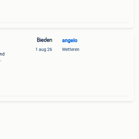
Bieden
angelo
1 aug 26
Wetteren
and
e
aald