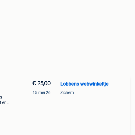
€ 25,00
Lobbens webwinkeltje
15 mei 26
Zichem
os
f en
meter
 als