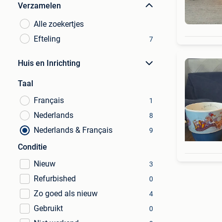
Verzamelen
Alle zoekertjes
Efteling
7
Huis en Inrichting
Taal
Français
1
Nederlands
8
Nederlands & Français
9
Conditie
Nieuw
3
Refurbished
0
Zo goed als nieuw
4
Gebruikt
0