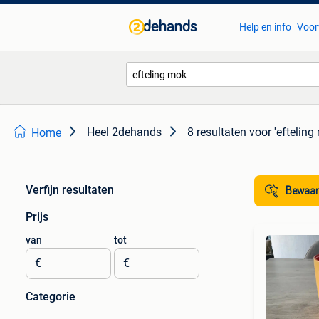
Help en info
Voor
Heel 2dehands
8 resultaten
voor 'efteling
Home
Verfijn resultaten
Bewaar
Prijs
van
tot
€
€
Categorie