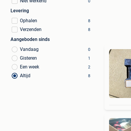
Niet werkend
0
Levering
Ophalen
8
Verzenden
8
Aangeboden sinds
Vandaag
0
Gisteren
1
Een week
2
Altijd
8