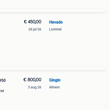
€ 450,00
Hevado
26 jul 26
Lommel
€ 800,00
Gingin
950
3 aug 26
Almere
met
nig
ijn