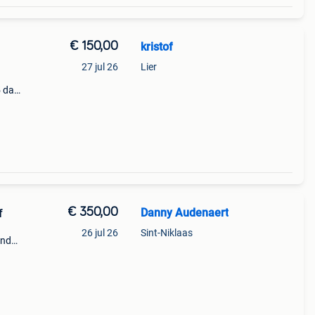
€ 150,00
kristof
27 jul 26
Lier
 dak
is
j als
€ 350,00
Danny Audenaert
f
26 jul 26
Sint-Niklaas
ond