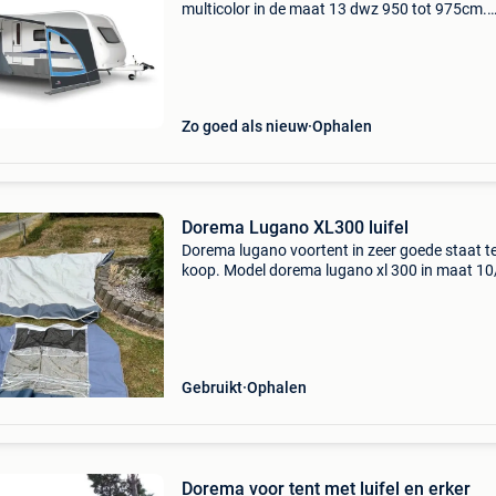
multicolor in de maat 13 dwz 950 tot 975cm.
Geheel compleet en zo goed als nieuw. Haast 
gebruikt. Caravan is al jaren weg, maar deze 
zakken lagen nog op
Zo goed als nieuw
Ophalen
Dorema Lugano XL300 luifel
Dorema lugano voortent in zeer goede staat t
koop. Model dorema lugano xl 300 in maat 10
(875 - 900 cm). De voortent is aan beide zijden
voorzien van uitneembare ramen. Aan de voo
zit een gro
Gebruikt
Ophalen
Dorema voor tent met luifel en erker