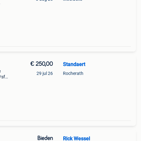
nooit
twee
€ 250,00
Standaert
e
29 jul 26
Rocherath
/sf
rkant
Bieden
Rick Wessel