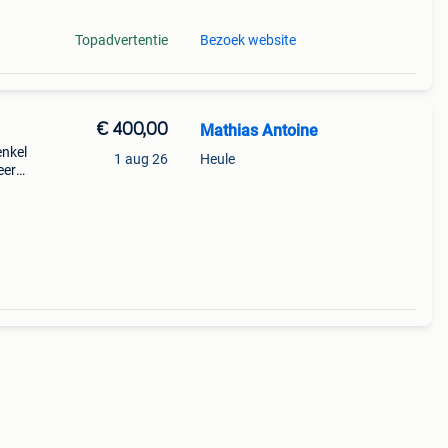
Topadvertentie
Bezoek website
€ 400,00
Mathias Antoine
enkel
1 aug 26
Heule
eer
t