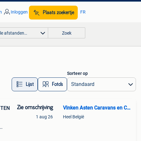
n
Inloggen
FR
Plaats zoekertje
lle afstanden…
Zoek
Sorteer op
Lijst
Foto’s
Zie omschrijving
Vinken Asten Caravans en Campers
STEN
1 aug 26
Heel België
dwt-