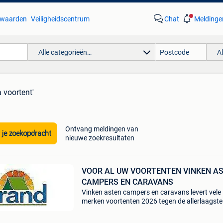
waarden
Veiligheidscentrum
Chat
Meldinge
Alle categorieën…
A
 voortent'
Ontvang meldingen van
 je zoekopdracht
nieuwe zoekresultaten
VOOR AL UW VOORTENTEN VINKEN A
CAMPERS EN CARAVANS
Vinken asten campers en caravans levert vele
merken voortenten 2026 tegen de allerlaagste
prijzen!! Bezoek onze website brand-dorema-
isabella-dometic-unico-ventura-walker al onze