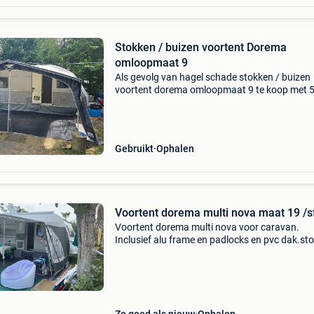
Stokken / buizen voortent Dorema
omloopmaat 9
Als gevolg van hagel schade stokken / buizen
voortent dorema omloopmaat 9 te koop met 5
liggers, 3 vaste en 2 extra rafters. De voortent 
hersteld en waterdicht. Deze krijg je er gratis bi
Gebruikt
Ophalen
Voortent dorema multi nova maat 19 /s
Voortent dorema multi nova voor caravan.
Inclusief alu frame en padlocks en pvc dak.st
op een tabbert vivaldi 655 ubd. Weg wegens
aankoop andere grotere caravan. 4 Jaar.
Omloopmaat is 19 (1100-1125