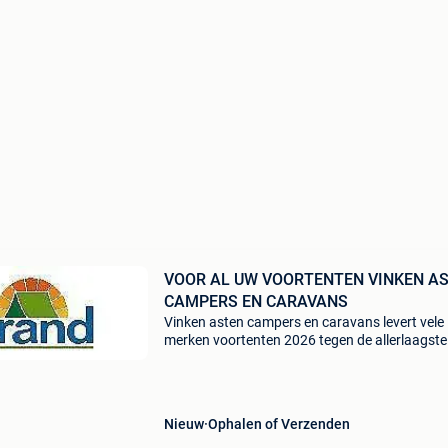
VOOR AL UW VOORTENTEN VINKEN A
CAMPERS EN CARAVANS
Vinken asten campers en caravans levert vele
merken voortenten 2026 tegen de allerlaagste
prijzen!! Bezoek onze website brand-dorema-
isabella-dometic-unico-ventura-walker al onze
actieprijzen kunt
Nieuw
Ophalen of Verzenden