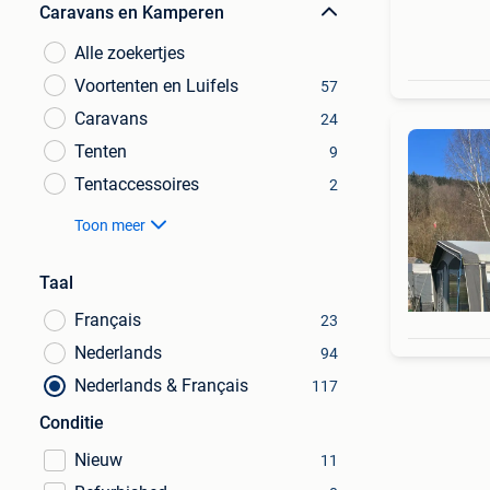
Caravans en Kamperen
Alle zoekertjes
Voortenten en Luifels
57
Caravans
24
Tenten
9
Tentaccessoires
2
Toon meer
Taal
Français
23
Nederlands
94
Nederlands & Français
117
Conditie
Nieuw
11