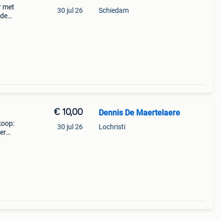
r met
30 jul 26
Schiedam
 de
bodig
heu
€ 10,00
Dennis De Maertelaere
koop:
30 jul 26
Lochristi
er
deaal
ren