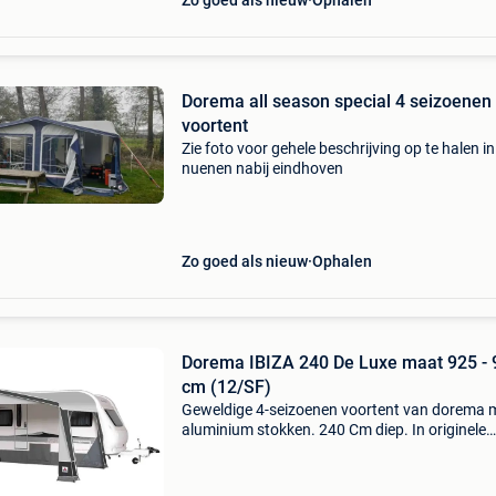
Zo goed als nieuw
Ophalen
Dorema all season special 4 seizoenen
voortent
Zie foto voor gehele beschrijving op te halen in
nuenen nabij eindhoven
Zo goed als nieuw
Ophalen
Dorema IBIZA 240 De Luxe maat 925 - 
cm (12/SF)
Geweldige 4-seizoenen voortent van dorema 
aluminium stokken. 240 Cm diep. In originele
opbergtassen. Instructie boekje aanwezig wei
gebruikt, alles schoon en intact. Alle wanden z
uitritsbaa