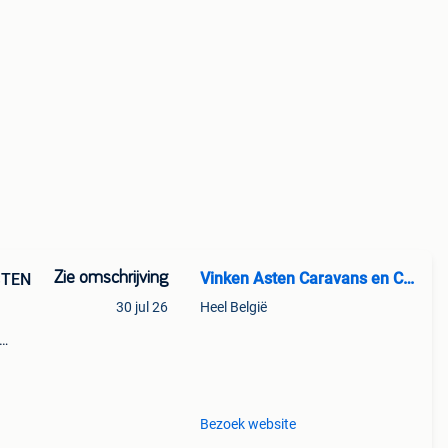
Zie omschrijving
Vinken Asten Caravans en Campers
STEN
30 jul 26
Heel België
dwt-
Bezoek website