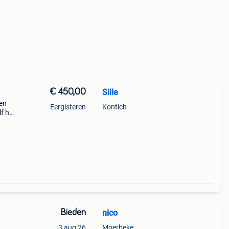
€ 450,00
Sille
 en
Eergisteren
Kontich
lf heb
Bieden
nico
3 aug 26
Moerbeke