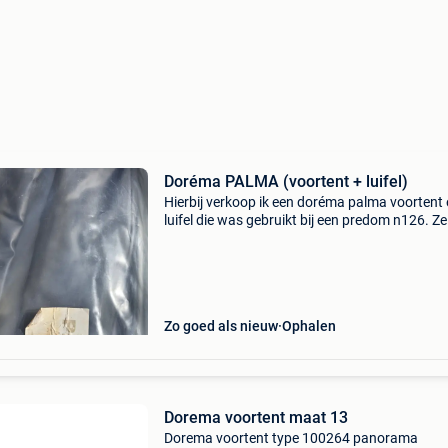
Doréma PALMA (voortent + luifel)
Hierbij verkoop ik een doréma palma voortent
luifel die was gebruikt bij een predom n126. Ze
ik de tent nooit opgezet en zit deze allemaal in
zakken. Ik heb dus geen foto&#39;s al ze opst
Zo goed als nieuw
Ophalen
Dorema voortent maat 13
Dorema voortent type 100264 panorama