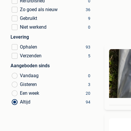
Refurbished
0
Zo goed als nieuw
36
Gebruikt
9
Niet werkend
0
Levering
Ophalen
93
Verzenden
5
Aangeboden sinds
Vandaag
0
Gisteren
3
Een week
20
Altijd
94