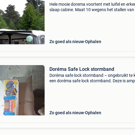
Hele mooie dorema voortent met luifel en erke
slaap cabine. Maat 10 wegens het stallen van
caravan in het buitenland is de voortent over
geworden. De tent ziet er piekfijn uit. Geen sc
Zo goed als nieuw
Ophalen
Doréma Safe Lock stormband
Doréma safe lock stormband – ongebruikt te 
een doréma safe lock stormband. Deze is amp
gebruikt en verkeert dus in zeer goede staat. I
om je voortent of luifel extra stevig te veranke
Zo goed als nieuw
Ophalen