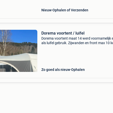
actieprijzen kunt
Nieuw
Ophalen of Verzenden
Dorema voortent / luifel
Dorema voortent maat 14 werd voornamelijk 
als luifel gebruik. Zijwanden en front max 10 k
gebruikt. Weg wegens aankoop vaste
wintervoortent prijs bespreekbaar, kan opgeze
worden als u uw car
Zo goed als nieuw
Ophalen