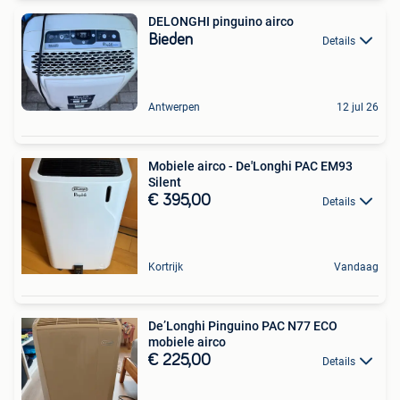
DELONGHI pinguino airco
Bieden
Details
Antwerpen
12 jul 26
Mobiele airco - De'Longhi PAC EM93
Silent
€ 395,00
Details
Kortrijk
Vandaag
De’Longhi Pinguino PAC N77 ECO
mobiele airco
€ 225,00
Details