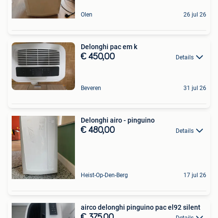
Olen
26 jul 26
Delonghi pac em k
€ 450,00
Details
Beveren
31 jul 26
Delonghi airo - pinguino
€ 480,00
Details
Heist-Op-Den-Berg
17 jul 26
airco delonghi pinguino pac el92 silent
€ 375,00
Details