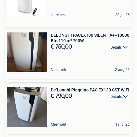
Harelbeke
30 jul 26
DELONGHI PACEX100 SILENT A++10000
Btu 110 m³ 700W
€ 750,00
Details
Nazareth
2 aug 26
De’Longhi Pinguino PAC EX130 CST WiFi
€ 790,00
Details
Meerhout
19 jul 26