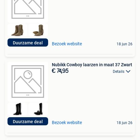
Duurzame deal
Bezoek website
18 jun 26
Nubikk Cowboy laarzen in maat 37 Zwart
€ 74,95
Details
Duurzame deal
Bezoek website
18 jun 26