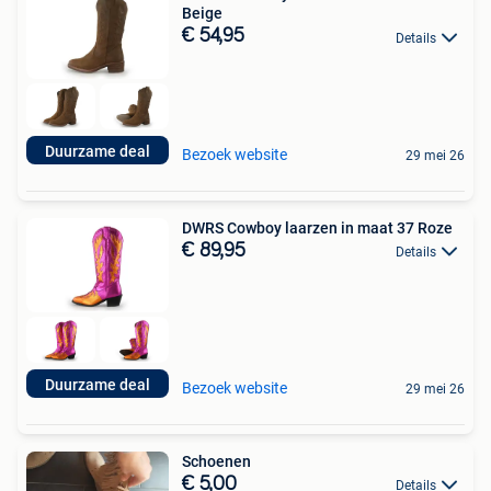
Beige
€ 54,95
Details
Duurzame deal
Bezoek website
29 mei 26
DWRS Cowboy laarzen in maat 37 Roze
€ 89,95
Details
Duurzame deal
Bezoek website
29 mei 26
Schoenen
€ 5,00
Details