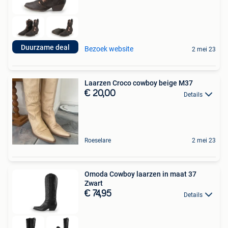
Duurzame deal
Bezoek website
2 mei 23
Laarzen Croco cowboy beige M37
€ 20,00
Details
Roeselare
2 mei 23
Omoda Cowboy laarzen in maat 37
Zwart
€ 74,95
Details