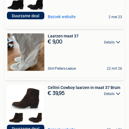
Duurzame deal
Bezoek website
2 mei 23
Laarzen maat 37
€ 9,00
Details
Sint-Pieters-Leeuw
22 mrt 26
Cellini Cowboy laarzen in maat 37 Bruin
€ 39,95
Details
Duurzame deal