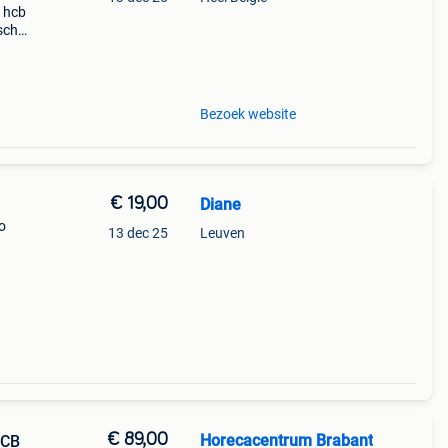
e hcb
sch
n of
Bezoek website
€ 19,00
Diane
o
13 dec 25
Leuven
€ 89,00
Horecacentrum Brabant
HCB