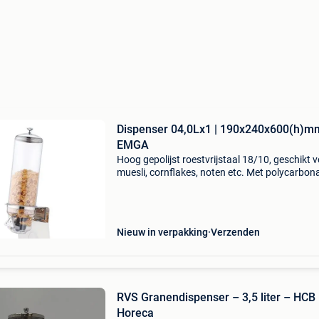
Dispenser 04,0Lx1 | 190x240x600(h)m
EMGA
Hoog gepolijst roestvrijstaal 18/10, geschikt 
muesli, cornflakes, noten etc. Met polycarbon
vultrechters v.a.24 Uur levertijd 100% garantie 
de laagste prijs gratis offerte check 100.000
Nieuw in verpakking
Verzenden
RVS Granendispenser – 3,5 liter – HCB
Horeca