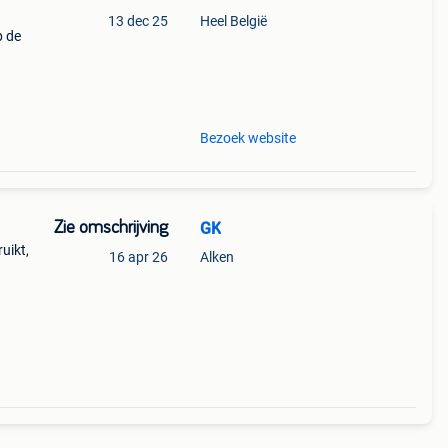
13 dec 25
Heel België
b de
Bezoek website
Zie omschrijving
GK
uikt,
16 apr 26
Alken