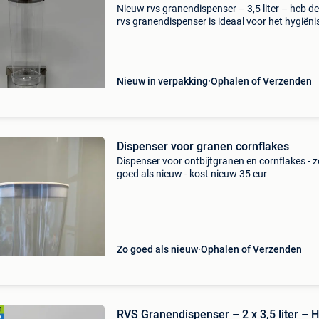
Nieuw rvs granendispenser – 3,5 liter – hcb d
rvs granendispenser is ideaal voor het hygiëni
en stijlvol presenteren van ontbijtgranen, note
muesli. Dankzij de krasvaste container blijft d
Nieuw in verpakking
Ophalen of Verzenden
Dispenser voor granen cornflakes
Dispenser voor ontbijtgranen en cornflakes - z
goed als nieuw - kost nieuw 35 eur
Zo goed als nieuw
Ophalen of Verzenden
RVS Granendispenser – 2 x 3,5 liter – 