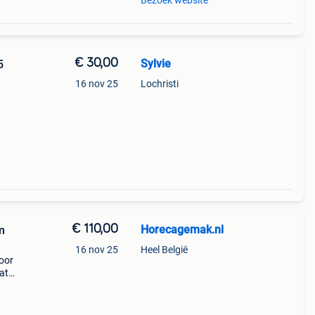
Bezoek website
€ 30,00
Sylvie
5
16 nov 25
Lochristi
s
€ 110,00
Horecagemak.nl
m
16 nov 25
Heel België
voor
at
 2
a.24