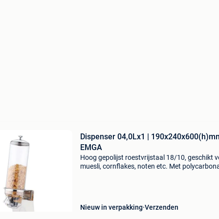
Dispenser 04,0Lx1 | 190x240x600(h)m
EMGA
Hoog gepolijst roestvrijstaal 18/10, geschikt 
muesli, cornflakes, noten etc. Met polycarbon
vultrechters v.a.24 Uur levertijd 100% garantie 
de laagste prijs gratis offerte check 100.000
Nieuw in verpakking
Verzenden