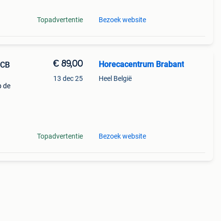
Topadvertentie
Bezoek website
€ 89,00
Horecacentrum Brabant
HCB
13 dec 25
Heel België
b de
Topadvertentie
Bezoek website