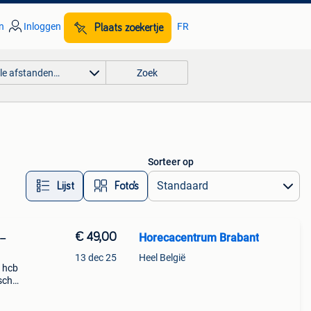
n
Inloggen
FR
Plaats zoekertje
lle afstanden…
Zoek
Sorteer op
Lijst
Foto’s
€ 49,00
Horecacentrum Brabant
 –
13 dec 25
Heel België
e hcb
sch
n of