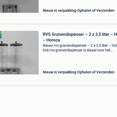
Nieuw in verpakking
Ophalen of Verzenden
RVS Granendispenser – 2 x 3,5 liter – 
– Horeca
Nieuw rvs granendispenser – 2 x 3,5 liter – hc
hcb rvs granendispenser is ideaal voor het
hygiënisch en stijlvol presenteren van
ontbijtgranen, noten of muesli. Dankzij de
krasvaste containers bli
Nieuw in verpakking
Ophalen of Verzenden