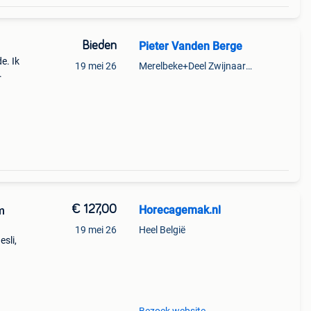
Bieden
Pieter Vanden Berge
e. Ik
19 mei 26
Merelbeke+Deel Zwijnaarde
.
€ 127,00
Horecagemak.nl
m
19 mei 26
Heel België
esli,
ratis