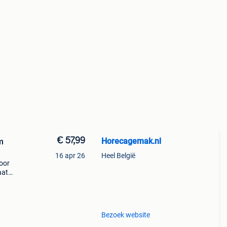
€ 57,99
Horecagemak.nl
m
16 apr 26
Heel België
voor
aat
altijd
Bezoek website