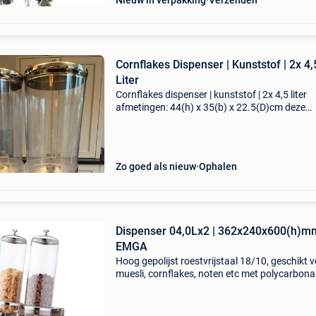
Nieuw in verpakking
Verzenden
Cornflakes Dispenser | Kunststof | 2x 4,
Liter
Cornflakes dispenser | kunststof | 2x 4,5 liter
afmetingen: 44(h) x 35(b) x 22.5(D)cm deze
dubbele cereal dispenser heeft een capaciteit i
voorzien van een vaatwasmachinebestendige
kunststof behuizin
Zo goed als nieuw
Ophalen
Dispenser 04,0Lx2 | 362x240x600(h)m
EMGA
Hoog gepolijst roestvrijstaal 18/10, geschikt 
muesli, cornflakes, noten etc met polycarbona
vultrechters met aftapkraan compartimenten:
inhoud; 4 liter afmeting: 362x240x60(h)mm v.
Uur le