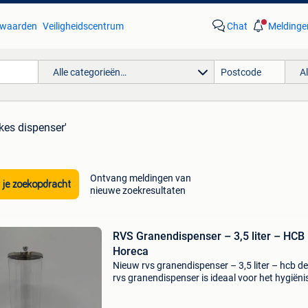
waarden
Veiligheidscentrum
Chat
Meldinge
Alle categorieën…
A
akes dispenser'
Ontvang meldingen van
 je zoekopdracht
nieuwe zoekresultaten
RVS Granendispenser – 3,5 liter – HCB
Horeca
Nieuw rvs granendispenser – 3,5 liter – hcb d
rvs granendispenser is ideaal voor het hygiëni
en stijlvol presenteren van ontbijtgranen, note
muesli. Dankzij de krasvaste container blijft d