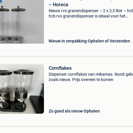
– Horeca
Nieuw rvs granendispenser – 2 x 3,5 liter – hc
hcb rvs granendispenser is ideaal voor het
hygiënisch en stijlvol presenteren van
ontbijtgranen, noten of muesli. Dankzij de
krasvaste containers bli
Nieuw in verpakking
Ophalen of Verzenden
Cornflakes
Dispenser cornflakes van mikamax. Nooit gebr
zoals nieuw. Prijs overeen te komen
Zo goed als nieuw
Ophalen