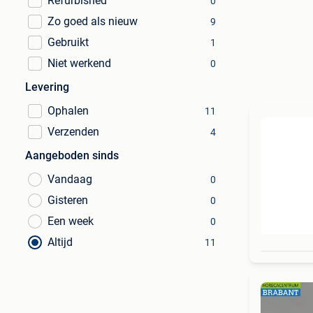
Refurbished
0
Zo goed als nieuw
9
Gebruikt
1
Niet werkend
0
Levering
Ophalen
11
Verzenden
4
Aangeboden sinds
Vandaag
0
Gisteren
0
Een week
0
Altijd
11