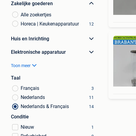
Zakelijke goederen
Alle zoekertjes
Horeca | Keukenapparatuur
12
Huis en Inrichting
Elektronische apparatuur
Toon meer
Taal
Français
3
Nederlands
11
Nederlands & Français
14
Conditie
Nieuw
1