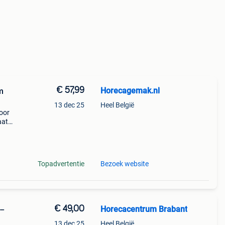
€ 57,99
Horecagemak.nl
m
13 dec 25
Heel België
voor
aat
altijd
Topadvertentie
Bezoek website
€ 49,00
Horecacentrum Brabant
 –
13 dec 25
Heel België