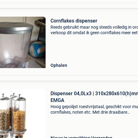
Cornflakes dispenser
Reeds gebruikt maar nog steeds volledig in ord
verkoop dit omdat ik geen cornflakes meer eet
Ophalen
Dispenser 04,0Lx3 | 310x280x610(h)m
EMGA
Hoog gepolijst roestvrijstaal, geschikt voor mu
cornflakes, noten etc. Met drie draaibare
polycarbonaat vultrechters van 4l v.a.24 Uur
levertijd 100% garantie altijd de laagste prijs g
offer