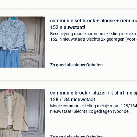
communie set broek + blouse + riem m
152 nieuwstaat!
Beschrijving mooie communiekleding meisje 
152 in nieuwstaat! Slechts 2x gedragen (voor
foto&#39;s en de communie) bestaat uit: -
lichtblauwe geklede broek - maat 152 - bijhor
zilveren
Zo goed als nieuw
Ophalen
communie broek + blazer + t-shirt meis
128 /134 nieuwstaat
Mooie communiekleding meisje maat 128/134
nieuwstaat! Slechts 2x gedragen (voor de
foto&#39;s en de communie) bestaat uit: - br
met wijde pijpen - goudkleurig met glitter - ma
134 (buitens