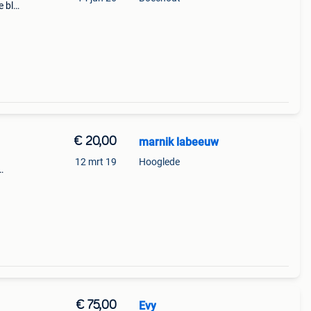
e blu
152)
€ 20,00
marnik labeeuw
12 mrt 19
Hooglede
aat:
ch kle
€ 75,00
Evy