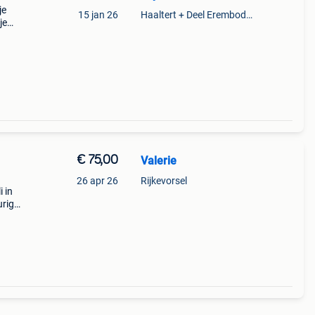
je
15 jan 26
Haaltert + Deel Erembodegem
je
 één
€ 75,00
Valerie
26 apr 26
Rijkevorsel
 in
urig/
leuke