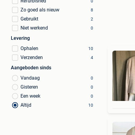
Refurbished
0
Zo goed als nieuw
8
Gebruikt
2
Niet werkend
0
Levering
Ophalen
10
Verzenden
4
Aangeboden sinds
Vandaag
0
Gisteren
0
Een week
0
Altijd
10