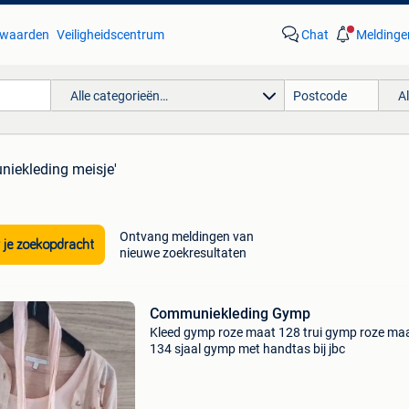
waarden
Veiligheidscentrum
Chat
Meldinge
Alle categorieën…
A
niekleding meisje'
Ontvang meldingen van
 je zoekopdracht
nieuwe zoekresultaten
Communiekleding Gymp
Kleed gymp roze maat 128 trui gymp roze ma
134 sjaal gymp met handtas bij jbc