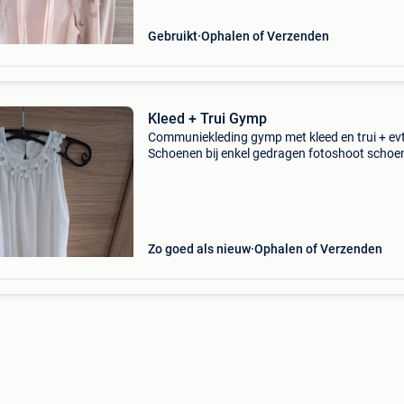
Gebruikt
Ophalen of Verzenden
Kleed + Trui Gymp
Communiekleding gymp met kleed en trui + evt
Schoenen bij enkel gedragen fotoshoot schoe
maat 34 maat 140 ook apart verkrijgbaar
Zo goed als nieuw
Ophalen of Verzenden