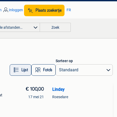
n
Inloggen
FR
Plaats zoekertje
lle afstanden…
Zoek
Sorteer op
Lijst
Foto’s
€ 100,00
Lindsy
at
17 mei 21
Roeselare