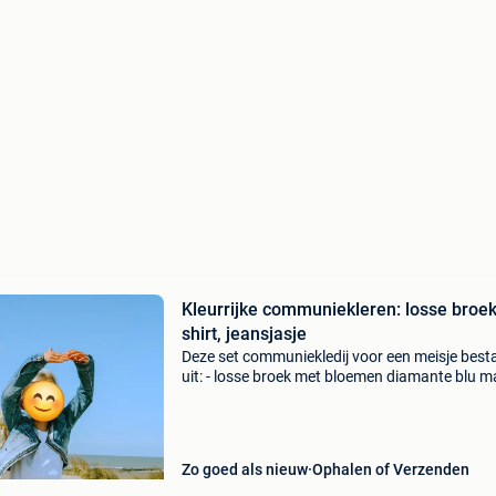
Kleurrijke communiekleren: losse broek
shirt, jeansjasje
Deze set communiekledij voor een meisje best
uit: - losse broek met bloemen diamante blu m
122, 7 jaar - wit t-shirt/bloesje cks, maat 10 jaa
jeansjasje diamante blu, maat 10 jaar, 140 de
Zo goed als nieuw
Ophalen of Verzenden