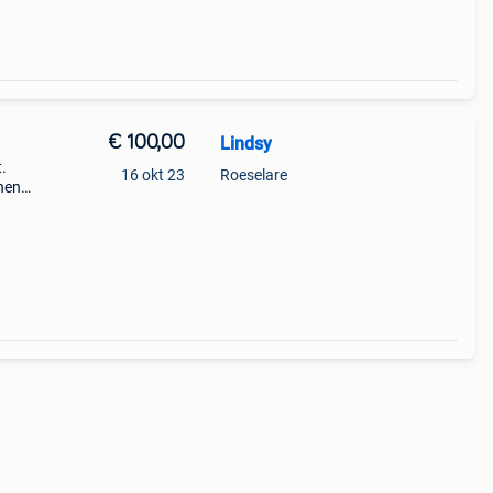
€ 100,00
Lindsy
.
16 okt 23
Roeselare
nen