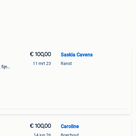
€ 100,00
Saskia Cavens
.
11 mrt 23
Ranst
 fijne
t merk
euwpr
€ 100,00
Caroline
14 jun 26
Boechout