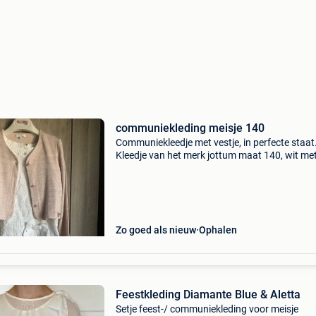
communiekleding meisje 140
Communiekleedje met vestje, in perfecte staat
Kleedje van het merk jottum maat 140, wit met
roze strassdraadjes bewerkt en vestje van he
gymp maat 140, roze met een fijne glitter. Ni
Zo goed als nieuw
Ophalen
Feestkleding Diamante Blue & Aletta
Setje feest-/ communiekleding voor meisje