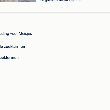
Zo goed als nieuw
Ophalen
ding voor Meisjes
de zoektermen
zoektermen