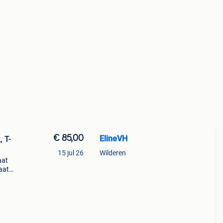
€ 85,00
ElineVH
, T-
15 jul 26
Wilderen
aat
aat
r -
 com