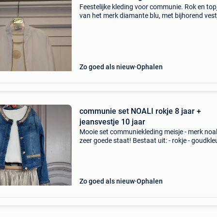
Feestelijke kleding voor communie. Rok en top
van het merk diamante blu, met bijhorend vest
van het merk rtb. In zeer goede staat. Slechts
keer gedragen.
Zo goed als nieuw
Ophalen
communie set NOALI rokje 8 jaar +
jeansvestje 10 jaar
Mooie set communiekleding meisje - merk noali
zeer goede staat! Bestaat uit: - rokje - goudkle
glitter -feestelijk maat 8 jaar - jeansvestje met 
gouden details en parels/glitter - maat 1
Zo goed als nieuw
Ophalen