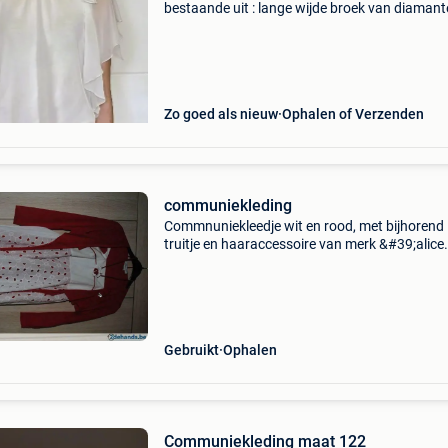
bestaande uit : lange wijde broek van diamant
(maat 164) écru blouse van aletta (maat 152)
goudkleurige blazer van diamante blu (maat 
verfijnde ital
Zo goed als nieuw
Ophalen of Verzenden
communiekleding
Commnuniekleedje wit en rood, met bijhorend
truitje en haaraccessoire van merk &#39;alice
pi&#39; conditie: gebruikt geslacht: meisjes m
122 seizoen: lente/zomer materiaal: synthetis
Gebruikt
Ophalen
Communiekleding maat 122