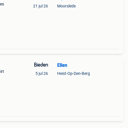
jes
21 jul 26
Moorslede
Bieden
Ellen
irt
5 jul 26
Heist-Op-Den-Berg