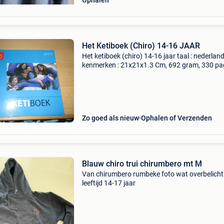
Ophalen
Het Ketiboek (Chiro) 14-16 JAAR
Het ketiboek (chiro) 14-16 jaar taal : nederlan
kenmerken : 21x21x1.3 Cm, 692 gram, 330 pa
°2007 cover : softcover staat : achterzijde cov
heeft zachte leesvouw, rest van het boek is in
perfecte
Zo goed als nieuw
Ophalen of Verzenden
Blauw chiro trui chirumbero mt M
Van chirumbero rumbeke foto wat overbelicht
leeftijd 14-17 jaar