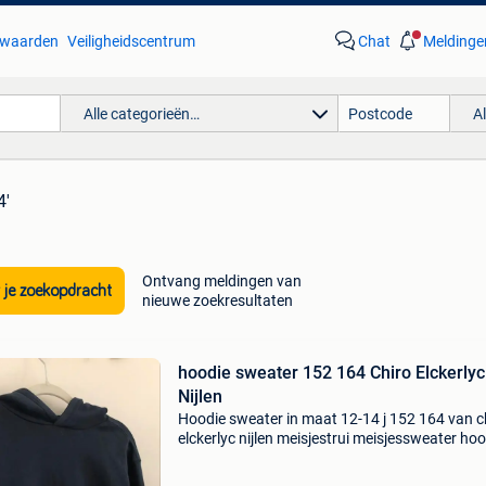
waarden
Veiligheidscentrum
Chat
Meldinge
Alle categorieën…
A
4'
Ontvang meldingen van
 je zoekopdracht
nieuwe zoekresultaten
hoodie sweater 152 164 Chiro Elckerlyc
Nijlen
Hoodie sweater in maat 12-14 j 152 164 van c
elckerlyc nijlen meisjestrui meisjessweater hoo
sweater trui meisje meisjes capuchon kaptrui t
met kap