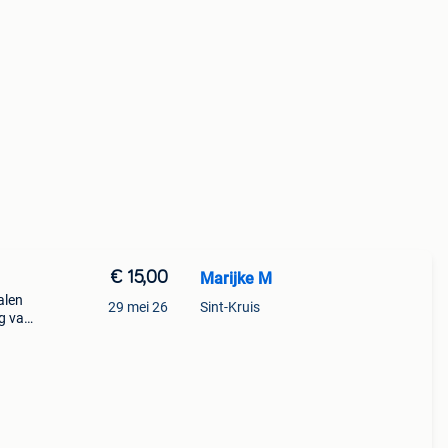
€ 15,00
Marijke M
alen
29 mei 26
Sint-Kruis
ng van