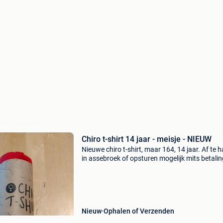
Chiro t-shirt 14 jaar - meisje - NIEUW
Nieuwe chiro t-shirt, maar 164, 14 jaar. Af te h
in assebroek of opsturen mogelijk mits betali
de verzendkosten. Ook mijn andere zoekertjes
kunnen interessant zijn.
Nieuw
Ophalen of Verzenden