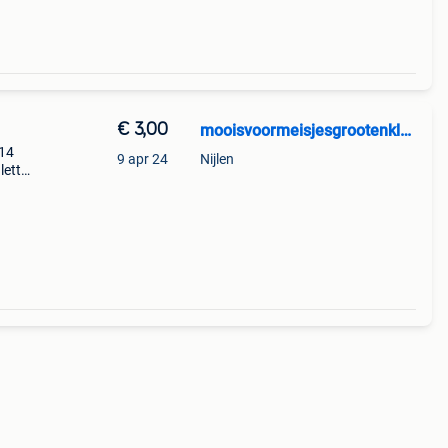
€ 3,00
mooisvoormeisjesgrootenklein
 14
9 apr 24
Nijlen
letter
eel