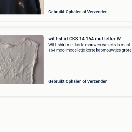
Gebruikt
Ophalen of Verzenden
wit t-shirt CKS 14 164 met letter W
Wit t-shirt met korte mouwen van cks in maat
164 mooi modelletje korte kapmouwtjes grote 
w met opgenaaide witte hangertjes nog een h
leuk shirtje, ook ideaal als speelshirtje op
zomerkamp
Gebruikt
Ophalen of Verzenden