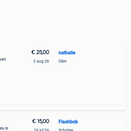
€ 25,00
nathalie
 van
2 aug 26
Olen
€ 15,00
Flashbob
eu is
26 jul 26
Schoten