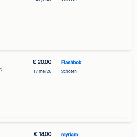
€ 20,00
Flashbob
t
17 mei 26
Schoten
€ 18,00
myriam