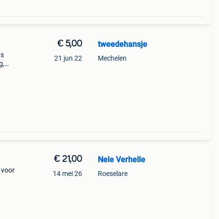
€ 5,00
tweedehansje
ds
21 jun 22
Mechelen
g,
er
€ 21,00
Nele Verhelle
 voor
14 mei 26
Roeselare