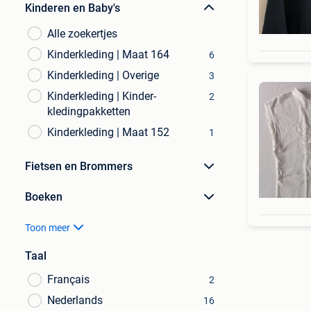
Kinderen en Baby's
Alle zoekertjes
Kinderkleding | Maat 164
6
Kinderkleding | Overige
3
Kinderkleding | Kinder-
2
kledingpakketten
Kinderkleding | Maat 152
1
Fietsen en Brommers
Boeken
Toon meer
Taal
Français
2
Nederlands
16