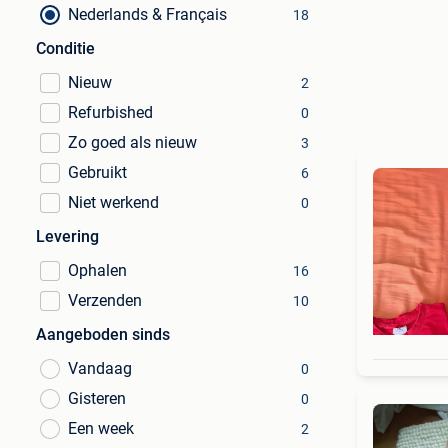
Nederlands & Français
18
Conditie
Nieuw
2
Refurbished
0
Zo goed als nieuw
3
Gebruikt
6
Niet werkend
0
Levering
Ophalen
16
Verzenden
10
Aangeboden sinds
Vandaag
0
Gisteren
0
Een week
2