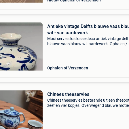
Nieuw
Ophalen of Verzenden
Antieke vintage Delfts blauwe vaas bl
wit - van aardewerk
Mooi servies los losse deco antiek vintage delf
blauwe vaas blauw wit aardewerk. Ophalen /
verzenden vanuit nederland postnl, bekijk al o
verzameling advertenties! Delfts blauwe vaas.
blauw
Ophalen of Verzenden
Chinees theeservies
Chinees theeservies bestaande uit een theepo
zeef en vier kopjes. Overwegend blauwe motie
Gepresenteerd in mooie box. Nooit gebruikt. I
om als cadeau te geven.