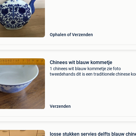
Ophalen of Verzenden
Chinees wit blauw kommetje
1 chinees wit blauw kommetje zie foto
tweedehands dit is een traditionele chinese k
van wit en blauw porselein. Het servies is vers
met een klassiek bloemmotief in kobaltblauw. 
type porselei
Verzenden
losse stukken servies delfts blauw chi