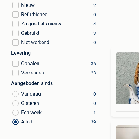
Nieuw
2
Refurbished
0
Zo goed als nieuw
4
Gebruikt
3
Niet werkend
0
Levering
Ophalen
36
Verzenden
23
Aangeboden sinds
Vandaag
0
Gisteren
0
Een week
1
Altijd
39