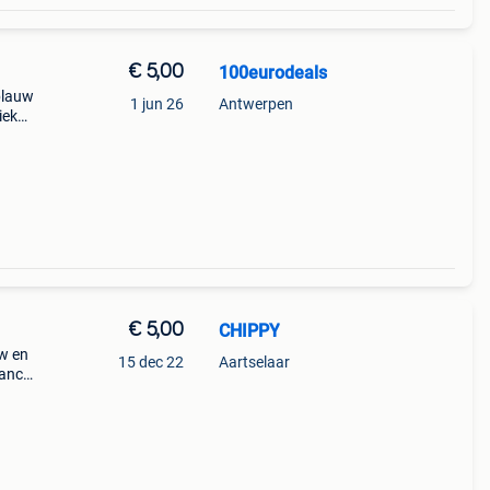
€ 5,00
100eurodeals
 blauw
1 jun 26
Antwerpen
iek
kaol
€ 5,00
CHIPPY
uw en
15 dec 22
Aartselaar
fancy