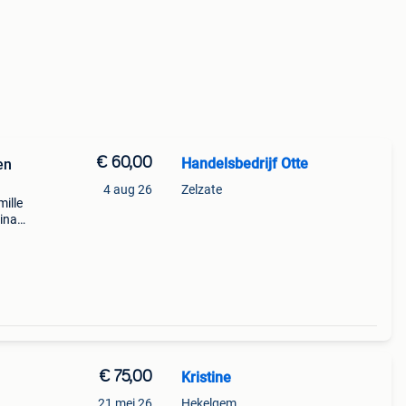
€ 60,00
Handelsbedrijf Otte
en
4 aug 26
Zelzate
mille
hina
outen
e t
€ 75,00
Kristine
21 mei 26
Hekelgem