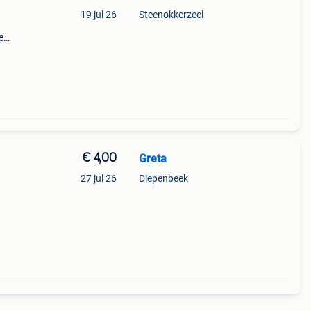
19 jul 26
Steenokkerzeel
e
€ 4,00
Greta
27 jul 26
Diepenbeek