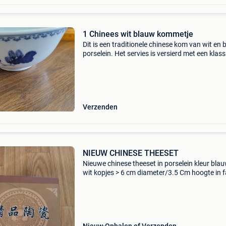
1 Chinees wit blauw kommetje
Dit is een traditionele chinese kom van wit en
porselein. Het servies is versierd met een klass
bloemmotief in kobaltblauw. Dit type porselein
staat bekend om de combinatie van helderwit 
Verzenden
NIEUW CHINESE THEESET
Nieuwe chinese theeset in porselein kleur bla
wit kopjes > 6 cm diameter/3.5 Cm hoogte in 
verpakking