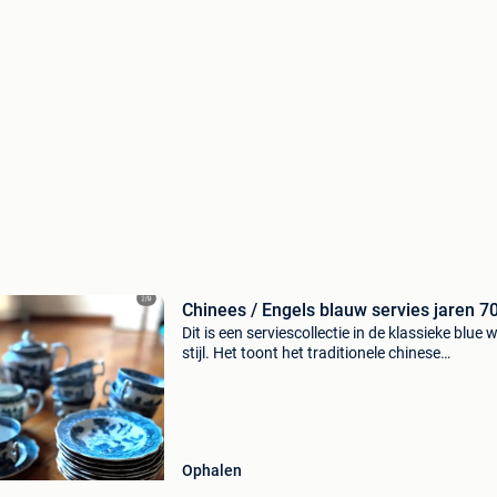
Chinees / Engels blauw servies jaren 7
Dit is een serviescollectie in de klassieke blue 
stijl. Het toont het traditionele chinese
landschapspatroon met de beroemde legende
twee geliefden die in duiven veranderen. Dit
iconische m
Ophalen