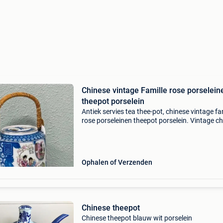
Chinese vintage Famille rose porselein
theepot porselein
Antiek servies tea thee-pot, chinese vintage fa
rose porseleinen theepot porselein. Vintage c
theepot keramiek blauw en wit en geweven h
handvat ketel sierlijke geisha bloemen oosters
Ophalen of Verzenden
Chinese theepot
Chinese theepot blauw wit porselein