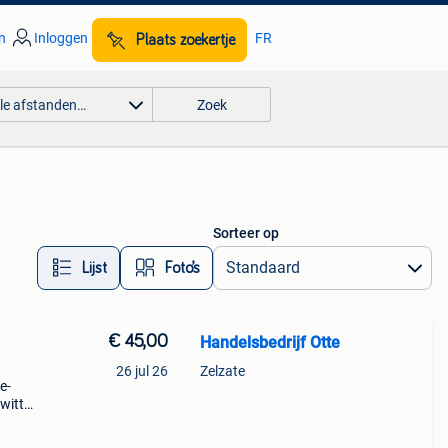
n
Inloggen
FR
Plaats zoekertje
lle afstanden…
Zoek
Sorteer op
Lijst
Foto’s
€ 45,00
Handelsbedrijf Otte
26 jul 26
Zelzate
e-
 witte
ain