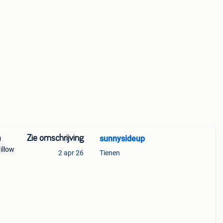
Zie omschrijving
sunnysideup
0
willow
2 apr 26
Tienen
 van