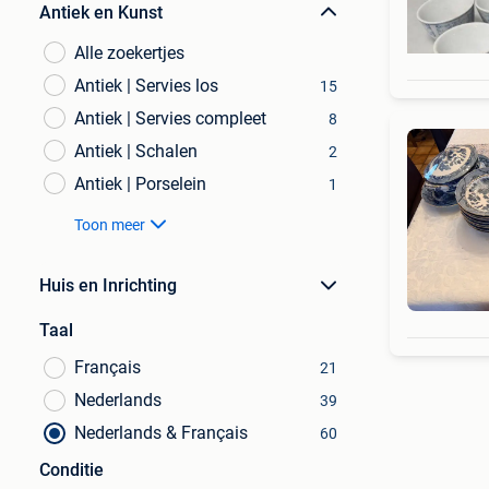
Antiek en Kunst
Alle zoekertjes
Antiek | Servies los
15
Antiek | Servies compleet
8
Antiek | Schalen
2
Antiek | Porselein
1
Toon meer
Huis en Inrichting
Taal
Français
21
Nederlands
39
Nederlands & Français
60
Conditie