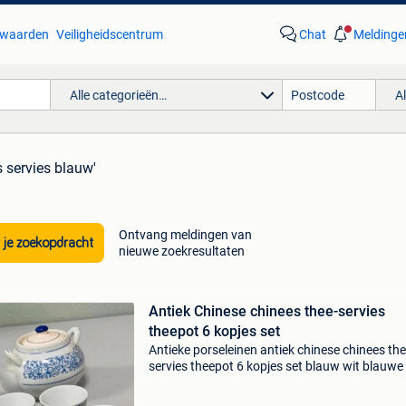
waarden
Veiligheidscentrum
Chat
Meldinge
Alle categorieën…
A
s servies blauw'
Ontvang meldingen van
 je zoekopdracht
nieuwe zoekresultaten
Antiek Chinese chinees thee-servies
theepot 6 kopjes set
Antieke porseleinen antiek chinese chinees the
servies theepot 6 kopjes set blauw wit blauwe
porselein thee thea. Chinese blue-white porcel
teapot and cups. Ophalen / verzenden vanuit