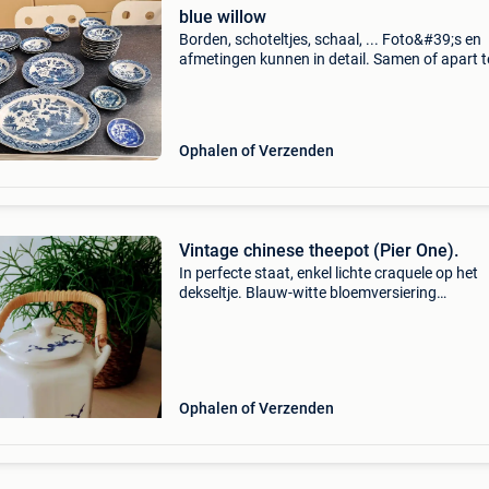
blue willow
Borden, schoteltjes, schaal, ... Foto&#39;s en
afmetingen kunnen in detail. Samen of apart t
koop. Meer delfts blauw zie zoekertjes.
Ophalen of Verzenden
Vintage chinese theepot (Pier One).
In perfecte staat, enkel lichte craquele op het
dekseltje. Blauw-witte bloemversiering
(kersenbloesem). H.15 Cm. Verzending naar
postpunt voor 5,60€
Ophalen of Verzenden