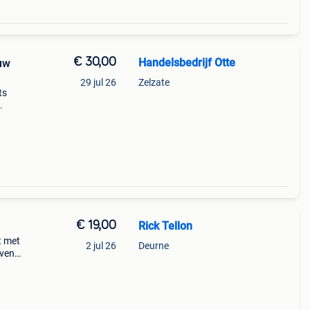
€ 30,00
Handelsbedrijf Otte
auw
29 jul 26
Zelzate
ts
nze
 Delft
€ 19,00
Rick Tellon
t met
2 jul 26
Deurne
ven.
deaal