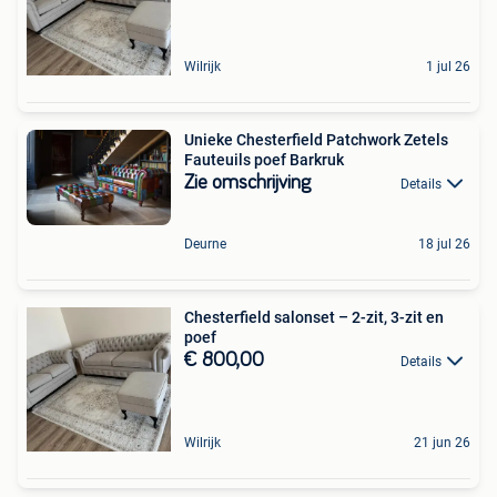
Wilrijk
1 jul 26
Unieke Chesterfield Patchwork Zetels
Fauteuils poef Barkruk
Zie omschrijving
Details
Deurne
18 jul 26
Chesterfield salonset – 2-zit, 3-zit en
poef
€ 800,00
Details
Wilrijk
21 jun 26