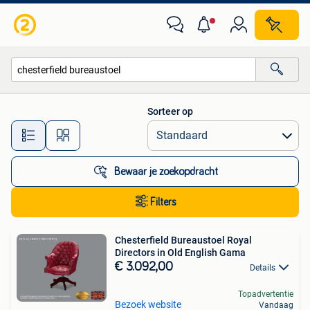
Alle categorieën…
Sorteer op
Alle afstanden…
Bewaar je zoekopdracht
Filters
Chesterfield Bureaustoel Royal
Directors in Old English Gama
€ 3.092,00
Details
Topadvertentie
Bezoek website
Vandaag