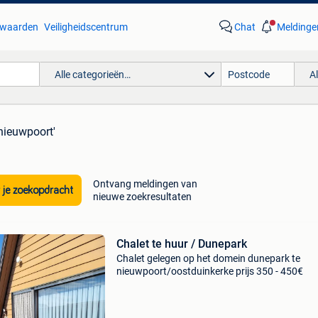
waarden
Veiligheidscentrum
Chat
Meldinge
Alle categorieën…
A
 nieuwpoort'
Ontvang meldingen van
 je zoekopdracht
nieuwe zoekresultaten
Chalet te huur / Dunepark
Chalet gelegen op het domein dunepark te
nieuwpoort/oostduinkerke prijs 350 - 450€