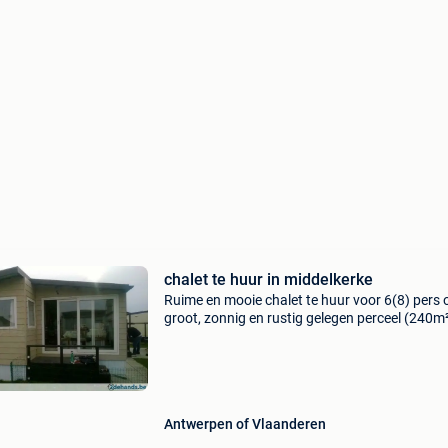
chalet te huur in middelkerke
Ruime en mooie chalet te huur voor 6(8) pers 
groot, zonnig en rustig gelegen perceel (240m
camping marva parken 1 te middelkerke. De c
ligt op 100m wandelafstand van het strand e
dichtbi
Antwerpen of Vlaanderen