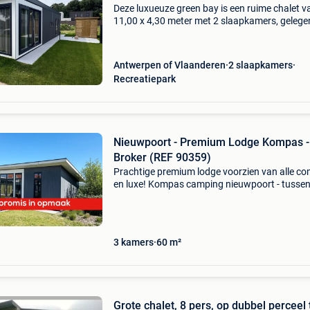
Deze luxueuze green bay is een ruime chalet v
11,00 x 4,30 meter met 2 slaapkamers, gelege
verblijfpark polderpark ii in nieuwpoort. Polde
ii is een volledig vernieuwd verblijfpark op ong
Antwerpen of Vlaanderen
2 slaapkamers
Recreatiepark
Nieuwpoort - Premium Lodge Kompas -
Broker (REF 90359)
Prachtige premium lodge voorzien van alle co
en luxe! Kompas camping nieuwpoort - tussen
zee en de prachtige west-vlaamse polders -
compleet vakantiedomein met animatie,
zwembaden, sportvelden
3 kamers
60 m²
Grote chalet, 8 pers, op dubbel perceel 