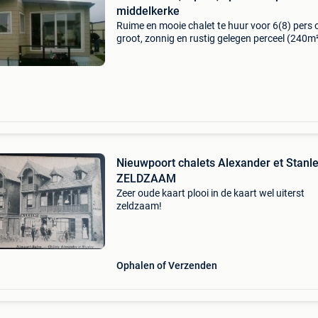
middelkerke
Ruime en mooie chalet te huur voor 6(8) pers 
groot, zonnig en rustig gelegen perceel (240m
camping marva parken 1 te middelkerke. De c
ligt op 100m wandelafstand van het strand e
dichtbi
Nieuwpoort chalets Alexander et Stanl
ZELDZAAM
Zeer oude kaart plooi in de kaart wel uiterst
zeldzaam!
Ophalen of Verzenden