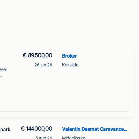
€ 89.500,00
Broker
26 jan 26
Koksijde
zeer
stig
€ 144.000,00
Valentin Desmet Caravancenter
rpark
5 aug 26
Middelkerke