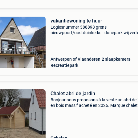
vakantiewoning te huur
Logiesnummer 388898 grens
nieuwpoort/oostduinkerke - dunepark wij ver
onze chalet op domein dunepark, een
kindvriendelijk recreatiedomein, gelegen op gr
nieuwpoort/oostduinkerke (gelegen aan d
Antwerpen of Vlaanderen
2 slaapkamers
Recreatiepark
Chalet abri de jardin
Bonjour nous proposons à la vente un abri de 
en bois massif acheté en 2026. Marque chalet
center. Nous devons nous en séparer car trop
grand par rapport au permis de construire. Le
mesures : l