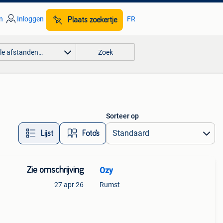
n
Inloggen
FR
Plaats zoekertje
lle afstanden…
Zoek
Sorteer op
Lijst
Foto’s
Zie omschrijving
Ozy
27 apr 26
Rumst