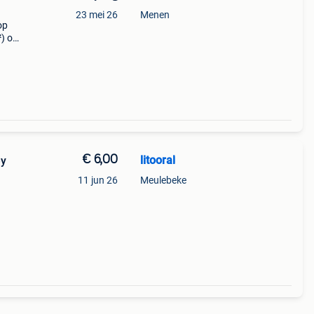
23 mei 26
Menen
op
²) op
halet
n
€ 6,00
litooral
ey
11 jun 26
Meulebeke