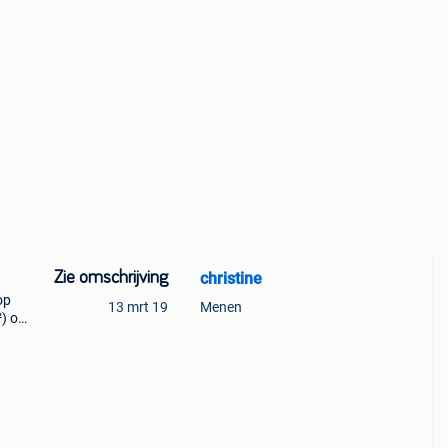
Zie omschrijving
christine
op
13 mrt 19
Menen
²) op
halet
n