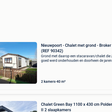
Nieuwpoort - Chalet met grond - Broker
(REF 90342)
Grond met daarop een stacaravan/chalet die 
goed werd onderhouden en doorheen de jaren
vernieuwd! Het perceel is mooi en ruim en is
gelegen in het vakantiedomein polderpark - ru
domein op 800m
2 kamers
40 m²
Chalet Green Bay 1100 x 430 cm Polde
II 2 slaapkamers