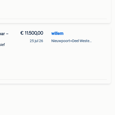
€ 11.500,00
willem
bar –
25 jul 26
Nieuwpoort+Deel Westende
sief
nde