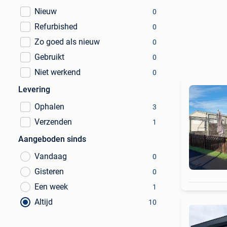
Nieuw
0
Refurbished
0
Zo goed als nieuw
0
Gebruikt
0
Niet werkend
0
Levering
Ophalen
3
Verzenden
1
Aangeboden sinds
Vandaag
0
Gisteren
0
Een week
1
Altijd
10