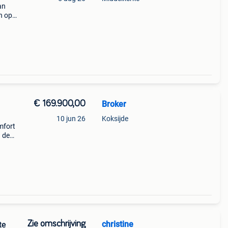
an
n op
rpark
ev
€ 169.900,00
Broker
10 jun 26
Koksijde
mfort
 de
Zie omschrijving
christine
te