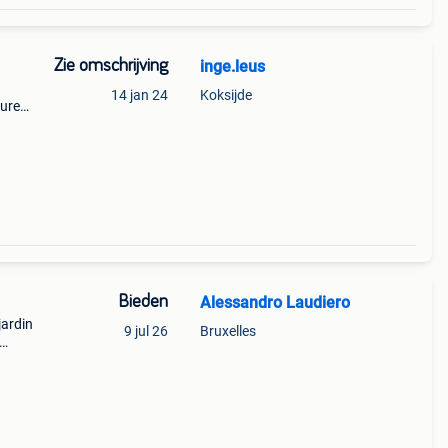
Zie omschrijving
inge.leus
14 jan 24
Koksijde
huren
ens
Bieden
Alessandro Laudiero
jardin
9 jul 26
Bruxelles
s