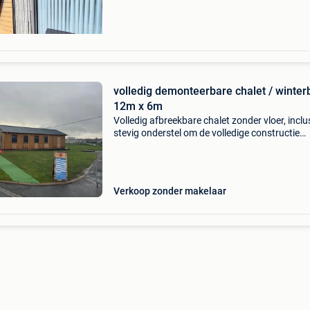
volledig demonteerbare chalet / winter
12m x 6m
Volledig afbreekbare chalet zonder vloer, inclu
stevig onderstel om de volledige constructie
opnieuw op te bouwen. Ideaal voor verschille
doeleinden zoals een winterbar, pop-up,
evenementruimte
Verkoop zonder makelaar