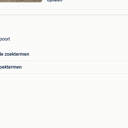
Ophalen
poort
de zoektermen
zoektermen