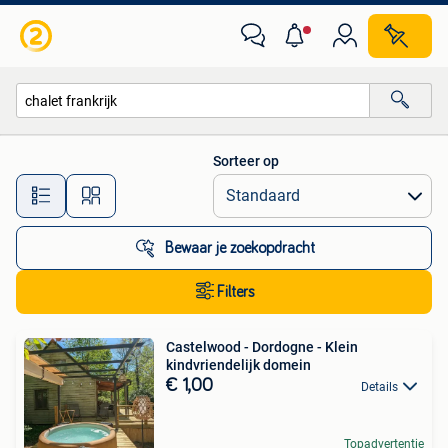
Alle categorieën…
Sorteer op
Alle afstanden…
Bewaar je zoekopdracht
Filters
Castelwood - Dordogne - Klein
kindvriendelijk domein
€ 1,00
Details
Topadvertentie