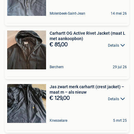
Molenbeek-Saint-Jean
14 mei 26
Carhartt OG Active Rivet Jacket (maat L
met aankoopbon)
€ 85,00
Details
Berchem
29 jul 26
Jas zwart merk carhartt (crest jacket) –
maat m – als nieuw
€ 129,00
Details
Knesselare
5 mrt 25