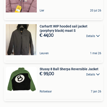
Lier
20 jul 26
Carhartt WIP hooded sail jacket
(porphyry black) maat S
€ 44,00
Details
Leuven
1 mei 26
Stussy 8 Ball Sherpa Reversible Jacket
€ 99,00
Details
Rotselaar
7 jan 26