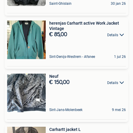
Saint-Ghislain
30 jan 26
herenjas Carhartt active Work Jacket
Vintage
€ 85,00
Details
Sint-Denijs-Westrem - Afsnee
1 jul 26
Neuf
€ 150,00
Details
Sint-Jans-Molenbeek
9 mei 26
Carhartt jacket L