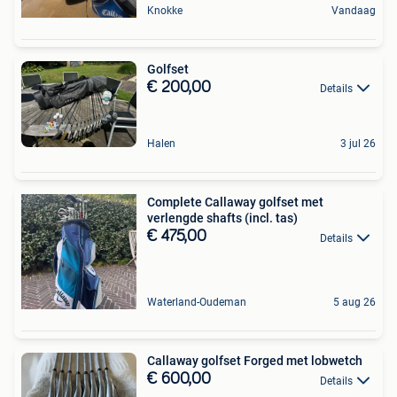
Knokke
Vandaag
Golfset
€ 200,00
Details
Halen
3 jul 26
Complete Callaway golfset met
verlengde shafts (incl. tas)
€ 475,00
Details
Waterland-Oudeman
5 aug 26
Callaway golfset Forged met lobwetch
€ 600,00
Details