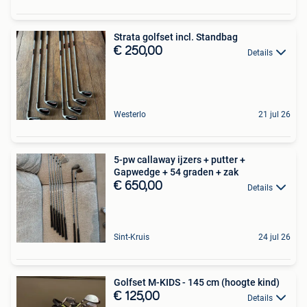
Strata golfset incl. Standbag
€ 250,00
Details
Westerlo
21 jul 26
5-pw callaway ijzers + putter +
Gapwedge + 54 graden + zak
€ 650,00
Details
Sint-Kruis
24 jul 26
Golfset M-KIDS - 145 cm (hoogte kind)
€ 125,00
Details