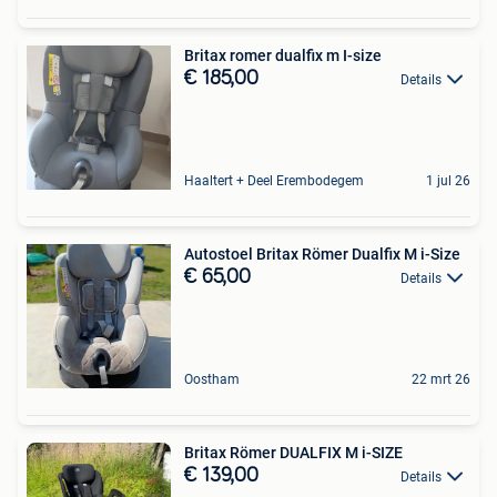
Britax romer dualfix m I-size
€ 185,00
Details
Haaltert + Deel Erembodegem
1 jul 26
Autostoel Britax Römer Dualfix M i-Size
€ 65,00
Details
Oostham
22 mrt 26
Britax Römer DUALFIX M i-SIZE
€ 139,00
Details