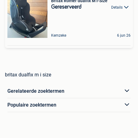
Britax Römer dualfix M I-Size
Gereserveerd
Details
Kemzeke
6 jun 26
britax dualfix m i size
Gerelateerde zoektermen
Populaire zoektermen