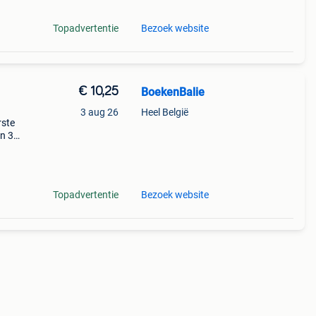
Topadvertentie
Bezoek website
€ 10,25
BoekenBalie
3 aug 26
Heel België
rste
en 30
ag
ste
Topadvertentie
Bezoek website