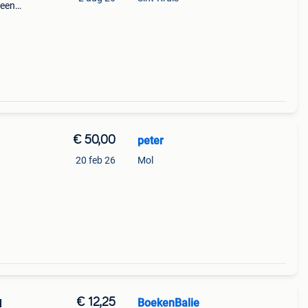
 een
en
nst.
€ 50,00
peter
20 feb 26
Mol
€ 12,25
BoekenBalie
l