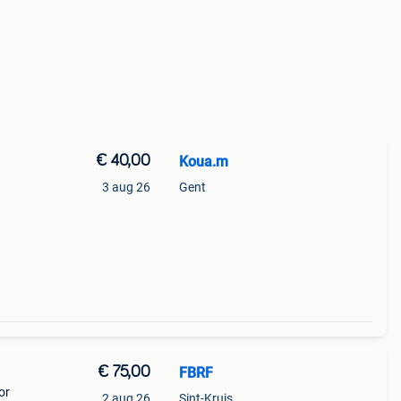
€ 40,00
Koua.m
3 aug 26
Gent
€ 75,00
FBRF
or
2 aug 26
Sint-Kruis