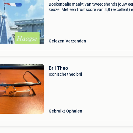
Boekenbalie maakt van tweedehands jouw ee
keuze. Met een trustscore van 4,8 (excellent) 
dagen retour garantie maken we dat iedere d
waar. Bestel direct op onze website! Titel: haa
bluf
Gelezen
Verzenden
Bril Theo
Iconische theo bril
Gebruikt
Ophalen