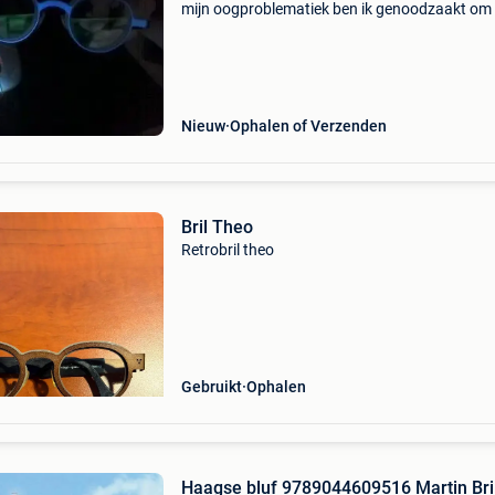
mijn oogproblematiek ben ik genoodzaakt om
totaal ander montuur te dragen. Kan gepast 
opgehaald worden of opgestuurd, indien gewe
Nieuw
Ophalen of Verzenden
Bril Theo
Retrobril theo
Gebruikt
Ophalen
Haagse bluf 9789044609516 Martin Bri