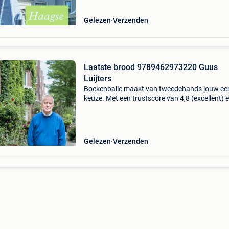
Gelezen
Verzenden
Laatste brood 9789462973220 Guus
Luijters
Boekenbalie maakt van tweedehands jouw ee
keuze. Met een trustscore van 4,8 (excellent) 
dagen retour garantie maken we dat iedere d
waar. Bestel direct op onze website! Titel: laat
broo
Gelezen
Verzenden