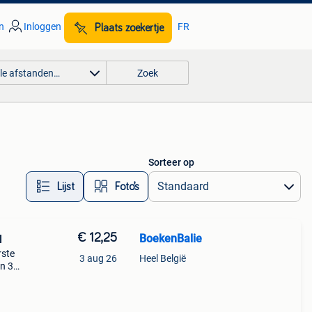
n
Inloggen
FR
Plaats zoekertje
lle afstanden…
Zoek
Sorteer op
Lijst
Foto’s
€ 12,25
BoekenBalie
l
rste
3 aug 26
Heel België
en 30
ag
gse