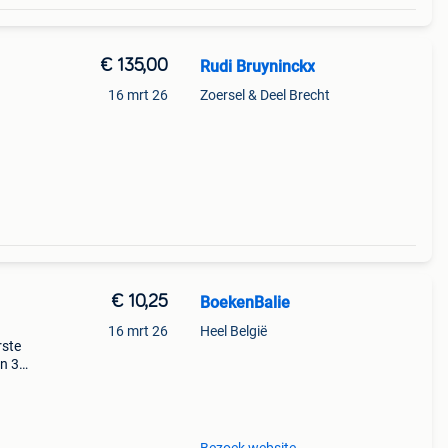
€ 135,00
Rudi Bruyninckx
16 mrt 26
Zoersel & Deel Brecht
€ 10,25
BoekenBalie
16 mrt 26
Heel België
rste
en 30
ag
ste