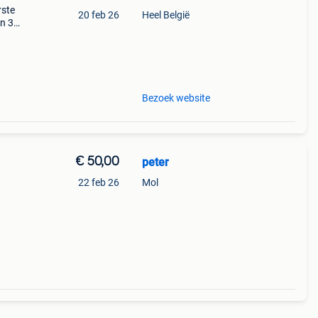
rste
20 feb 26
Heel België
en 30
ag
gse
Bezoek website
€ 50,00
peter
22 feb 26
Mol