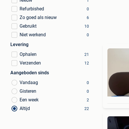
Nieuw
1
Refurbished
0
Zo goed als nieuw
6
Gebruikt
10
Niet werkend
0
Levering
Ophalen
21
Verzenden
12
Aangeboden sinds
Vandaag
0
Gisteren
0
Een week
2
Altijd
22