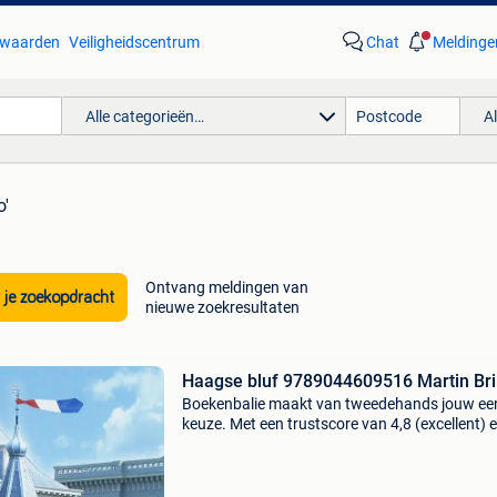
waarden
Veiligheidscentrum
Chat
Meldinge
Alle categorieën…
A
o'
Ontvang meldingen van
 je zoekopdracht
nieuwe zoekresultaten
Haagse bluf 9789044609516 Martin Bri
Boekenbalie maakt van tweedehands jouw ee
keuze. Met een trustscore van 4,8 (excellent) 
dagen retour garantie maken we dat iedere d
waar. Bestel direct op onze website! Titel: haa
bluf