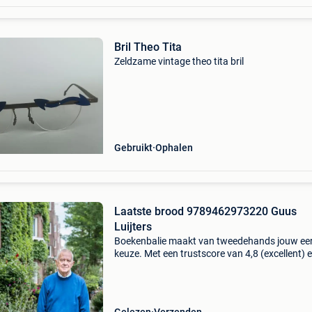
Bril Theo Tita
Zeldzame vintage theo tita bril
Gebruikt
Ophalen
Laatste brood 9789462973220 Guus
Luijters
Boekenbalie maakt van tweedehands jouw ee
keuze. Met een trustscore van 4,8 (excellent) 
dagen retour garantie maken we dat iedere d
waar. Bestel direct op onze website! Titel: laat
broo