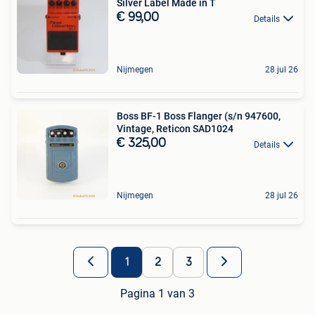
Silver Label Made in T
€ 99,00
Details
Nijmegen
28 jul 26
Boss BF-1 Boss Flanger (s/n 947600,
Vintage, Reticon SAD1024
€ 325,00
Details
Nijmegen
28 jul 26
1
2
3
Pagina 1 van 3