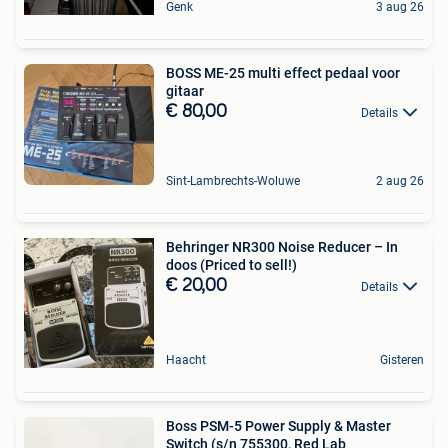
Genk
3 aug 26
BOSS ME-25 multi effect pedaal voor
gitaar
€ 80,00
Details
Sint-Lambrechts-Woluwe
2 aug 26
Behringer NR300 Noise Reducer – In
doos (Priced to sell!)
€ 20,00
Details
Haacht
Gisteren
Boss PSM-5 Power Supply & Master
Switch (s/n 755300, Red Lab