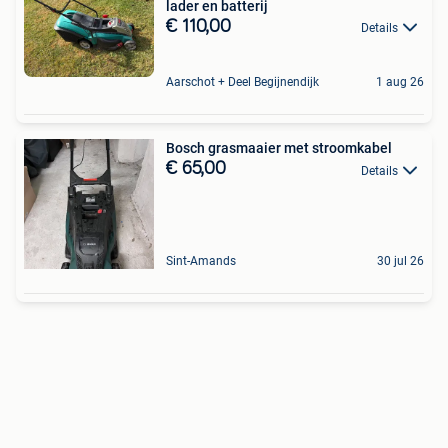
lader en batterij
€ 110,00
Details
Aarschot + Deel Begijnendijk
1 aug 26
Bosch grasmaaier met stroomkabel
€ 65,00
Details
Sint-Amands
30 jul 26