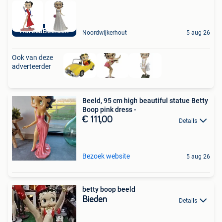
HorecaBeelden
Noordwijkerhout
5 aug 26
Ook van deze
adverteerder
Beeld, 95 cm high beautiful statue Betty
Boop pink dress -
€ 111,00
Details
Bezoek website
5 aug 26
betty boop beeld
Bieden
Details