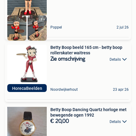
Poppel
2 jul 26
Betty Boop beeld 165 cm - betty boop
rollerskater waitress
Zie omschrijving
Details
HorecaBeelden
Noordwijkerhout
23 apr 26
Betty Boop Dancing Quartz horloge met
bewegende ogen 1992
€ 20,00
Details