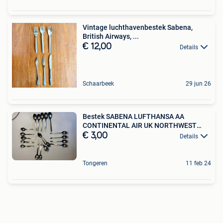
Vintage luchthavenbestek Sabena,
British Airways, ...
€ 12,00
Details
Schaarbeek
29 jun 26
Bestek SABENA LUFTHANSA AA
CONTINENTAL AIR UK NORTHWEST
KLM
€ 3,00
Details
Tongeren
11 feb 24