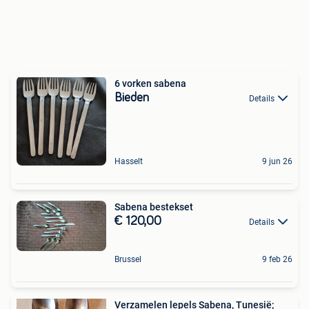
6 vorken sabena
Bieden
Details
Hasselt
9 jun 26
Sabena bestekset
€ 120,00
Details
Brussel
9 feb 26
Verzamelen lepels Sabena, Tunesië;