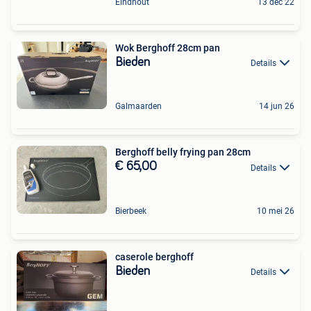
Eindhout
13 dec 22
Wok Berghoff 28cm pan
Bieden
Details
Galmaarden
14 jun 26
Berghoff belly frying pan 28cm
€ 65,00
Details
Bierbeek
10 mei 26
caserole berghoff
Bieden
Details