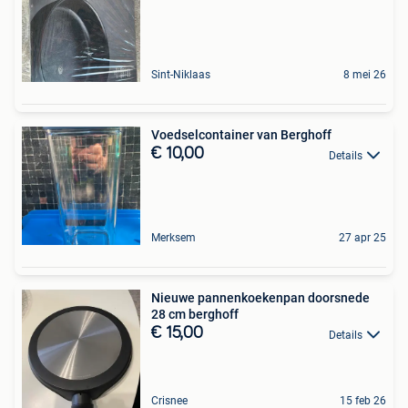
Sint-Niklaas
8 mei 26
Voedselcontainer van Berghoff
€ 10,00
Details
Merksem
27 apr 25
Nieuwe pannenkoekenpan doorsnede
28 cm berghoff
€ 15,00
Details
Crisnee
15 feb 26