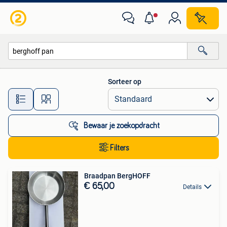
Alle categorieën…
Sorteer op
Alle afstanden…
Bewaar je zoekopdracht
Filters
Braadpan BergHOFF
€ 65,00
Details