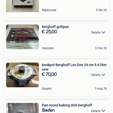
Rijkevorsel
3 feb 26
berghoff grillpan
€ 25,00
Details
Heusden
3 mei 26
kookpot Berghoff Leo line 24 cm 5.6 liter
new
€ 70,00
Details
Izegem
3 aug 26
Pan round baking dich berghoff
Bieden
Details