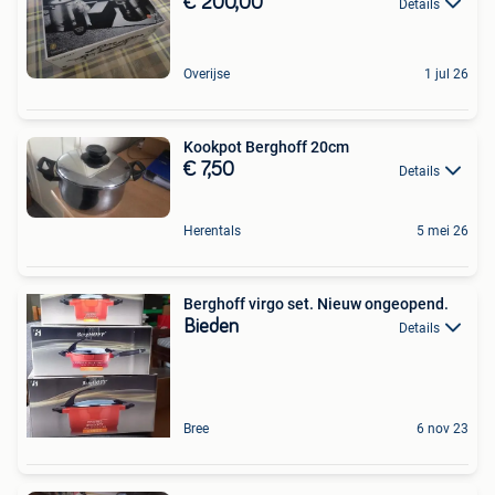
€ 200,00
Details
Overijse
1 jul 26
Kookpot Berghoff 20cm
€ 7,50
Details
Herentals
5 mei 26
Berghoff virgo set. Nieuw ongeopend.
Bieden
Details
Bree
6 nov 23