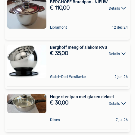
BERGHOFF Braadpan - NIEUW
€ 110,00
Details
Libramont
12 dec 24
Berghoff meng of slakom RVS
€ 35,00
Details
Gistel+Deel Westkerke
2 jun 26
Hoge steelpan met glazen deksel
€ 30,00
Details
Dilsen
7 jul 26