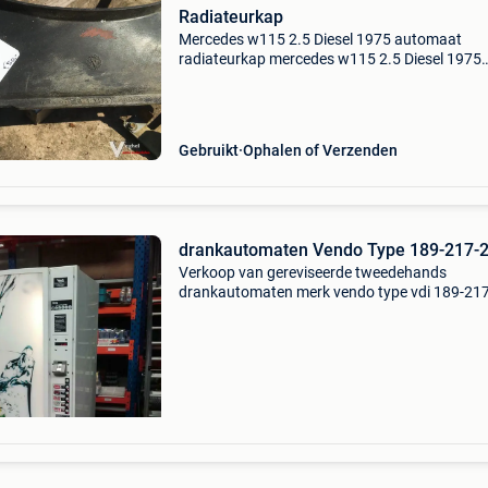
Radiateurkap
Mercedes w115 2.5 Diesel 1975 automaat
radiateurkap mercedes w115 2.5 Diesel 1975
automaat radiateurkap extra product informat
prijs : €50,00 levering: ophalen of verzenden
verzendkosten:&euro
Gebruikt
Ophalen of Verzenden
drankautomaten Vendo Type 189-217-
Verkoop van gereviseerde tweedehands
drankautomaten merk vendo type vdi 189-21
vendo vdi 189 --> prijzen van 2100€ 5 keuze
selecties (pet 0,5l en blik 0,33l) afmetingen: h
1830mm b 705mm