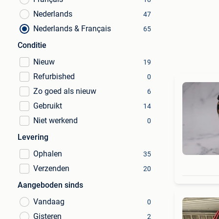
Nederlands
47
Nederlands & Français
65
Conditie
Nieuw
19
Refurbished
0
Zo goed als nieuw
6
Gebruikt
14
Niet werkend
0
Levering
Ophalen
35
Verzenden
20
Aangeboden sinds
Vandaag
0
Gisteren
2