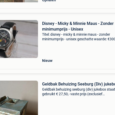
Ophalen
Disney - Micky & Minnie Maus - Zonder
minimumprijs - Unisex
Titel: disney - micky & minnie maus - zonder
minimumprijs - unisex geschatte waarde: €30
Belangrijk: winnende biedingen zijn exclusief 
koperbescherming + €3 disney automatische 
Nieuw
Geldbak Behuizing Seeburg (Div) jukeb
Geldbak behuizing seeburg (div) jukebox staat
gebruikt € 27,50,- vaste prijs (exclusief
verzendkosten) -----------------------------------------------
----------------------------- welkom