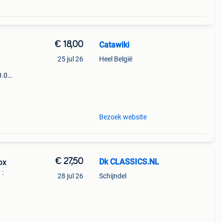
€ 18,00
Catawiki
25 jul 26
Heel België
0.0
9%
hor
Bezoek website
€ 27,50
Dk CLASSICS.NL
ox
 :
28 jul 26
Schijndel
-------