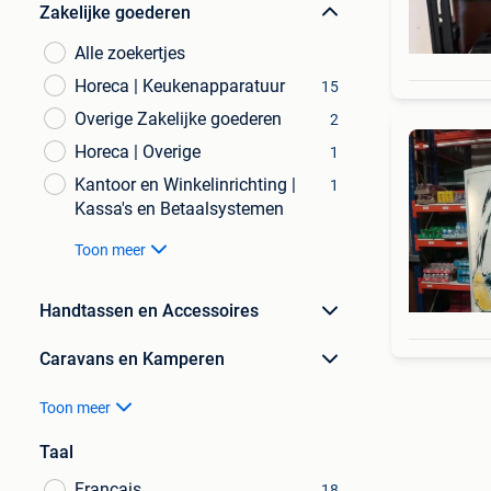
Zakelijke goederen
Alle zoekertjes
Horeca | Keukenapparatuur
15
Overige Zakelijke goederen
2
Horeca | Overige
1
Kantoor en Winkelinrichting |
1
Kassa's en Betaalsystemen
Toon meer
Handtassen en Accessoires
Caravans en Kamperen
Toon meer
Taal
Français
18