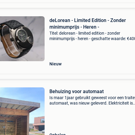
deLorean - Limited Edition - Zonder
minimumprijs - Heren -
Titel: delorean - limited edition - zonder
minimumprijs - heren - geschatte waarde: €40
Belangrijk: winnende biedingen zijn exclusief 
koperbescherming + €3 deloreon automaat ho
li
Nieuw
Behuizing voor automaat
Is maar 1jaar gebruikt geweest voor een traite
automaat, was nieuw geleverd. Elektriciteit is
voorzien.