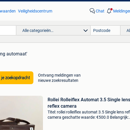
waarden
Veiligheidscentrum
Chat
Meldinge
Alle categorieën…
A
ing automaat'
Ontvang meldingen van
 je zoekopdracht
nieuwe zoekresultaten
Rollei Rolleiflex Automat 3.5 Single len
reflex camera
Titel: rollei rolleiflex automat 3.5 Single lens ref
camera geschatte waarde: €500.0 Belangrijk:
winnende biedingen zijn exclusief 9%
koperbescherming + €3 te koop, een prachtige