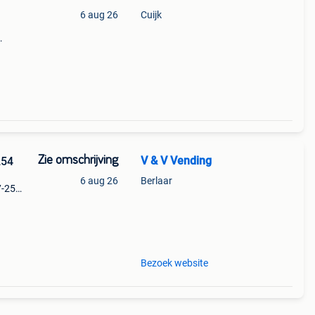
6 aug 26
Cuijk
ie:
Zie omschrijving
V & V Vending
254
6 aug 26
Berlaar
7-254
Bezoek website