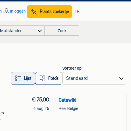
n
Inloggen
FR
Plaats zoekertje
lle afstanden…
Zoek
Sorteer op
Lijst
Foto’s
€ 75,00
Catawiki
s
6 aug 26
Heel België
lex