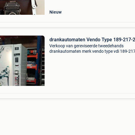
analoge
Nieuw
drankautomaten Vendo Type 189-217-
Verkoop van gereviseerde tweedehands
drankautomaten merk vendo type vdi 189-21
vendo vdi 189 --> prijzen van 2100€ 5 keuze
selecties (pet 0,5l en blik 0,33l) afmetingen: h
1830mm b 705mm