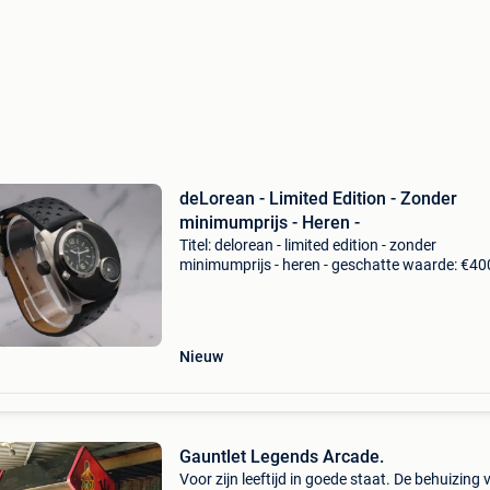
deLorean - Limited Edition - Zonder
minimumprijs - Heren -
Titel: delorean - limited edition - zonder
minimumprijs - heren - geschatte waarde: €40
Belangrijk: winnende biedingen zijn exclusief 
koperbescherming + €3 deloreon automaat ho
li
Nieuw
Gauntlet Legends Arcade.
Voor zijn leeftijd in goede staat. De behuizing 