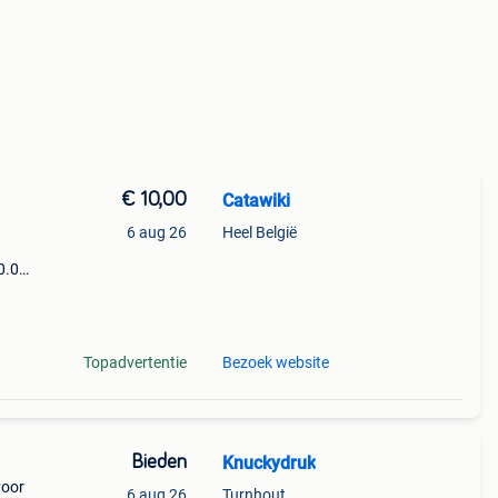
€ 10,00
Catawiki
6 aug 26
Heel België
0.0
9%
rloge
Topadvertentie
Bezoek website
Bieden
Knuckydruk
voor
6 aug 26
Turnhout