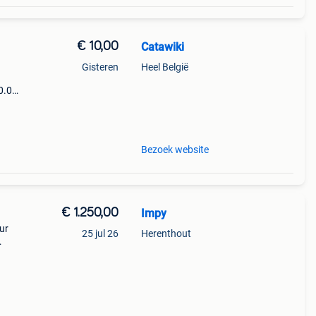
€ 10,00
Catawiki
Gisteren
Heel België
0.0
9%
rloge
Bezoek website
€ 1.250,00
Impy
ur
25 jul 26
Herenthout