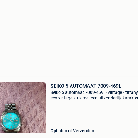
SEIKO 5 AUTOMAAT 7009-469L
Seiko 5 automaat 7009-469l • vintage • tiffany
een vintage stuk met een uitzonderlijk karakter
Deze seiko 5 automatic 7009-469l verleidt
onmiddellijk met zijn prachtige tiffany-blauwe
Ophalen of Verzenden