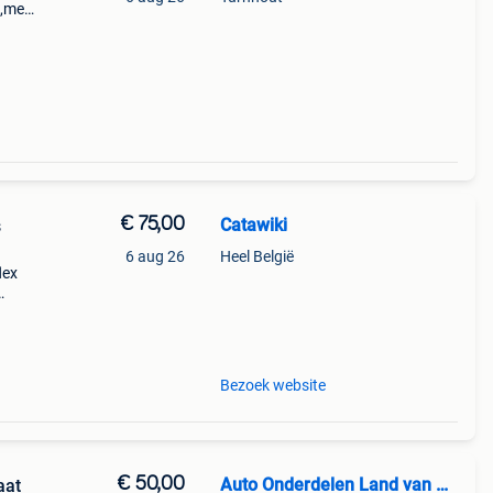
n,met
 get.
€ 75,00
Catawiki
s
6 aug 26
Heel België
lex
Bezoek website
€ 50,00
Auto Onderdelen Land van Cuijk
aat