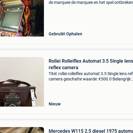
de marquee de marquee en het spel ontbreke
monitor(niet getest) what you see is what you
Gebruikt
Ophalen
Rollei Rolleiflex Automat 3.5 Single len
reflex camera
Titel: rollei rolleiflex automat 3.5 Single lens ref
camera geschatte waarde: €500.0 Belangrijk:
winnende biedingen zijn exclusief 9%
koperbescherming + €3 te koop, een prachtige
analoge
Nieuw
Mercedes W115 2.5 diesel 1975 autom