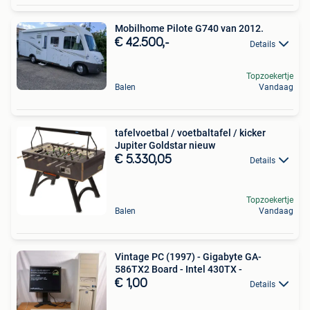
Mobilhome Pilote G740 van 2012.
€ 42.500,-
Details
Topzoekertje
Balen
Vandaag
tafelvoetbal / voetbaltafel / kicker
Jupiter Goldstar nieuw
€ 5.330,05
Details
Topzoekertje
Balen
Vandaag
Vintage PC (1997) - Gigabyte GA-
586TX2 Board - Intel 430TX -
€ 1,00
Details