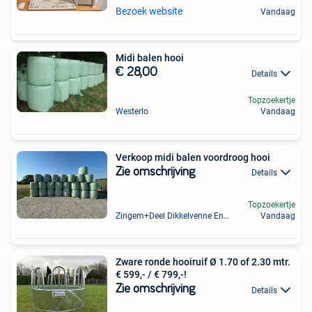
Bezoek website
Vandaag
Midi balen hooi
€ 28,00
Details
Topzoekertje
Westerlo
Vandaag
Verkoop midi balen voordroog hooi
Zie omschrijving
Details
Topzoekertje
Zingem+Deel Dikkelvenne En Nederzwalm-Hermelgem
Vandaag
Zware ronde hooiruif Ø 1.70 of 2.30 mtr.
€ 599,- / € 799,-!
Zie omschrijving
Details