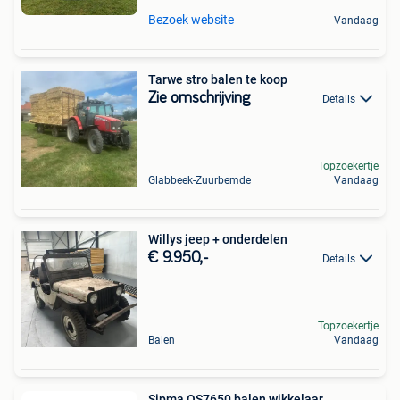
Bezoek website
Vandaag
Tarwe stro balen te koop
Zie omschrijving
Details
Topzoekertje
Glabbeek-Zuurbemde
Vandaag
Willys jeep + onderdelen
€ 9.950,-
Details
Topzoekertje
Balen
Vandaag
Sipma OS7650 balen wikkelaar