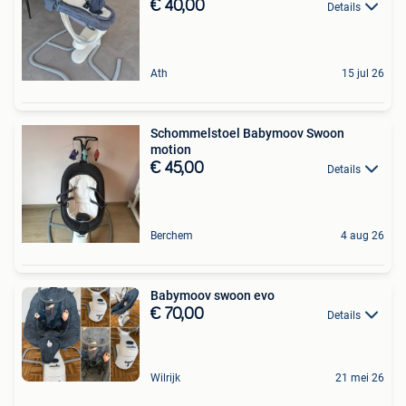
€ 40,00
Details
Ath
15 jul 26
Schommelstoel Babymoov Swoon
motion
€ 45,00
Details
Berchem
4 aug 26
Babymoov swoon evo
€ 70,00
Details
Wilrijk
21 mei 26