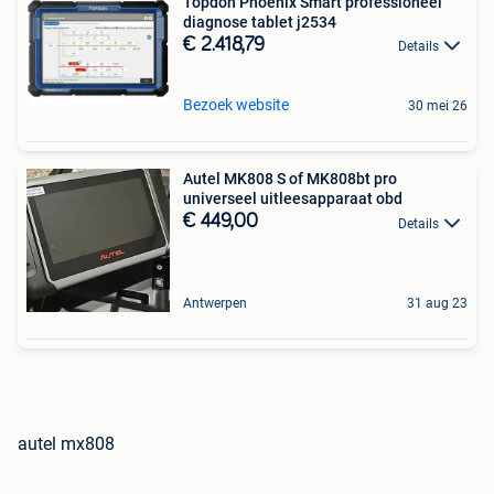
Topdon Phoenix Smart professioneel
diagnose tablet j2534
€ 2.418,79
Details
Bezoek website
30 mei 26
Autel MK808 S of MK808bt pro
universeel uitleesapparaat obd
€ 449,00
Details
Antwerpen
31 aug 23
autel mx808