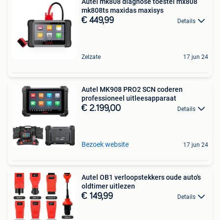
Autel mk808 diagnose toestel mx808
mk808ts maxidas maxisys
€ 449,99
Details
Zelzate
17 jun 24
Autel MK908 PRO2 SCN coderen
professioneel uitleesapparaat
€ 2.199,00
Details
Bezoek website
17 jun 24
Autel OB1 verloopstekkers oude auto's
oldtimer uitlezen
€ 149,99
Details