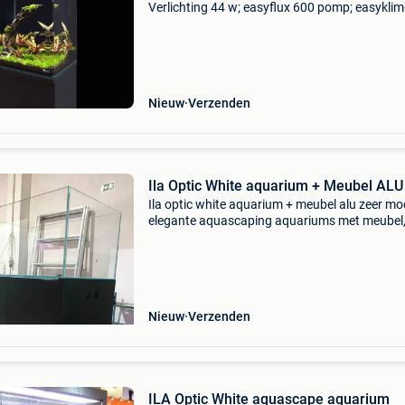
Verlichting 44 w; easyflux 600 pomp; easykli
200 w verwarmer www.aquascaper.be
Nieuw
Verzenden
Ila Optic White aquarium + Meubel ALU
Ila optic white aquarium + meubel alu zeer mo
elegante aquascaping aquariums met meubel
verkrijgbaar in alle ral kleuren en vervaardigd u
aluminium. Aluminium heeft het grote voordee
ze vol
Nieuw
Verzenden
ILA Optic White aquascape aquarium