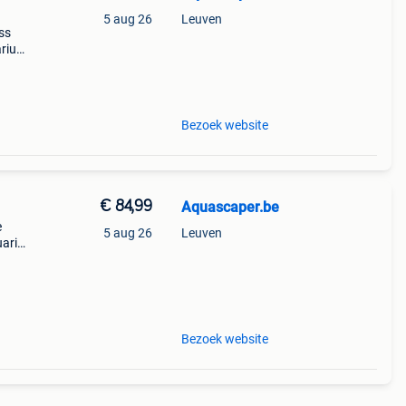
5 aug 26
Leuven
ass
arium
arium
u
Bezoek website
€ 84,99
Aquascaper.be
e
5 aug 26
Leuven
aria.
 ze
Bezoek website