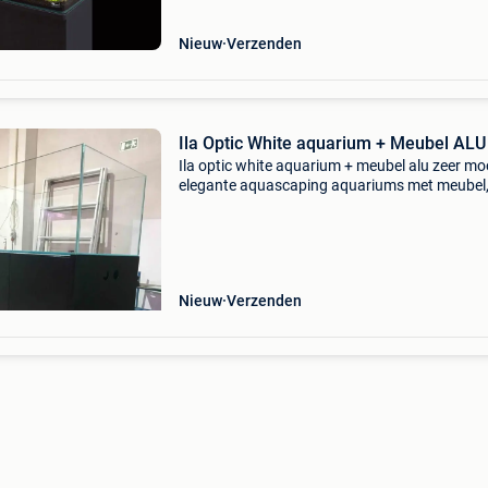
Nieuw
Verzenden
Ila Optic White aquarium + Meubel ALU
Ila optic white aquarium + meubel alu zeer mo
elegante aquascaping aquariums met meubel
verkrijgbaar in alle ral kleuren en vervaardigd u
aluminium. Aluminium heeft het grote voordee
ze vol
Nieuw
Verzenden