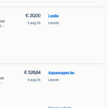
€ 20,00
Leslie
bben
5 aug 26
Leuven
,
ilter
€ 526,64
Aquascaper.be
oie
5 aug 26
Leuven
,
it
l dat