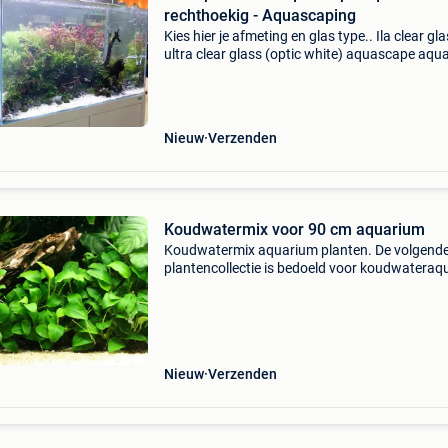
rechthoekig - Aquascaping
Kies hier je afmeting en glas type.. Ila clear gl
ultra clear glass (optic white) aquascape aqu
rechthoekig.extreem helder glas maakt je aqu
veel levendiger, de kleuren komen ook mooier 
Nieuw
Verzenden
Koudwatermix voor 90 cm aquarium
Koudwatermix aquarium planten. De volgend
plantencollectie is bedoeld voor koudwateraqu
Van de planten in deze collecties is bekend dat
gedijen bij lagere aquariumtemperaturen en
gemakkelijk
Nieuw
Verzenden