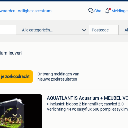
waarden
Veiligheidscentrum
Chat
Meldinge
Alle categorieën…
A
ium leuven'
Ontvang meldingen van
 je zoekopdracht
nieuwe zoekresultaten
AQUATLANTIS Aquarium + MEUBEL V
> inclusief: biobox 2 binnenfilter; easyled 2.0
Verlichting 44 w; easyflux 600 pomp; easykli
200 w verwarmer www.aquascaper.be