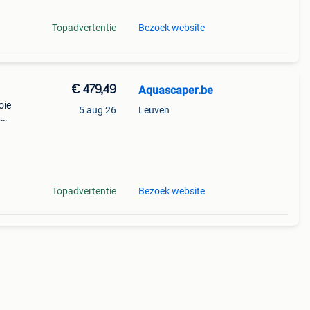
Topadvertentie
Bezoek website
€ 479,49
Aquascaper.be
oie
5 aug 26
Leuven
,
it
l dat
Topadvertentie
Bezoek website