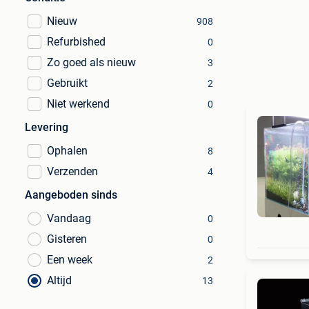
Nieuw
908
Refurbished
0
Zo goed als nieuw
3
Gebruikt
2
Niet werkend
0
Levering
Ophalen
8
Verzenden
4
Aangeboden sinds
Vandaag
0
Gisteren
0
Een week
2
Altijd
13