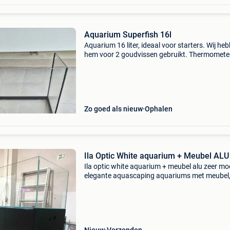
Aquarium Superfish 16l
Aquarium 16 liter, ideaal voor starters. Wij he
hem voor 2 goudvissen gebruikt. Thermometer
deksel, verwamingselement, lamp inclu. Geen f
erbij. Op te halen in leuven.
Zo goed als nieuw
Ophalen
Ila Optic White aquarium + Meubel ALU
Ila optic white aquarium + meubel alu zeer mo
elegante aquascaping aquariums met meubel
verkrijgbaar in alle ral kleuren en vervaardigd u
aluminium. Aluminium heeft het grote voordee
ze vol