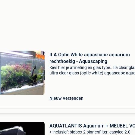
ILA Optic White aquascape aquarium
rechthoekig - Aquascaping
Kies hier je afmeting en glas type.. Ila clear gl
ultra clear glass (optic white) aquascape aqu
rechthoekig.extreem helder glas maakt je aqu
veel levendiger, de kleuren komen ook mooier 
Nieuw
Verzenden
AQUATLANTIS Aquarium + MEUBEL V
> inclusief: biobox 2 binnenfilter; easyled 2.0