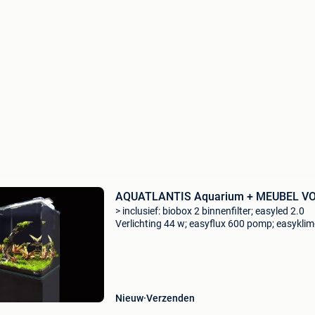
AQUATLANTIS Aquarium + MEUBEL V
> inclusief: biobox 2 binnenfilter; easyled 2.0
Verlichting 44 w; easyflux 600 pomp; easykli
200 w verwarmer www.aquascaper.be
Nieuw
Verzenden