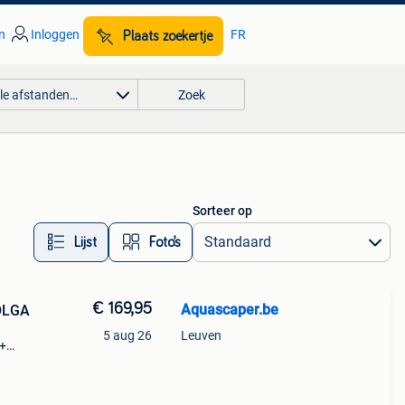
n
Inloggen
FR
Plaats zoekertje
lle afstanden…
Zoek
Sorteer op
Lijst
Foto’s
€ 169,95
Aquascaper.be
OLGA
5 aug 26
Leuven
m+