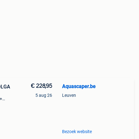
€ 228,95
Aquascaper.be
OLGA
5 aug 26
Leuven
m+
Bezoek website