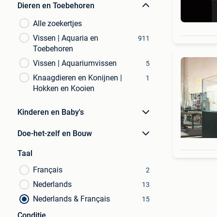
Dieren en Toebehoren
Alle zoekertjes
Vissen | Aquaria en
911
Toebehoren
Vissen | Aquariumvissen
5
Knaagdieren en Konijnen |
1
Hokken en Kooien
Kinderen en Baby's
Doe-het-zelf en Bouw
Taal
Français
2
Nederlands
13
Nederlands & Français
15
Conditie