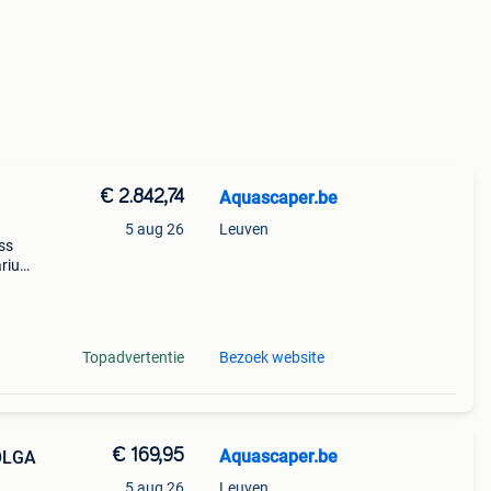
€ 2.842,74
Aquascaper.be
5 aug 26
Leuven
ass
arium
arium
u
Topadvertentie
Bezoek website
€ 169,95
Aquascaper.be
OLGA
5 aug 26
Leuven