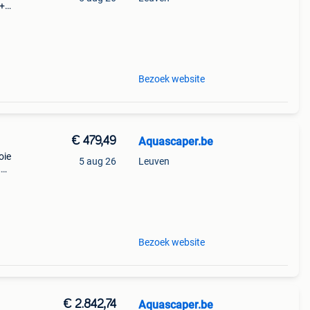
m+
Bezoek website
€ 479,49
Aquascaper.be
oie
5 aug 26
Leuven
,
it
l dat
Bezoek website
€ 2.842,74
Aquascaper.be