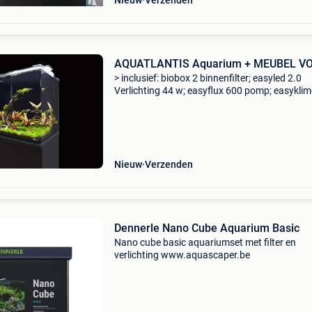
Nieuw
Verzenden
AQUATLANTIS Aquarium + MEUBEL V
> inclusief: biobox 2 binnenfilter; easyled 2.0
Verlichting 44 w; easyflux 600 pomp; easykli
200 w verwarmer www.aquascaper.be
Nieuw
Verzenden
Dennerle Nano Cube Aquarium Basic
Nano cube basic aquariumset met filter en
verlichting www.aquascaper.be