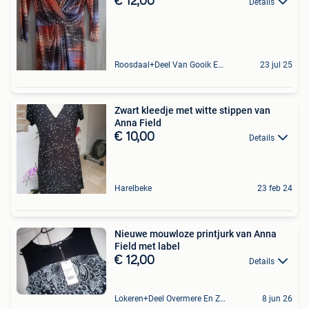
€ 12,00
Details
Roosdaal+Deel Van Gooik En Sint-Kwintens-Lennik
23 jul 25
Zwart kleedje met witte stippen van
Anna Field
€ 10,00
Details
Harelbeke
23 feb 24
Nieuwe mouwloze printjurk van Anna
Field met label
€ 12,00
Details
Lokeren+Deel Overmere En Zele
8 jun 26