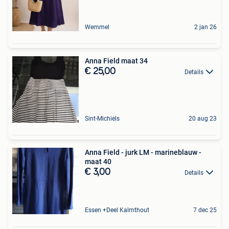
Wemmel
2 jan 26
Anna Field maat 34
€ 25,00
Details
Sint-Michiels
20 aug 23
Anna Field - jurk LM - marineblauw -
maat 40
€ 3,00
Details
Essen +Deel Kalmthout
7 dec 25