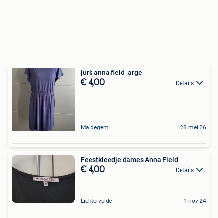
jurk anna field large
€ 4,00
Details
Maldegem
28 mei 26
Feestkleedje dames Anna Field
€ 4,00
Details
Lichtervelde
1 nov 24