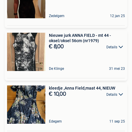
Zedelgem
12 jan 25
Nieuwe jurk ANNA FIELD - mt 44 -
oksel/oksel 56cm (nr1979)
€ 8,00
Details
De Klinge
31 mei 23
kleedje ,Anna Field,maat 44, NIEUW
€ 10,00
Details
Edegem
11 sep 25