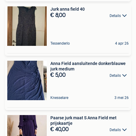
Jurk anna field 40
€ 8,00
Details
Tessenderlo
4 apr 26
Anna Field aansluitende donkerblauwe
jurk medium
€ 5,00
Details
Knesselare
3 mei 26
Paarse jurk maat S Anna Field met
prijskaartje
€ 40,00
Details