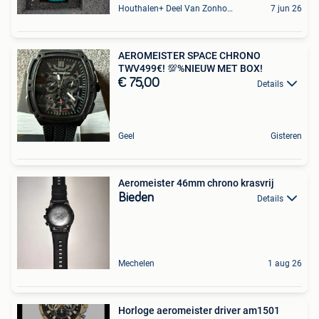
Houthalen+ Deel Van Zonhoven En Zolder
7 jun 26
AEROMEISTER SPACE CHRONO
TWV499€! 💯%NIEUW MET BOX!
€ 75,00
Details
Geel
Gisteren
Aeromeister 46mm chrono krasvrij
Bieden
Details
Mechelen
1 aug 26
Horloge aeromeister driver am1501