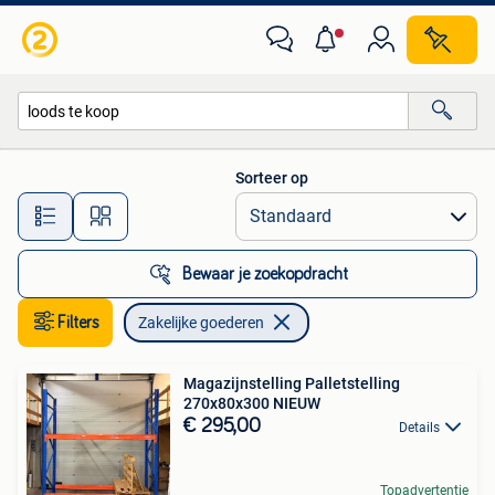
Zakelijke goederen
Sorteer op
Alle afstanden…
Bewaar je zoekopdracht
Filters
Zakelijke goederen
Magazijnstelling Palletstelling
270x80x300 NIEUW
€ 295,00
Details
Topadvertentie