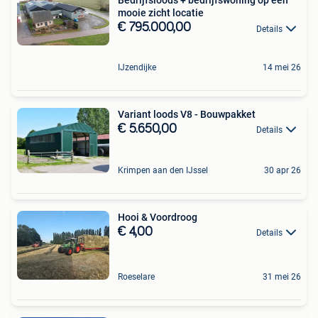
Bedrijfsloods + bedrijfswoning op een
mooie zicht locatie
€ 795.000,00
Details
IJzendijke
14 mei 26
Variant loods V8 - Bouwpakket
€ 5.650,00
Details
Krimpen aan den IJssel
30 apr 26
Hooi & Voordroog
€ 4,00
Details
Roeselare
31 mei 26