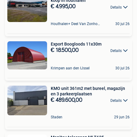
koop in houthalen
€ 4.995,00
Details
Houthalen+ Deel Van Zonhoven En Zolder
30 jul 26
Export Boogloods 11x30m
€ 18.500,00
Details
Krimpen aan den IJssel
30 jul 26
KMO unit 361m2 met bureel, magazijn
en 3 parkeerplaatsen
€ 489.600,00
Details
Staden
29 jun 26