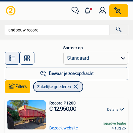
Zakelijke goederen
Sorteer op
Alle afstanden…
Bewaar je zoekopdracht
Filters
Zakelijke goederen
Record P1200
€ 12.950,00
Details
Topadvertentie
Bezoek website
4 aug 26