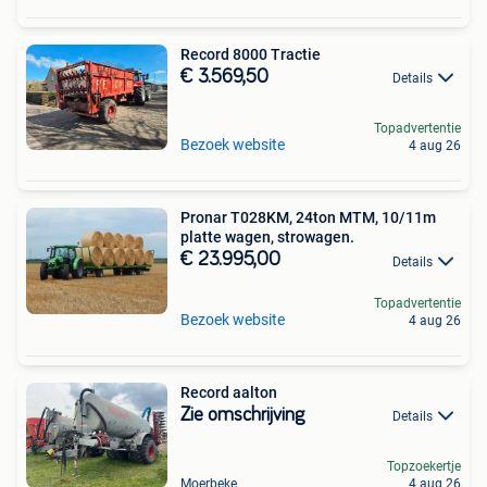
Record 8000 Tractie
€ 3.569,50
Details
Topadvertentie
Bezoek website
4 aug 26
Pronar T028KM, 24ton MTM, 10/11m
platte wagen, strowagen.
€ 23.995,00
Details
Topadvertentie
Bezoek website
4 aug 26
Record aalton
Zie omschrijving
Details
Topzoekertje
Moerbeke
4 aug 26