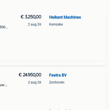
€ 3.250,00
Heikant Machines
2 aug 26
Kemzeke
 500
js
l
€ 24.950,00
Feetra BV
2 aug 26
Zonhoven
euw:
oneel
nhoud