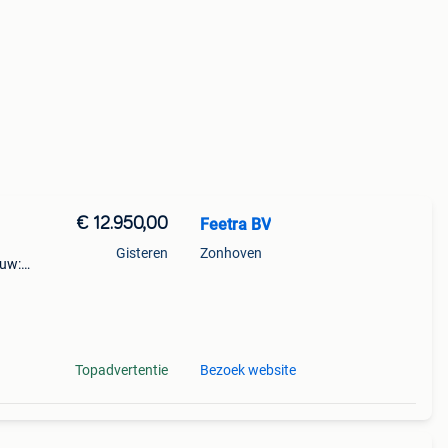
€ 12.950,00
Feetra BV
Gisteren
Zonhoven
euw:
Topadvertentie
Bezoek website