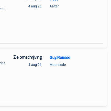
4 aug 26
Aalter
at in
 (
Zie omschrijving
Guy.Roussel
elas
4 aug 26
Moorslede
bij