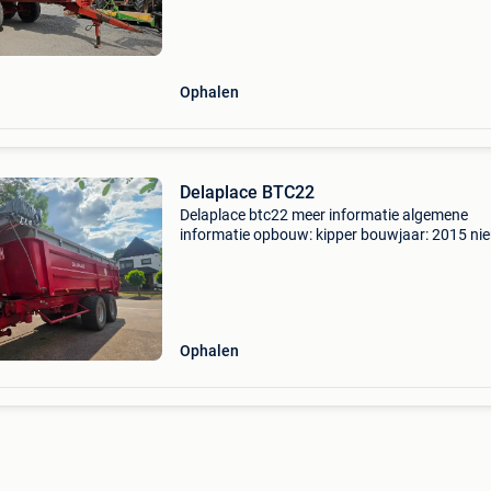
prijs op aanvraag
Ophalen
Delaplace BTC22
Delaplace btc22 meer informatie algemene
informatie opbouw: kipper bouwjaar: 2015 ni
nee gewichten ledig gewicht: 22.000 Kg functi
afmetingen laadruimte: 770 x 220 x 162 cm i
laadruimte:
Ophalen