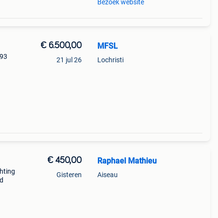
Bezoek website
€ 6.500,00
MFSL
093
21 jul 26
Lochristi
€ 450,00
Raphael Mathieu
chting
Gisteren
Aiseau
ed