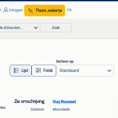
n
Inloggen
FR
Plaats zoekertje
lle afstanden…
Zoek
Sorteer op
Lijst
Foto’s
Zie omschrijving
Guy.Roussel
elas
Gisteren
Moorslede
bij