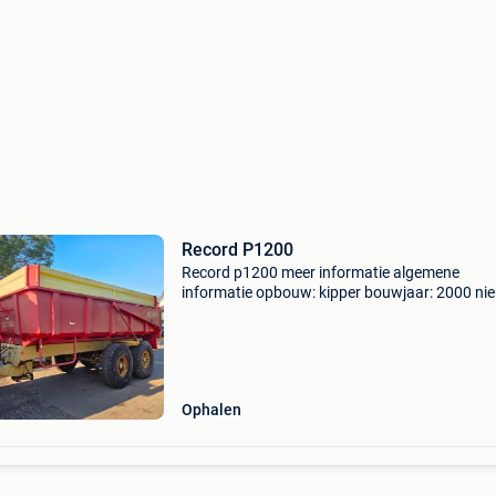
Record P1200
Record p1200 meer informatie algemene
informatie opbouw: kipper bouwjaar: 2000 ni
nee gewichten ledig gewicht: 22.000 Kg staat
algemene staat: goed technische staat: goed
optische staat: goed fina
Ophalen