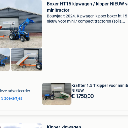
Boxer HT15 kipwagen / kipper NIEUW v
minitractor
Bouwjaar: 2024. Kipwagen kipper boxer ht 15
nieuw voor mini / compact tractoren (solis,
farmtrac, kubota, iseki, knegt, yanmar, shibau
geschikt voor landbouw tractoren 14-35 pk
voorzien van: ... B
Kraffter 1.5 T kipper voor minit
NIEUW
deze adverteerder
€ 1.750,00
e 3 zoekertjes
Kipper kipwagen