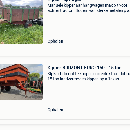
Manuele kipper aanhangwagen max 5 t voor
achter tractor . Bodem van sterke metalen pla
goede werkende staat . Ophalen in wondelgem
gent )
Ophalen
Kipper BRIMONT EURO 150 - 15 ton
Kipkar brimont te koop in correcte staat dubb
15 ton laadvermogen kippen op aftakas
hydraulisch remmen met belgische papieren er
prijs op aanvraag
Ophalen