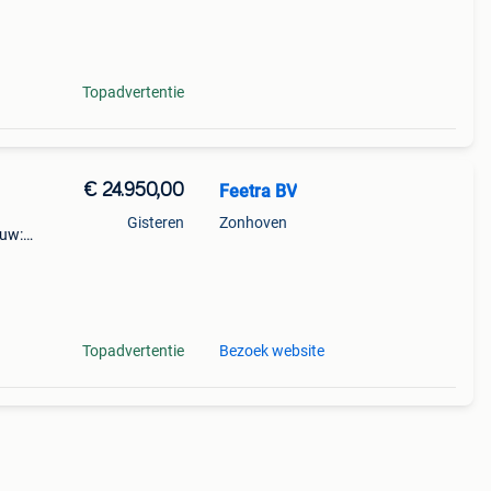
Topadvertentie
€ 24.950,00
Feetra BV
Gisteren
Zonhoven
euw:
oneel
nhoud
Topadvertentie
Bezoek website