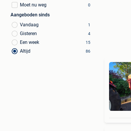
Moet nu weg
0
Aangeboden sinds
Vandaag
1
Gisteren
4
Een week
15
Altijd
86