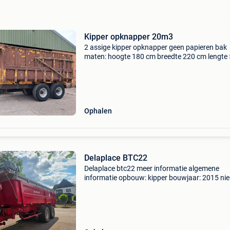
Kipper opknapper 20m3
2 assige kipper opknapper geen papieren bak
maten: hoogte 180 cm breedte 220 cm lengte
cm bak inhoud: 20 m3 zie foto&#39;s vraagpri
3250 marge (geen btw voor particulieren) inrui
tegen hand
Ophalen
Delaplace BTC22
Delaplace btc22 meer informatie algemene
informatie opbouw: kipper bouwjaar: 2015 ni
nee gewichten ledig gewicht: 22.000 Kg functi
afmetingen laadruimte: 770 x 220 x 162 cm i
laadruimte: