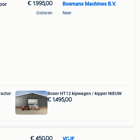
€ 1.995,00
Bosmans Machines B.V.
oor
Gisteren
Neer
ra)
ractor
Boxer HT12 kipwagen / kipper NIEUW
€ 1.495,00
€ 450,00
VCJF