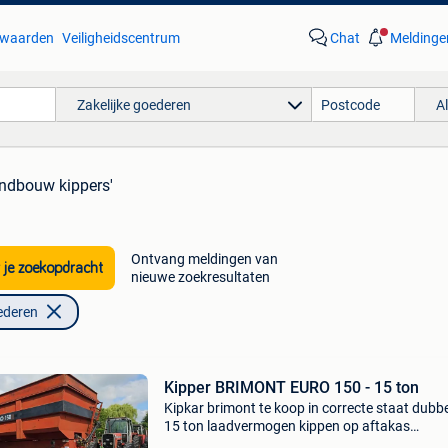
waarden
Veiligheidscentrum
Chat
Meldinge
Zakelijke goederen
A
andbouw kippers'
Ontvang meldingen van
 je zoekopdracht
nieuwe zoekresultaten
ederen
Kipper BRIMONT EURO 150 - 15 ton
Kipkar brimont te koop in correcte staat dubb
15 ton laadvermogen kippen op aftakas
hydraulisch remmen met belgische papieren er