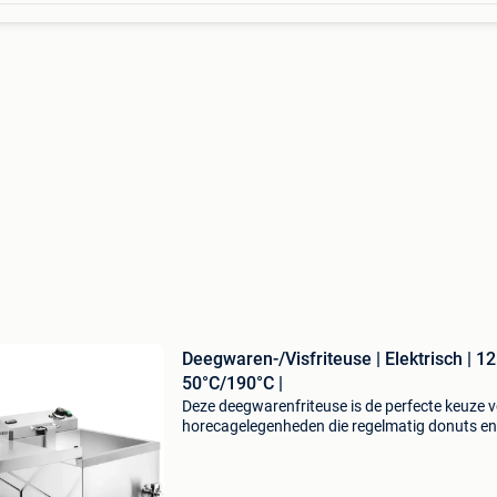
Deegwaren-/Visfriteuse | Elektrisch | 12
50°C/190°C |
Deze deegwarenfriteuse is de perfecte keuze 
horecagelegenheden die regelmatig donuts en
andere gefrituurde lekkernijen bereiden. Het
robuuste ontwerp, volledig gemaakt van rvs, 
deze friteus