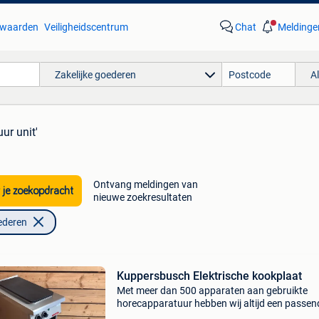
waarden
Veiligheidscentrum
Chat
Meldinge
Zakelijke goederen
A
uur unit'
Ontvang meldingen van
 je zoekopdracht
nieuwe zoekresultaten
ederen
Kuppersbusch Elektrische kookplaat
Met meer dan 500 apparaten aan gebruikte
horecapparatuur hebben wij altijd een passen
machine voor u beschikbaar. Kom gerust eens