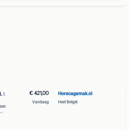
€ 421,00
Horecagemak.nl
L |
Vandaag
Heel België
voor
maakt