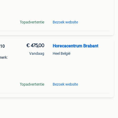
k ons
Topadvertentie
Bezoek website
€ 475,00
Horecacentrum Brabant
 10
Vandaag
Heel België
merk:
bxdxh)
: 2 x
Topadvertentie
Bezoek website