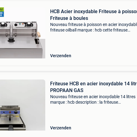
HCB Acier inoxydable Friteuse à poisso
Friteuse à boules
Nouveau friteuse à poisson en acier inoxydabl
friteuse oilball marque : hcb cette friteuse
professionnelle en acier inoxydable pour pois
et huile de hcb est idéale pour une utilisation
intensiv
Verzenden
Friteuse HCB en acier inoxydable 14 lit
PROPAAN GAS
Nouveau friteuse en acier inoxydable 14 litres
marque : hcb description : la friteuse
professionnelle en acier inoxydable de hcb est
unité de friture puissante et fiable destinée à l
restauration
Verzenden