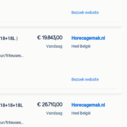
Bezoek website
€ 19.843,00
Horecagemak.nl
+18+18L |
Vandaag
Heel België
r/friteuses/)
n ontworpen
eisen stellen
Bezoek website
€ 26.710,00
Horecagemak.nl
8+18+18+18L
Vandaag
Heel België
r/friteuses/)