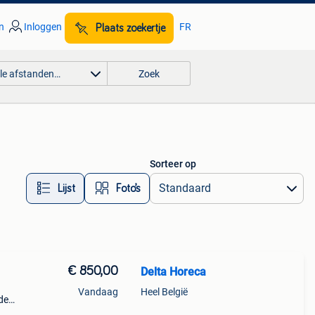
n
Inloggen
FR
Plaats zoekertje
lle afstanden…
Zoek
Sorteer op
Lijst
Foto’s
€ 850,00
Delta Horeca
Vandaag
Heel België
de