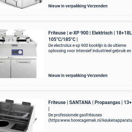
Nieuw in verpakking
Verzenden
Friteuse | e-XP 900 | Elektrisch | 18+18L
105°C/185°C |
De electrolux e-xp 900 kooklijn is de ultieme
oplossing voor intensief industrieel gebruik en
volume horecakeukens. Deze zware kooklijn
combineert superieure kracht met een extree
robuuste const
Nieuw in verpakking
Verzenden
Friteuse | SANTANA | Propaangas | 13
|
De professionele gasfriteuses
(https:www.horecagemak.nl/keukenapparatuu
uit de premium santana-serie van sofinor zij
voor snackbars en frituurzaken die de hoogste 