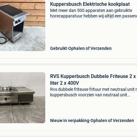
Kuppersbusch Elektrische kookplaat
Met meer dan 500 apparaten aan gebruikte
horecapparatuur hebben wij altijd een passen
machine voor u beschikbaar. Kom gerust eens
langs, drink een kopje koffie met ons en ontde
uitgebreide aanb
Gebruikt
Ophalen of Verzenden
RVS Kupperbusch Dubbele Friteuse 2 x
liter 2 x 400V
Rvs dubbele friteuse frituur met neutraal unit 
kuppersbusch voorzien van neutraal unit
specificaties: • afmetingen: 91 x 62 x 31 cm (
• aansluiting: 2 x 400v • materiaal: rvs • inhoud
Nieuw in verpakking
Ophalen of Verzenden