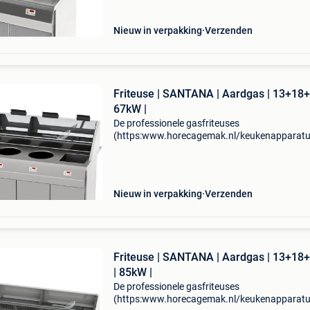
Nieuw in verpakking
Verzenden
Friteuse | SANTANA | Aardgas | 13+18
67kW |
De professionele gasfriteuses
(https:www.horecagemak.nl/keukenapparatuu
uit de premium santana-serie van sofinor zij
voor snackbars en frituurzaken die de hoogste 
Nieuw in verpakking
Verzenden
Friteuse | SANTANA | Aardgas | 13+1
| 85kW |
De professionele gasfriteuses
(https:www.horecagemak.nl/keukenapparatuu