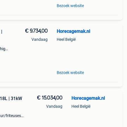
Bezoek website
€ 9.734,00
Horecagemak.nl
 |
Vandaag
Heel België
 high-
m
Bezoek website
€ 15.034,00
Horecagemak.nl
+18L | 31kW
Vandaag
Heel België
r/friteuses/)
n ontworpen
eisen stellen