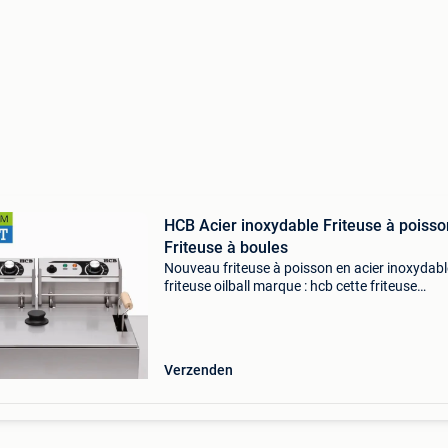
HCB Acier inoxydable Friteuse à poisso
Friteuse à boules
Nouveau friteuse à poisson en acier inoxydabl
friteuse oilball marque : hcb cette friteuse
professionnelle en acier inoxydable pour pois
et huile de hcb est idéale pour une utilisation
intensiv
Verzenden