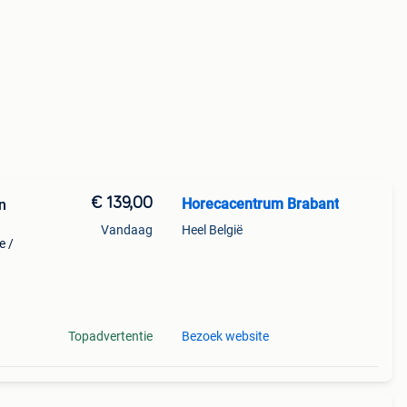
€ 139,00
Horecacentrum Brabant
n
Vandaag
Heel België
e /
sons
Topadvertentie
Bezoek website