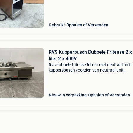
langs, drink een kopje koffie met ons en ontde
uitgebreide aanb
Gebruikt
Ophalen of Verzenden
RVS Kupperbusch Dubbele Friteuse 2 x
liter 2 x 400V
Rvs dubbele friteuse frituur met neutraal unit 
kuppersbusch voorzien van neutraal unit
specificaties: • afmetingen: 91 x 62 x 31 cm (
• aansluiting: 2 x 400v • materiaal: rvs • inhoud
Nieuw in verpakking
Ophalen of Verzenden