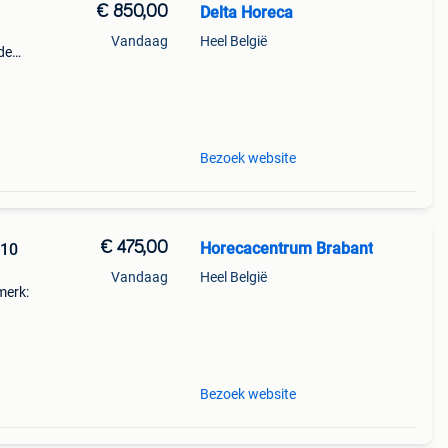
€ 850,00
Delta Horeca
Vandaag
Heel België
de
k ons
Bezoek website
€ 475,00
Horecacentrum Brabant
 10
Vandaag
Heel België
merk:
bxdxh)
: 2 x
Bezoek website