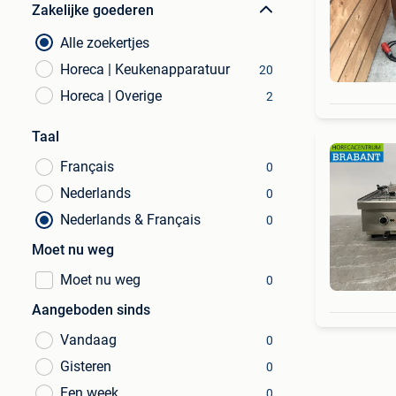
Zakelijke goederen
Alle zoekertjes
Horeca | Keukenapparatuur
20
Horeca | Overige
2
Taal
Français
0
Nederlands
0
Nederlands & Français
0
Moet nu weg
Moet nu weg
0
Aangeboden sinds
Vandaag
0
Gisteren
0
Een week
0