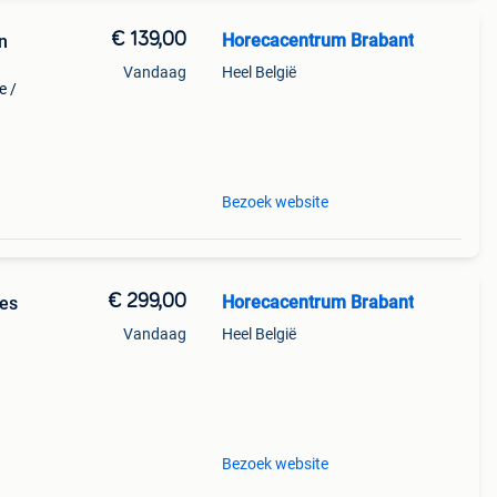
€ 139,00
Horecacentrum Brabant
n
Vandaag
Heel België
e /
sons
Bezoek website
€ 299,00
Horecacentrum Brabant
res
Vandaag
Heel België
 une
a
Bezoek website