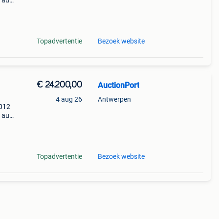
3 aug.
28
Topadvertentie
Bezoek website
€ 24.200,00
AuctionPort
4 aug 26
Antwerpen
2012
9 aug.
64
Topadvertentie
Bezoek website