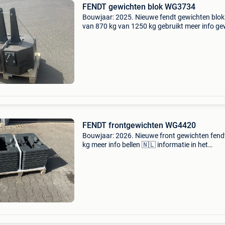
FENDT gewichten blok WG3734
Bouwjaar: 2025. Nieuwe fendt gewichten blo
van 870 kg van 1250 kg gebruikt meer info g
bellen 🇳🇱 informatie in het nederlands: fendt
gewichten blok wg3734 bouwjaar: 2025
constructiejaar: 20
FENDT frontgewichten WG4420
Bouwjaar: 2026. Nieuwe front gewichten fend
kg meer info bellen 🇳🇱 informatie in het
nederlands: fendt frontgewichten wg4420
bouwjaar: 2026 constructiejaar: 2026 btw: de
getoonde prijs is exclus