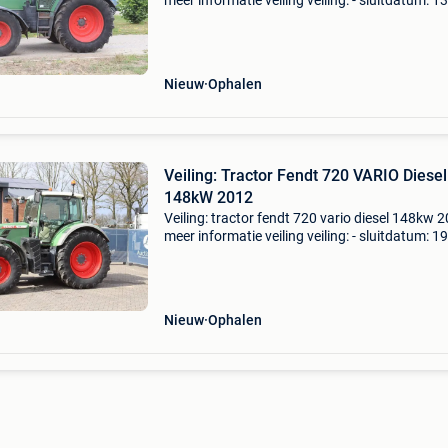
meer informatie veiling veiling: - sluitdatum: 1
2026 - Website:
https:www.auctionport.be/nl/lot/fendt/2577
algemene informatie bouwjaar: 20
Nieuw
Ophalen
Veiling: Tractor Fendt 720 VARIO Diesel
148kW 2012
Veiling: tractor fendt 720 vario diesel 148kw 
meer informatie veiling veiling: - sluitdatum: 1
2026 - Website:
https:www.auctionport.be/nl/lot/fendt/2590
algemene informatie bouwjaar: 201
Nieuw
Ophalen