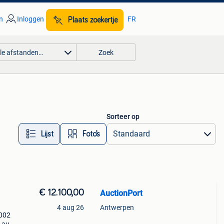
n
Inloggen
FR
Plaats zoekertje
lle afstanden…
Zoek
Sorteer op
Lijst
Foto’s
€ 12.100,00
AuctionPort
4 aug 26
Antwerpen
2002