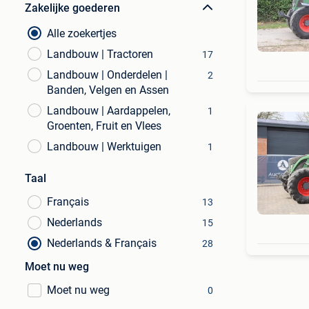
Zakelijke goederen
Alle zoekertjes
Landbouw | Tractoren
17
Landbouw | Onderdelen |
2
Banden, Velgen en Assen
Landbouw | Aardappelen,
1
Groenten, Fruit en Vlees
Landbouw | Werktuigen
1
Taal
Français
13
Nederlands
15
Nederlands & Français
28
Moet nu weg
Moet nu weg
0