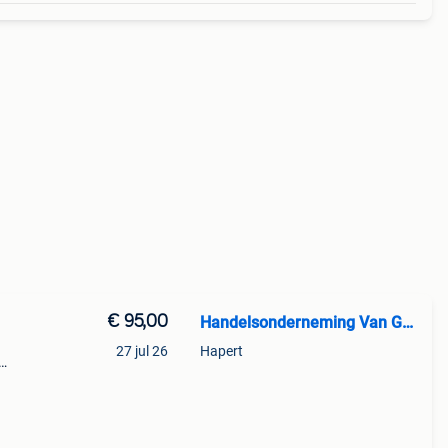
€ 95,00
Handelsonderneming Van Gestel
27 jul 26
Hapert
 is
uwe