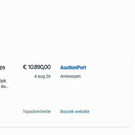
€ 10.890,00
AuctionPort
409
4 aug 26
Antwerpen
86pk
9 aug.
68
Topadvertentie
Bezoek website