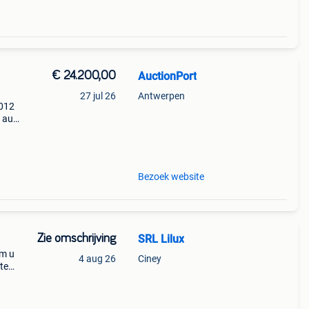
€ 24.200,00
AuctionPort
27 jul 26
Antwerpen
2012
9 aug.
64
Bezoek website
Zie omschrijving
SRL Lilux
om u
4 aug 26
Ciney
te
oires