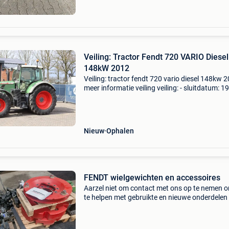
Veiling: Tractor Fendt 720 VARIO Diesel
148kW 2012
Veiling: tractor fendt 720 vario diesel 148kw 
meer informatie veiling veiling: - sluitdatum: 1
2026 - Website:
https:www.auctionport.be/nl/lot/fendt/2590
algemene informatie bouwjaar: 201
Nieuw
Ophalen
FENDT wielgewichten en accessoires
Aarzel niet om contact met ons op te nemen 
te helpen met gebruikte en nieuwe onderdelen 
koop: claas jaguar-onderdelen + fendt-access
beschikbaar: wielgewichten frontaftakas
frontllader ca