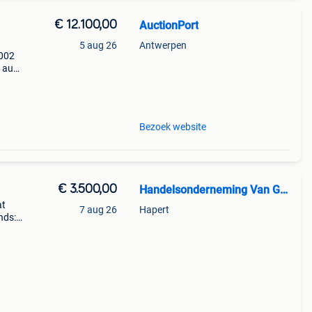
€ 12.100,00
AuctionPort
5 aug 26
Antwerpen
2002
3 aug.
28
Bezoek website
€ 3.500,00
Handelsonderneming Van Gestel
at
7 aug 26
Hapert
nds:
 prijs
 wiel