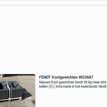
FENDT frontgewichten WG3687
Nieuwe front gewichten fendt 30 kg meer info
bellen 🇳🇱 informatie in het nederlands: fendt
frontgewichten wg3687 btw: de getoonde prijs
exclusief btw referentienummer: wg3687 nie
front gewicht