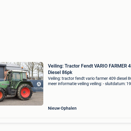
Veiling: Tractor Fendt VARIO FARMER 
Diesel 86pk
Veiling: tractor fendt vario farmer 409 diesel 
meer informatie veiling veiling: - sluitdatum: 1
2026 - Website:
https:www.auctionport.be/nl/lot/fendt/2590
algemene informatie kleur: groen
Nieuw
Ophalen