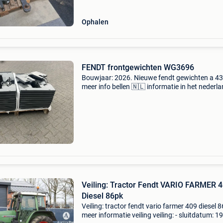
Ophalen
FENDT frontgewichten WG3696
Bouwjaar: 2026. Nieuwe fendt gewichten a 43
meer info bellen 🇳🇱 informatie in het nederla
fendt frontgewichten wg3696 bouwjaar: 202
constructiejaar: 2026 btw: de getoonde prijs is
exclusief
Veiling: Tractor Fendt VARIO FARMER 
Diesel 86pk
Veiling: tractor fendt vario farmer 409 diesel 
meer informatie veiling veiling: - sluitdatum: 1