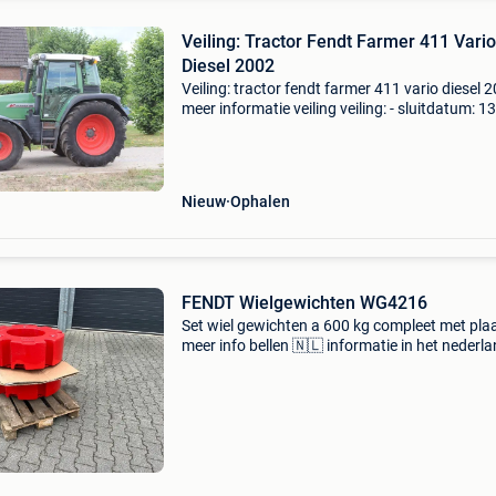
Veiling: Tractor Fendt Farmer 411 Vario
Diesel 2002
Veiling: tractor fendt farmer 411 vario diesel 
meer informatie veiling veiling: - sluitdatum: 1
2026 - Website:
https:www.auctionport.be/nl/lot/fendt/2577
algemene informatie bouwjaar: 20
Nieuw
Ophalen
FENDT Wielgewichten WG4216
Set wiel gewichten a 600 kg compleet met pla
meer info bellen 🇳🇱 informatie in het nederla
fendt wielgewichten wg4216 btw: de getoonde
is exclusief btw referentienummer: wg4216 set