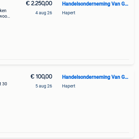
€ 2.250,00
Handelsonderneming Van Gestel
kken
4 aug 26
Hapert
ewoon
€ 100,00
Handelsonderneming Van Gestel
t 30
5 aug 26
Hapert