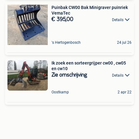
Puinbak CW00 Bak Minigraver puinriek
VemaTec
€ 395,00
Details
's Hertogenbosch
24 jul 26
Ik zoek een sorteergrijper cw00 , cw05
en cw10
Zie omschrijving
Details
Oostkamp
2 apr 22