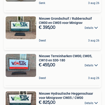
Genk
3 aug 26
Nieuwe Grondschuif / Rubberschuif
CW00 en CW05 voor Minigrav
€ 395,00
Details
Deest
3 aug 26
Nieuwe Terreinharken CW00, CW05,
CW10 en S30-180
€ 455,00
Details
Deest
3 aug 26
Nieuwe Hydraulische Heggenschaar
voor Minigraver CW05 / CW00
€ 825,00
Details