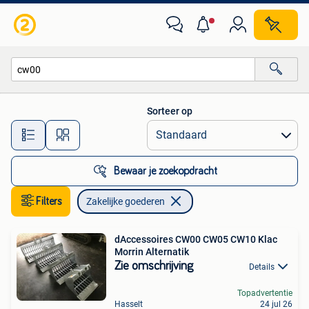
Zakelijke goederen
Sorteer op
Alle afstanden…
Bewaar je zoekopdracht
Filters
Zakelijke goederen
dAccessoires CW00 CW05 CW10 Klac
Morrin Alternatik
Zie omschrijving
Details
Topadvertentie
Hasselt
24 jul 26