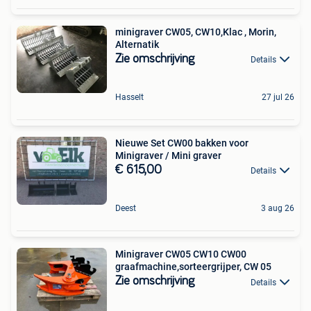
minigraver CW05, CW10,Klac , Morin,
Alternatik
Zie omschrijving
Details
Hasselt
27 jul 26
Nieuwe Set CW00 bakken voor
Minigraver / Mini graver
€ 615,00
Details
Deest
3 aug 26
Minigraver CW05 CW10 CW00
graafmachine,sorteergrijper, CW 05
Zie omschrijving
Details