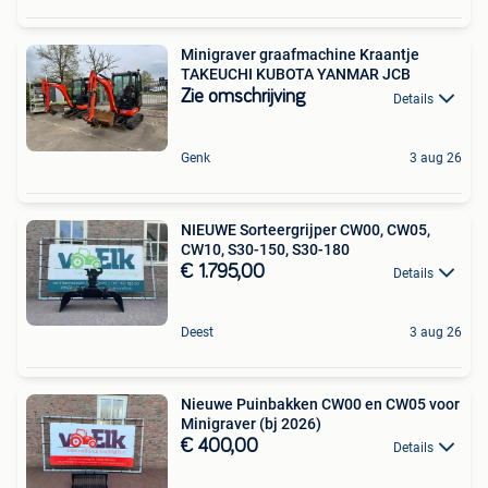
Minigraver graafmachine Kraantje
TAKEUCHI KUBOTA YANMAR JCB
Zie omschrijving
Details
Genk
3 aug 26
NIEUWE Sorteergrijper CW00, CW05,
CW10, S30-150, S30-180
€ 1.795,00
Details
Deest
3 aug 26
Nieuwe Puinbakken CW00 en CW05 voor
Minigraver (bj 2026)
€ 400,00
Details