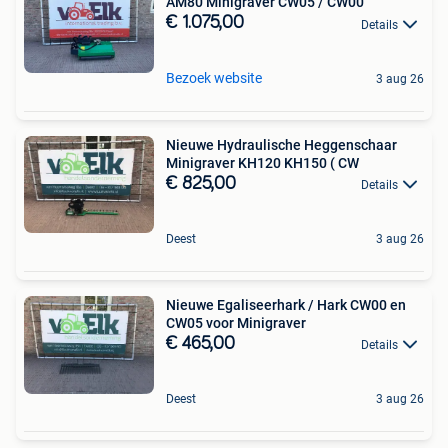
AM80 Minigraver CW05 / CW00
€ 1.075,00
Details
Bezoek website
3 aug 26
Nieuwe Hydraulische Heggenschaar
Minigraver KH120 KH150 ( CW
€ 825,00
Details
Deest
3 aug 26
Nieuwe Egaliseerhark / Hark CW00 en
CW05 voor Minigraver
€ 465,00
Details
Deest
3 aug 26