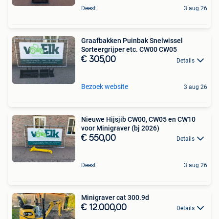
Deest
3 aug 26
Graafbakken Puinbak Snelwissel
Sorteergrijper etc. CW00 CW05
€ 305,00
Details
Bezoek website
3 aug 26
Nieuwe Hijsjib CW00, CW05 en CW10
voor Minigraver (bj 2026)
€ 550,00
Details
Deest
3 aug 26
Minigraver cat 300.9d
€ 12.000,00
Details