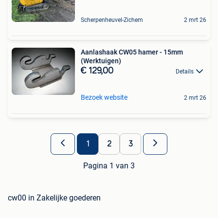
Scherpenheuvel-Zichem
2 mrt 26
Aanlashaak CW05 hamer - 15mm
(Werktuigen)
€ 129,00
Details
Bezoek website
2 mrt 26
1
2
3
Pagina 1 van 3
cw00 in Zakelijke goederen