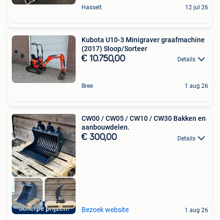
Hasselt
12 jul 26
Kubota U10-3 Minigraver graafmachine
(2017) Sloop/Sorteer
€ 10.750,00
Details
Bree
1 aug 26
CW00 / CW05 / CW10 / CW30 Bakken en
aanbouwdelen.
€ 300,00
Details
Scherpe prijzen!
Bezoek website
1 aug 26