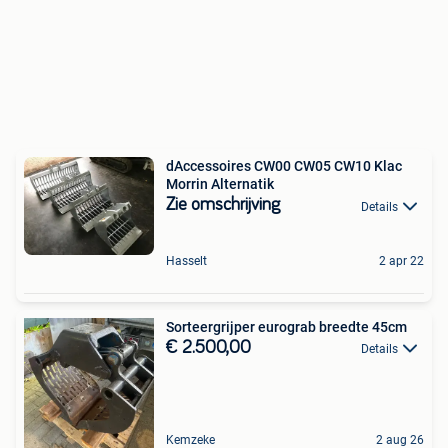
dAccessoires CW00 CW05 CW10 Klac
Morrin Alternatik
Zie omschrijving
Details
Hasselt
2 apr 22
Sorteergrijper eurograb breedte 45cm
€ 2.500,00
Details
Kemzeke
2 aug 26