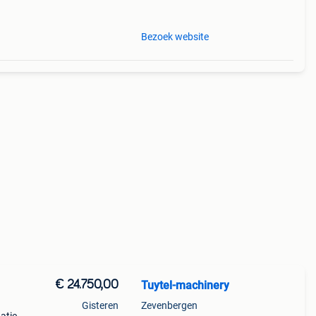
gië.
Bezoek website
€ 24.750,00
Tuytel-machinery
Gisteren
Zevenbergen