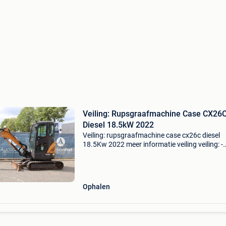
Veiling: Rupsgraafmachine Case CX26
Diesel 18.5kW 2022
Veiling: rupsgraafmachine case cx26c diesel
18.5Kw 2022 meer informatie veiling veiling: -
sluitdatum: 13 aug. 2026 - Website:
https:www.auctionport.be/nl/lot/case/2569
algemene informatie merk: cas
Ophalen