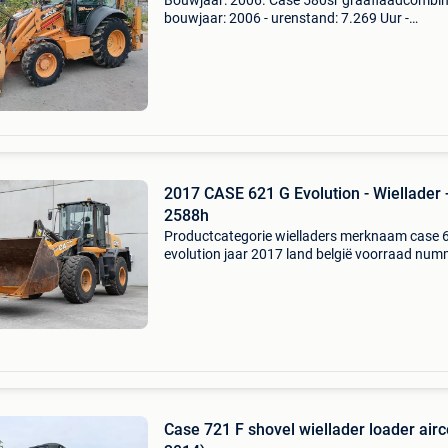
Bouwjaar: 2006. Case 580sr graaflaadcombina
bouwjaar: 2006 - urenstand: 7.269 Uur -
bedrijfsgewicht: ca. 8.140 Kg - motor: case nef
71 kw / 96 pk - maximale graafdiepte: ca. 5,80
Meter -... Ca
2017 CASE 621 G Evolution - Wiellader 
2588h
Productcategorie wielladers merknaam case 
evolution jaar 2017 land belgië voorraad num
l023 gebruiksuren 2 588 h type diesel totaalg
gvw 13 800 kg type opbouw knikgestuurd typ
cabine g
Case 721 F shovel wiellader loader airc