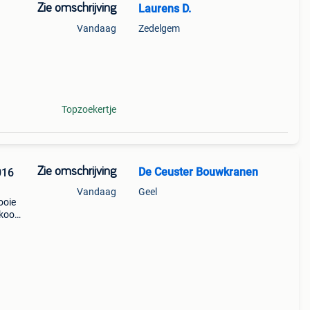
Zie omschrijving
Laurens D.
Vandaag
Zedelgem
e!
Topzoekertje
Zie omschrijving
De Ceuster Bouwkranen
016
Vandaag
Geel
ooie
rkoop
n een
zeer