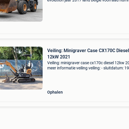
evolution jaar 2017 land belgië voorraad num
l023 gebruiksuren 2 588 h type diesel totaalg
gvw 13 800 kg type opbouw knikgestuurd typ
cabine g
Veiling: Minigraver Case CX170C Diesel
12kW 2021
Veiling: minigraver case cx170c diesel 12kw 
meer informatie veiling veiling: - sluitdatum: 1
2026 - Website:
https:www.auctionport.be/nl/lot/case/2586
algemene informatie merk: case type:
Ophalen