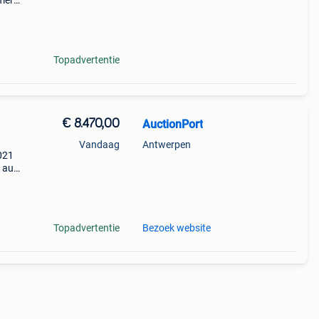
mer
ewicht
e
Topadvertentie
€ 8.470,00
AuctionPort
Vandaag
Antwerpen
2021
9 aug.
62
Topadvertentie
Bezoek website