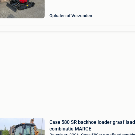
rupsdumpers en wielladers in nederland en bel
Yanmar vi
Ophalen of Verzenden
Case 580 SR backhoe loader graaf laad
combinatie MARGE