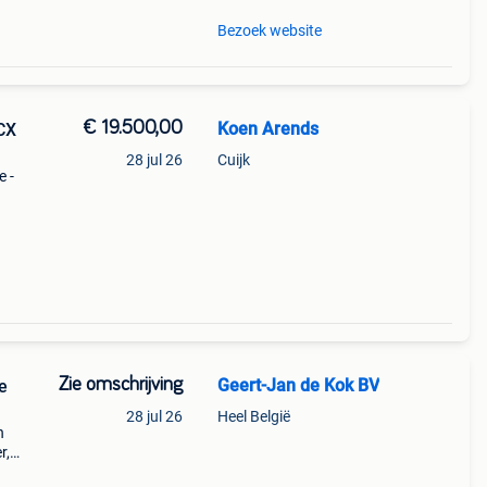
Bezoek website
€ 19.500,00
Koen Arends
CX
28 jul 26
Cuijk
 -
che
t
Zie omschrijving
Geert-Jan de Kok BV
e
28 jul 26
Heel België
n
r,
es,