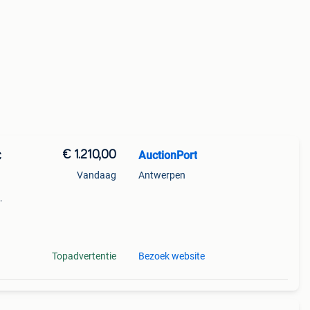
€ 1.210,00
AuctionPort
C
Vandaag
Antwerpen
32
Topadvertentie
Bezoek website