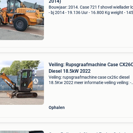
2014)
Bouwjaar: 2014. Case 721 f shovel wiellader l
- bj 2014 - 19.136 Uur - 16.800 Kg weight - 14
dieselmotor - incl bak - ce-marked - airco video
machine;... Case 721 f shovel wiellader loader 
Veiling: Rupsgraafmachine Case CX26
Diesel 18.5kW 2022
Veiling: rupsgraafmachine case cx26c diesel
18.5Kw 2022 meer informatie veiling veiling: -
sluitdatum: 13 aug. 2026 - Website:
https:www.auctionport.be/nl/lot/case/2569
algemene informatie merk: cas
Ophalen