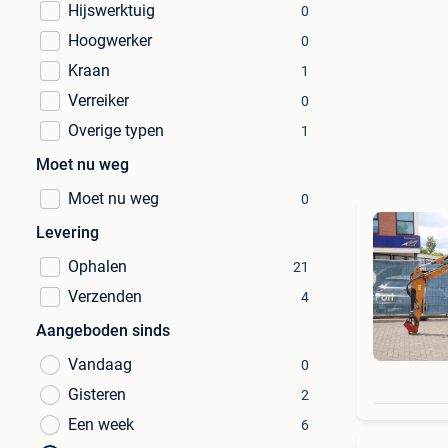
Hijswerktuig
0
Hoogwerker
0
Kraan
1
Verreiker
0
Overige typen
1
Moet nu weg
Moet nu weg
0
Levering
Ophalen
21
Verzenden
4
Aangeboden sinds
Vandaag
0
Gisteren
2
Een week
6