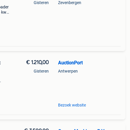
Gisteren
Zevenbergen
oader
5 kw
ai
€ 1.210,00
AuctionPort
C
Gisteren
Antwerpen
32
Bezoek website