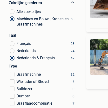
Zakelijke goederen
Alle zoekertjes
Machines en Bouw | Kranen en
60
Graafmachines
Taal
Français
23
Nederlands
24
Nederlands & Français
47
Type
Graafmachine
32
Wiellader of Shovel
6
Bulldozer
0
Dumper
0
Graaflaadcombinatie
7