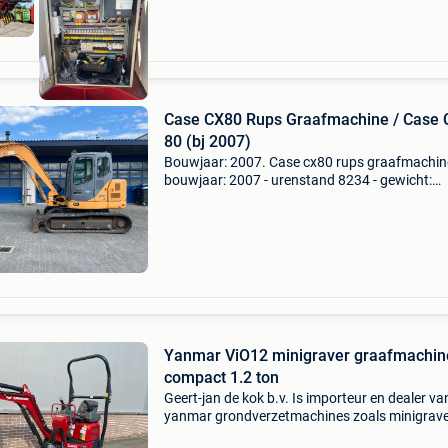
Case CX80 Rups Graafmachine / Case 
80 (bj 2007)
Bouwjaar: 2007. Case cx80 rups graafmachine
bouwjaar: 2007 - urenstand 8234 - gewicht:
8300kg - airco - isuzu motor - cw10 hydraulis
snelwissel - brede bak de machine functioneer
goed! Prijs ex.
Yanmar ViO12 minigraver graafmachin
compact 1.2 ton
Geert-jan de kok b.v. Is importeur en dealer va
yanmar grondverzetmachines zoals minigrave
midigravers, graafmachines, wielgraafmachin