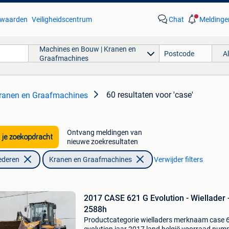
waarden
Veiligheidscentrum
Chat
Meldinge
Machines en Bouw | Kranen en
A
Graafmachines
60 resultaten
voor 'case'
ranen en Graafmachines
Ontvang meldingen van
 je zoekopdracht
nieuwe zoekresultaten
ederen
Kranen en Graafmachines
Verwijder filters
2017 CASE 621 G Evolution - Wiellader 
2588h
Productcategorie wielladers merknaam case 