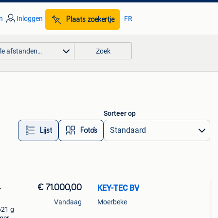
n
Inloggen
FR
Plaats zoekertje
lle afstanden…
Zoek
Sorteer op
Lijst
Foto’s
€ 71.000,00
KEY-TEC BV
-
Vandaag
Moerbeke
621 g