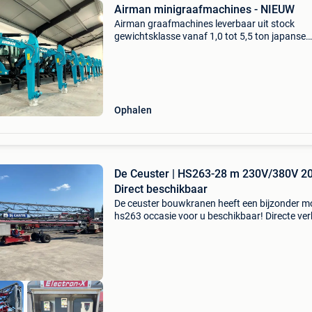
Airman minigraafmachines - NIEUW
Airman graafmachines leverbaar uit stock
gewichtsklasse vanaf 1,0 tot 5,5 ton japanse
topkwaliteit van de bovenste graad interesse?
Neem vrijblijvend contact voor meer informati
Ook steeds welkom in
Ophalen
De Ceuster | HS263-28 m 230V/380V 2
Direct beschikbaar
De ceuster bouwkranen heeft een bijzonder m
hs263 occasie voor u beschikbaar! Directe ve
of huurkoop? Wij denken graag met u mee aa
oplossing binnen uw budget. De hs263 is een 
gelie