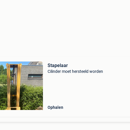
Stapelaar
Cilinder moet hersteeld worden
Ophalen