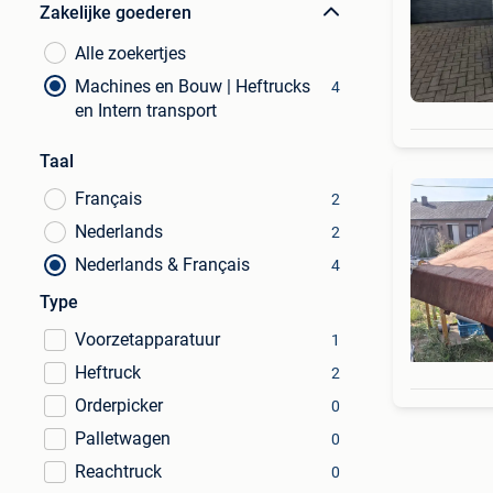
Zakelijke goederen
Alle zoekertjes
Machines en Bouw | Heftrucks
4
en Intern transport
Taal
Français
2
Nederlands
2
Nederlands & Français
4
Type
Voorzetapparatuur
1
Heftruck
2
Orderpicker
0
Palletwagen
0
Reachtruck
0