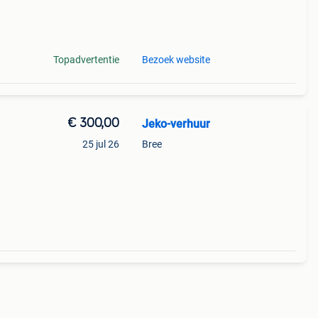
 -
van
Topadvertentie
Bezoek website
€ 300,00
Jeko-verhuur
25 jul 26
Bree