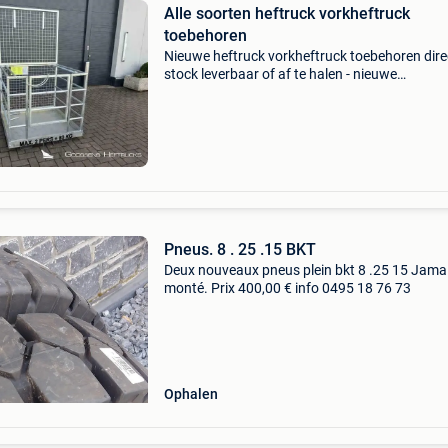
Alle soorten heftruck vorkheftruck
toebehoren
Nieuwe heftruck vorkheftruck toebehoren direc
stock leverbaar of af te halen - nieuwe
verlengvorken / overschuivers - gegalvaniseerd
voor op uw gewone heftruck vorken: lengtes 
1.8 M - 2 m -
Pneus. 8 . 25 .15 BKT
Deux nouveaux pneus plein bkt 8 .25 15 Jama
monté. Prix 400,00 € info 0495 18 76 73
Ophalen