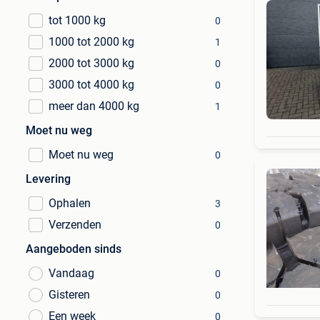
tot 1000 kg
0
1000 tot 2000 kg
1
2000 tot 3000 kg
0
3000 tot 4000 kg
0
meer dan 4000 kg
1
Moet nu weg
Moet nu weg
0
Levering
Ophalen
3
Verzenden
0
Aangeboden sinds
Vandaag
0
Gisteren
0
Een week
0