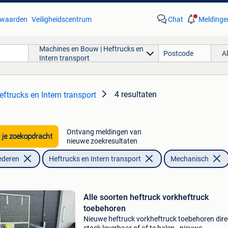
waarden
Veiligheidscentrum
Chat
Meldinge
Machines en Bouw | Heftrucks en
A
Intern transport
4 resultaten
ftrucks en Intern transport
Ontvang meldingen van
 je zoekopdracht
nieuwe zoekresultaten
ederen
Heftrucks en Intern transport
Mechanisch
Alle soorten heftruck vorkheftruck
toebehoren
Nieuwe heftruck vorkheftruck toebehoren direc