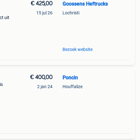
€ 425,00
Goossens Heftrucks
15 jul 26
Lochristi
t uit
 -
van
Bezoek website
€ 400,00
Poncin
is
2 jan 24
Houffalize