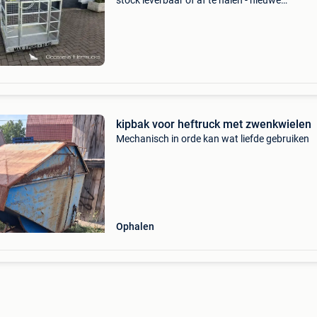
stock leverbaar of af te halen - nieuwe
verlengvorken / overschuivers - gegalvaniseerd
voor op uw gewone heftruck vorken: lengtes 
1.8 M - 2 m -
kipbak voor heftruck met zwenkwielen
Mechanisch in orde kan wat liefde gebruiken
Ophalen