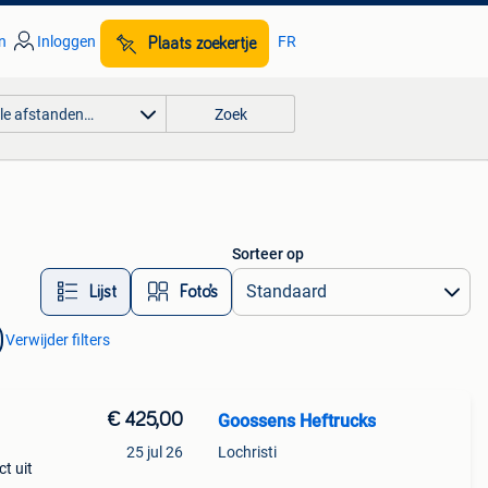
n
Inloggen
FR
Plaats zoekertje
lle afstanden…
Zoek
Sorteer op
Lijst
Foto’s
Verwijder filters
€ 425,00
Goossens Heftrucks
25 jul 26
Lochristi
t uit