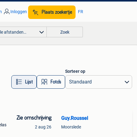
n
Inloggen
FR
Plaats zoekertje
lle afstanden…
Zoek
Sorteer op
Lijst
Foto’s
Zie omschrijving
Guy.Roussel
elas
2 aug 26
Moorslede
bij