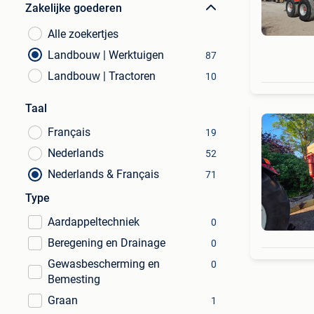
Zakelijke goederen
Alle zoekertjes
Landbouw | Werktuigen
87
Landbouw | Tractoren
10
Taal
Français
19
Nederlands
52
Nederlands & Français
71
Type
Aardappeltechniek
0
Beregening en Drainage
0
Gewasbescherming en
0
Bemesting
Graan
1