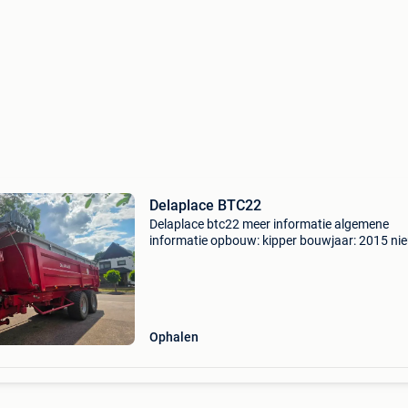
Delaplace BTC22
Delaplace btc22 meer informatie algemene
informatie opbouw: kipper bouwjaar: 2015 ni
nee gewichten ledig gewicht: 22.000 Kg functi
afmetingen laadruimte: 770 x 220 x 162 cm i
laadruimte:
Ophalen