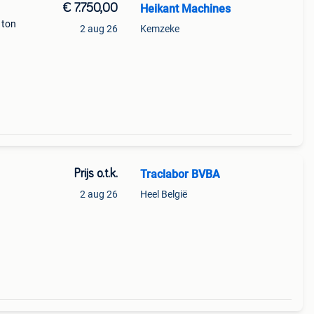
€ 7.750,00
Heikant Machines
 ton
2 aug 26
Kemzeke
 tegen
Prijs o.t.k.
Traclabor BVBA
2 aug 26
Heel België