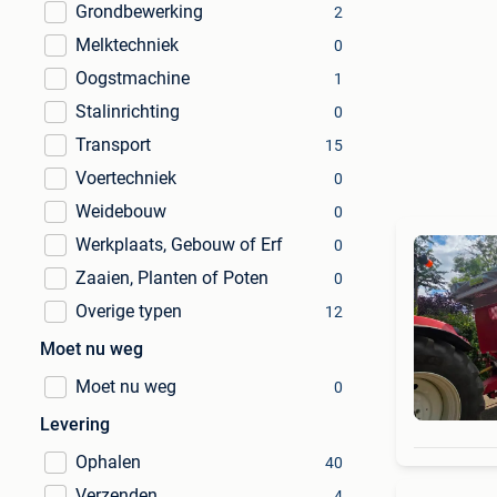
Grondbewerking
2
Melktechniek
0
Oogstmachine
1
Stalinrichting
0
Transport
15
Voertechniek
0
Weidebouw
0
Werkplaats, Gebouw of Erf
0
Zaaien, Planten of Poten
0
Overige typen
12
Moet nu weg
Moet nu weg
0
Levering
Ophalen
40
Verzenden
4