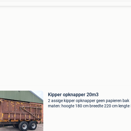
Kipper opknapper 20m3
2 assige kipper opknapper geen papieren bak
maten: hoogte 180 cm breedte 220 cm lengte
cm bak inhoud: 20 m3 zie foto&#39;s vraagpri
3250 marge (geen btw voor particulieren) inrui
tegen hand