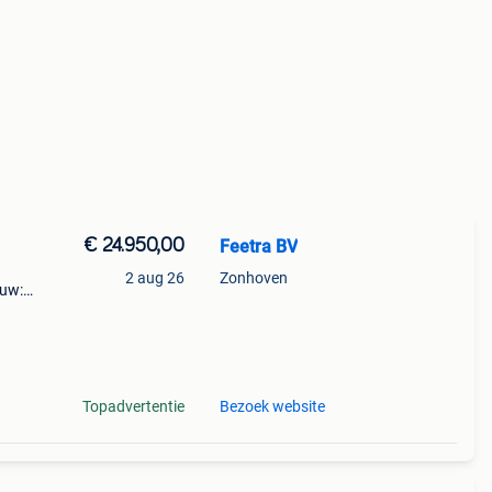
€ 24.950,00
Feetra BV
2 aug 26
Zonhoven
euw:
oneel
nhoud
Topadvertentie
Bezoek website