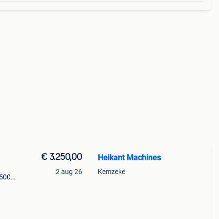
€ 3.250,00
Heikant Machines
2 aug 26
Kemzeke
 500
js
l