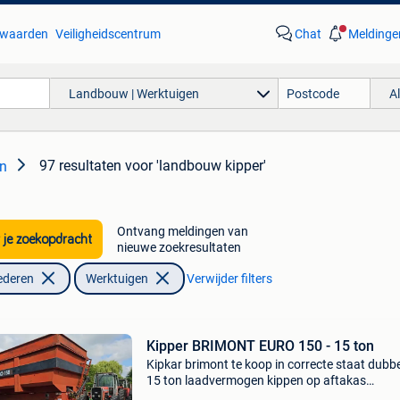
waarden
Veiligheidscentrum
Chat
Meldinge
Landbouw | Werktuigen
A
97 resultaten
voor 'landbouw kipper'
en
Ontvang meldingen van
 je zoekopdracht
nieuwe zoekresultaten
ederen
Werktuigen
Verwijder filters
Kipper BRIMONT EURO 150 - 15 ton
Kipkar brimont te koop in correcte staat dubb
15 ton laadvermogen kippen op aftakas
hydraulisch remmen met belgische papieren er