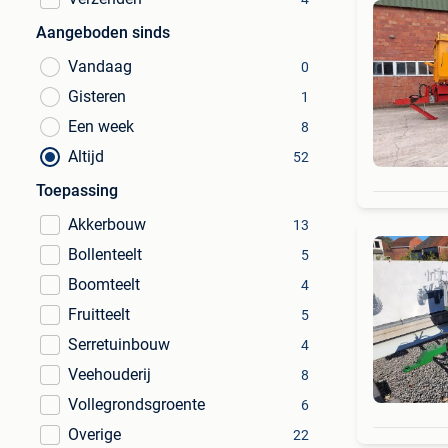
Aangeboden sinds
Vandaag
0
Gisteren
1
Een week
8
Altijd
52
Toepassing
Akkerbouw
13
Bollenteelt
5
Boomteelt
4
Fruitteelt
5
Serretuinbouw
4
Veehouderij
8
Vollegrondsgroente
6
Overige
22