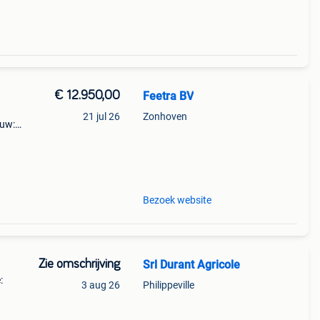
€ 12.950,00
Feetra BV
21 jul 26
Zonhoven
euw:
Bezoek website
Zie omschrijving
Srl Durant Agricole
:
3 aug 26
Philippeville