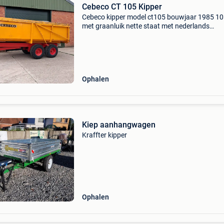
Cebeco CT 105 Kipper
Cebeco kipper model ct105 bouwjaar 1985 10
met graanluik nette staat met nederlands
kenteken. Vraagprijs 7750 exclusief btw inruil
handelsprijzen mogelijk van: tuinmachines
agrarische machin
Ophalen
Kiep aanhangwagen
Kraffter kipper
Ophalen