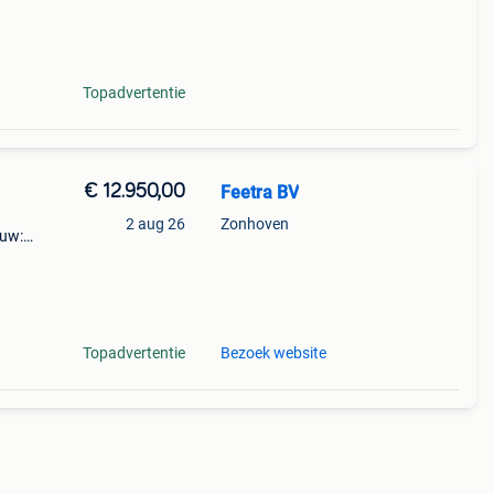
Topadvertentie
€ 12.950,00
Feetra BV
2 aug 26
Zonhoven
euw:
Topadvertentie
Bezoek website