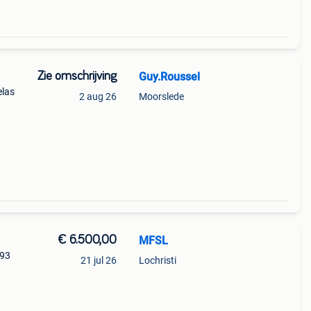
Zie omschrijving
Guy.Roussel
elas
2 aug 26
Moorslede
bij
€ 6.500,00
MFSL
093
21 jul 26
Lochristi