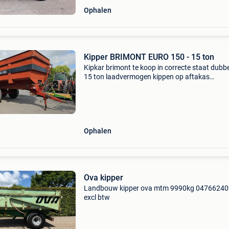
Ophalen
Kipper BRIMONT EURO 150 - 15 ton
Kipkar brimont te koop in correcte staat dubb
15 ton laadvermogen kippen op aftakas
hydraulisch remmen met belgische papieren er
prijs op aanvraag
Ophalen
Ova kipper
Landbouw kipper ova mtm 9990kg 0476624
excl btw