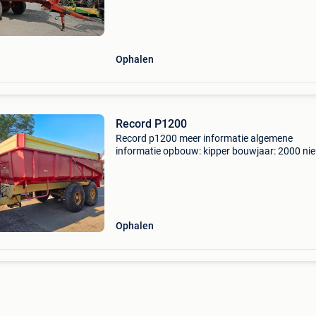
prijs op aanvraag
Ophalen
Record P1200
Record p1200 meer informatie algemene
informatie opbouw: kipper bouwjaar: 2000 ni
nee gewichten ledig gewicht: 22.000 Kg staat
algemene staat: goed technische staat: goed
optische staat: goed fina
Ophalen