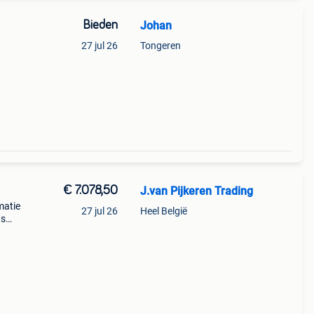
Bieden
Johan
27 jul 26
Tongeren
€ 7.078,50
J.van Pijkeren Trading
matie
27 jul 26
Heel België
ns
ne
sief