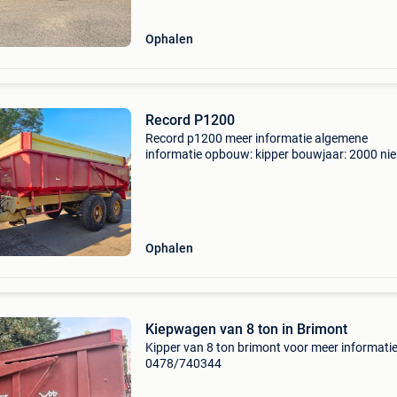
Ophalen
Record P1200
Record p1200 meer informatie algemene
informatie opbouw: kipper bouwjaar: 2000 ni
nee gewichten ledig gewicht: 22.000 Kg staat
algemene staat: goed technische staat: goed
optische staat: goed fina
Ophalen
Kiepwagen van 8 ton in Brimont
Kipper van 8 ton brimont voor meer informatie
0478/740344