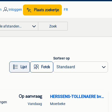
n
Inloggen
FR
Plaats zoekertje
lle afstanden…
Zoek
Sorteer op
Lijst
Foto’s
Op aanvraag
HERSSENS-TOLLENAERE bvba
ingen
Vandaag
Moerbeke