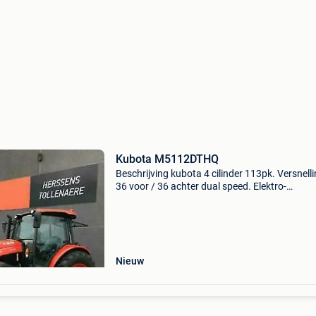
Kubota M5112DTHQ
Beschrijving kubota 4 cilinder 113pk. Versnell
36 voor / 36 achter dual speed. Elektro-
hydraulische bediening van koppeling op
versnellingshendel. Kruipgang. 2 Dubbelwerk
olieventielen. Gorte
Nieuw