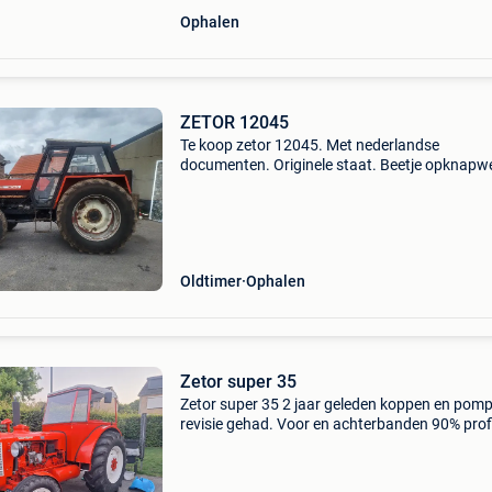
Ophalen
ZETOR 12045
Te koop zetor 12045. Met nederlandse
documenten. Originele staat. Beetje opknapw
aan. Remmen werken niet en verlichting en lekt
en daar beetje olie. Prijs 8500 euro adres.
Loeverstraat 17 9170
Oldtimer
Ophalen
Zetor super 35
Zetor super 35 2 jaar geleden koppen en pom
revisie gehad. Voor en achterbanden 90% profi
Werking hef onbekend (deze staat vast omdat
alleen met een caravan erachter rijd.) Snelheid
36km/h.