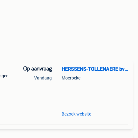
Op aanvraag
HERSSENS-TOLLENAERE bvba
ingen
Vandaag
Moerbeke
ende
Bezoek website