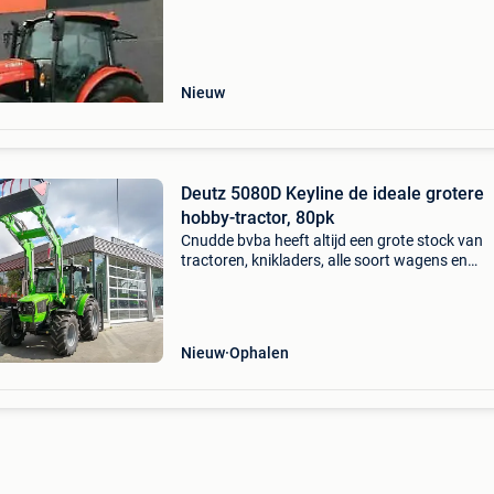
versnellingshendel. Kruipgang. 2 Dubbelwerk
olieventielen. Gorte
Nieuw
Deutz 5080D Keyline de ideale grotere
hobby-tractor, 80pk
Cnudde bvba heeft altijd een grote stock van
tractoren, knikladers, alle soort wagens en
machines waardoor we een betere prijs en
beschikbaarheid garanderen. De nieuwe deut
80pk tractoren hebben geen
Nieuw
Ophalen