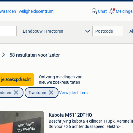
waarden
Veiligheidscentrum
Chat
Meldinge
Landbouw | Tractoren
A
58 resultaten
voor 'zetor'
Ontvang meldingen van
 je zoekopdracht
nieuwe zoekresultaten
ederen
Tractoren
Verwijder filters
Kubota M5112DTHQ
Beschrijving kubota 4 cilinder 113pk. Versnell
36 voor / 36 achter dual speed. Elektro-
hydraulische bediening van koppeling op