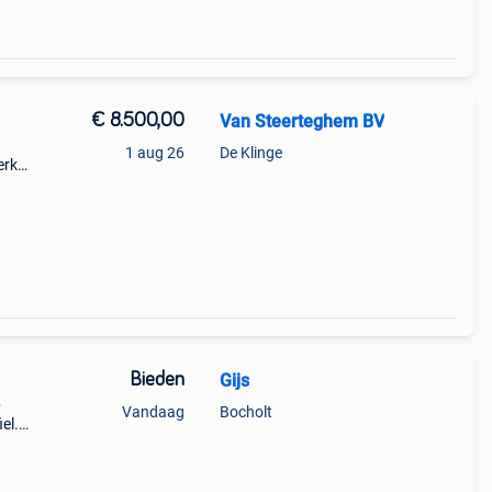
€ 8.500,00
Van Steerteghem BV
1 aug 26
De Klinge
erk
 hier
Bieden
Gijs
p
Vandaag
Bocholt
el.
 ik
 is