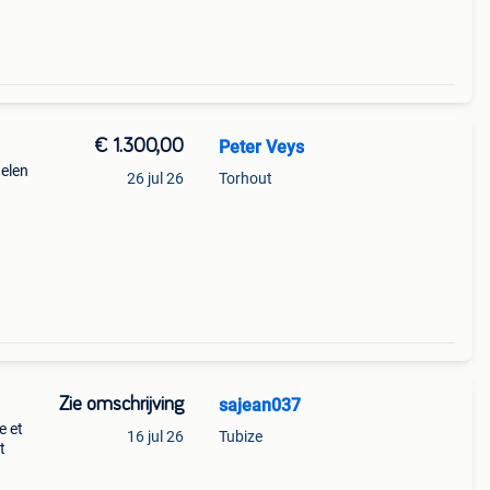
€ 1.300,00
Peter Veys
delen
26 jul 26
Torhout
Zie omschrijving
sajean037
e et
16 jul 26
Tubize
t