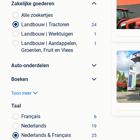
Zakelijke goederen
Alle zoekertjes
Landbouw | Tractoren
24
Landbouw | Werktuigen
1
Landbouw | Aardappelen,
1
Groenten, Fruit en Vlees
Auto-onderdelen
Boeken
Toon meer
Taal
Français
6
Nederlands
19
Nederlands & Français
25