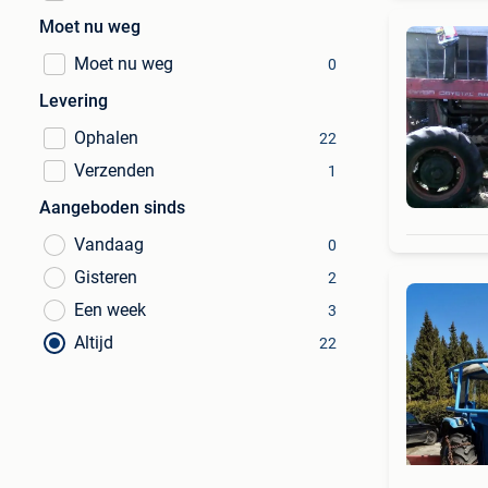
Moet nu weg
Moet nu weg
0
Levering
Ophalen
22
Verzenden
1
Aangeboden sinds
Vandaag
0
Gisteren
2
Een week
3
Altijd
22