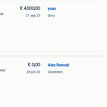
€ 4.000,00
yvan
tor
21 sep 25
Sivry
€ 0,00
Alex Roncak
eren.
28 jun 26
Zaventem