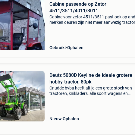
Cabine passende op Zetor
4511/3511/4011/3011
Cabine voor zetor 4511/3511 past ook op an
merken deuren zijn niet meer aanwezig tractor
is niet te koop
Gebruikt
Ophalen
Deutz 5080D Keyline de ideale grotere
hobby-tractor, 80pk
Cnudde bvba heeft altijd een grote stock van
tractoren, knikladers, alle soort wagens en
machines waardoor we een betere prijs en
beschikbaarheid garanderen. De nieuwe deut
80pk tractoren hebben geen
Nieuw
Ophalen