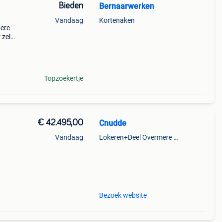
Bieden
Bernaarwerken
Vandaag
Kortenaken
dere
 zelf
Topzoekertje
€ 42.495,00
Cnudde
Vandaag
Lokeren+Deel Overmere En Zele
z
Bezoek website