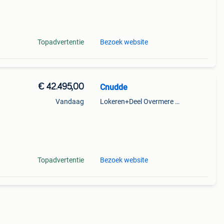
ende
Topadvertentie
Bezoek website
€ 42.495,00
Cnudde
Vandaag
Lokeren+Deel Overmere En Zele
z
Topadvertentie
Bezoek website