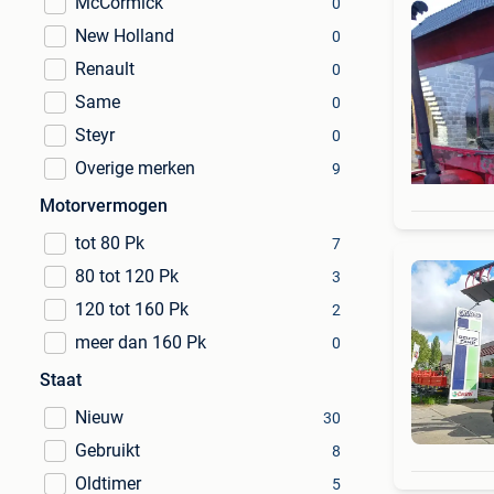
McCormick
0
New Holland
0
Renault
0
Same
0
Steyr
0
Overige merken
9
Motorvermogen
tot 80 Pk
7
80 tot 120 Pk
3
120 tot 160 Pk
2
meer dan 160 Pk
0
Staat
Nieuw
30
Gebruikt
8
Oldtimer
5