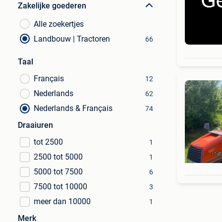
Zakelijke goederen
Alle zoekertjes
Landbouw | Tractoren
66
Taal
Français
12
Nederlands
62
Nederlands & Français
74
Draaiuren
tot 2500
1
2500 tot 5000
1
5000 tot 7500
6
7500 tot 10000
3
meer dan 10000
1
Merk