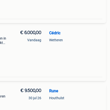
€ 6.000,00
Cédric
en in
Vandaag
Wetteren
kt
€ 9.500,00
Rune
uren
30 jul 26
Houthulst