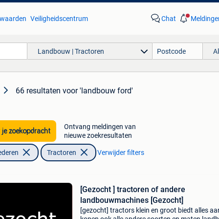
waarden
Veiligheidscentrum
Chat
Meldinge
Landbouw | Tractoren
A
66 resultaten
voor 'landbouw ford'
Ontvang meldingen van
 je zoekopdracht
nieuwe zoekresultaten
ederen
Tractoren
Verwijder filters
[Gezocht ] tractoren of andere
landbouwmachines [Gezocht]
[gezocht] tractors klein en groot biedt alles aa