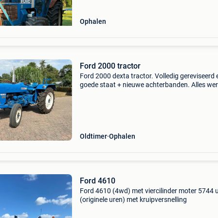
Ophalen
Ford 2000 tractor
Ford 2000 dexta tractor. Volledig gereviseerd 
goede staat + nieuwe achterbanden. Alles wer
naar behoren. Zonder papieren. Zelf nog in te
schrijven. Zelf af te halen regio wetteren.
Oldtimer
Ophalen
Ford 4610
Ford 4610 (4wd) met viercilinder moter 5744 
(originele uren) met kruipversnelling