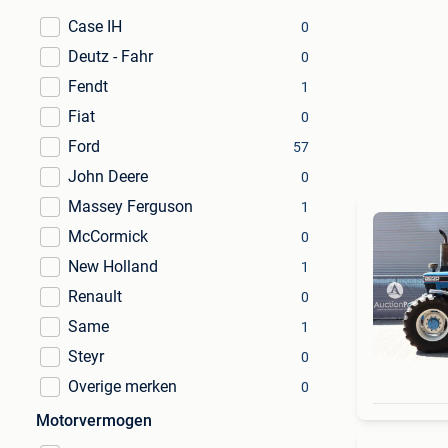
Case IH
0
Deutz - Fahr
0
Fendt
1
Fiat
0
Ford
57
John Deere
0
Massey Ferguson
1
McCormick
0
New Holland
1
Renault
0
Same
1
Steyr
0
Overige merken
0
Motorvermogen