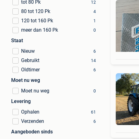
tot 80 Pk
12
80 tot 120 Pk
4
120 tot 160 Pk
1
meer dan 160 Pk
0
Staat
Nieuw
6
Gebruikt
14
Oldtimer
6
Moet nu weg
Moet nu weg
0
Levering
Ophalen
61
Verzenden
6
Aangeboden sinds