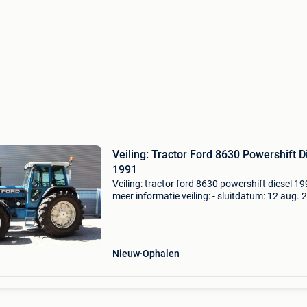
Veiling: Tractor Ford 8630 Powershift D
1991
Veiling: tractor ford 8630 powershift diesel 1
meer informatie veiling: - sluitdatum: 12 aug. 
Website:
https:www.auctionport.be/nl/lot/ford/25851
brandstofsoort: diesel bouwjaar: 1991 kleur
Nieuw
Ophalen