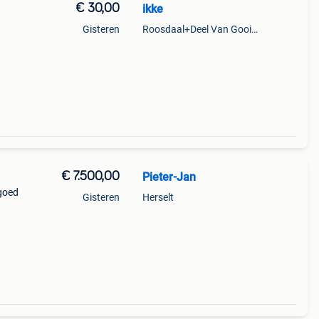
€ 30,00
ikke
Gisteren
Roosdaal+Deel Van Gooik En Sint-Kwintens-Lennik
€ 7.500,00
Pieter-Jan
 goed
Gisteren
Herselt