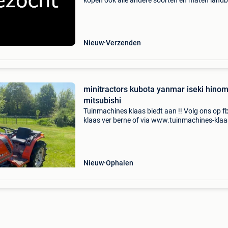
kopen ook alle andere soorten en maten lan
/ bouwmachines ! Mag ook eventueel met sc
zijn waarom kiezen voor ons - wij hoeven geen
garan
Nieuw
Verzenden
minitractors kubota yanmar iseki hino
mitsubishi
Tuinmachines klaas biedt aan !! Volg ons op f
klaas ver berne of via www.tuinmachines-klaa
wij zijn open op afspraak 0479/702589 zoek j
trekker aan voordelige prijzen en toebehoren 
scher
Nieuw
Ophalen