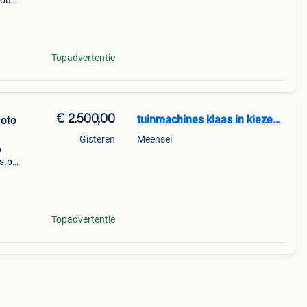
dbouw
hades
Topadvertentie
€ 2.500,00
tuinmachines klaas in kiezegem
moto
Gisteren
Meensel
b
s.be
e een
aan
Topadvertentie