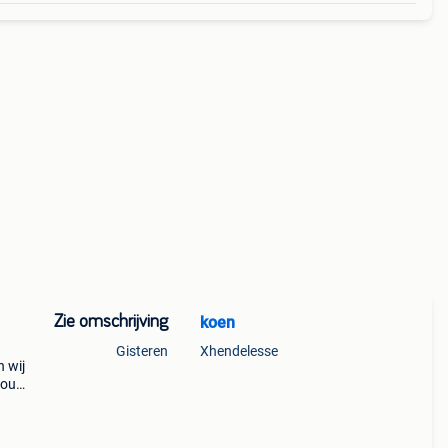
Zie omschrijving
koen
Gisteren
Xhendelesse
n wij
dbouw
hades