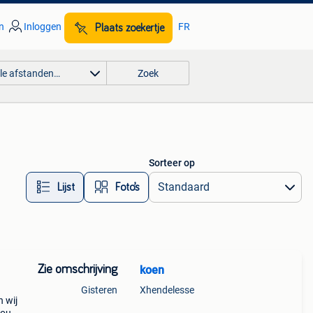
n
Inloggen
FR
Plaats zoekertje
lle afstanden…
Zoek
Sorteer op
Lijst
Foto’s
Zie omschrijving
koen
Gisteren
Xhendelesse
n wij