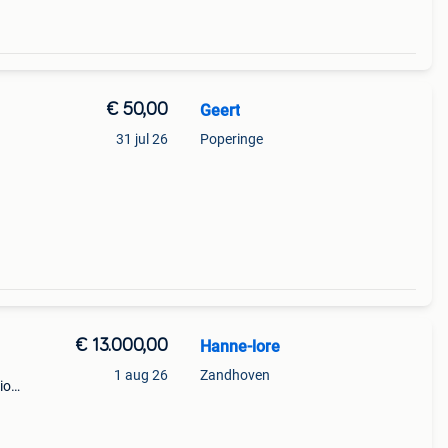
€ 50,00
Geert
31 jul 26
Poperinge
€ 13.000,00
Hanne-lore
1 aug 26
Zandhoven
io