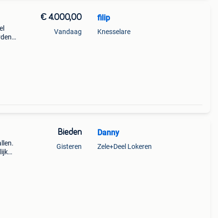
€ 4.000,00
filip
el
Vandaag
Knesselare
rden
Bieden
Danny
llen.
Gisteren
Zele+Deel Lokeren
ijk