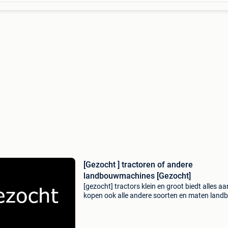
[Gezocht ] tractoren of andere
landbouwmachines [Gezocht]
[gezocht] tractors klein en groot biedt alles aa
kopen ook alle andere soorten en maten lan
/ bouwmachines ! Mag ook eventueel met sc
zijn waarom kiezen voor ons - wij hoeven geen
garan