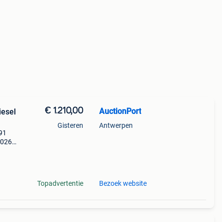
€ 1.210,00
AuctionPort
iesel
Gisteren
Antwerpen
991
2026 -
2
Topadvertentie
Bezoek website