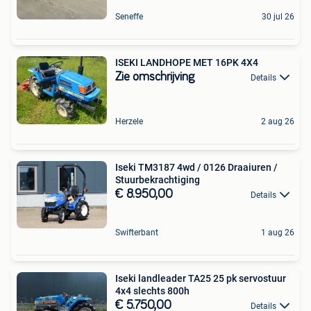
Seneffe
30 jul 26
ISEKI LANDHOPE MET 16PK 4X4
Zie omschrijving
Details
Herzele
2 aug 26
Iseki TM3187 4wd / 0126 Draaiuren /
Stuurbekrachtiging
€ 8.950,00
Details
Swifterbant
1 aug 26
Iseki landleader TA25 25 pk servostuur
4x4 slechts 800h
€ 5.750,00
Details