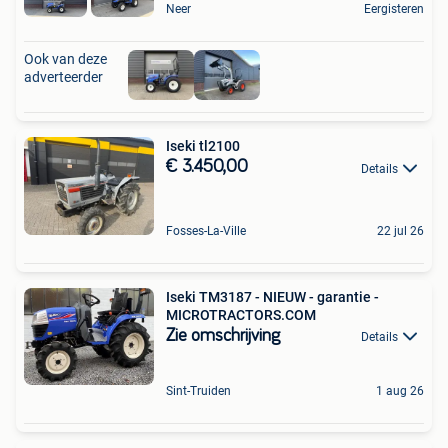
Neer
Eergisteren
Ook van deze
adverteerder
Iseki tl2100
€ 3.450,00
Details
Fosses-La-Ville
22 jul 26
Iseki TM3187 - NIEUW - garantie -
MICROTRACTORS.COM
Zie omschrijving
Details
Sint-Truiden
1 aug 26