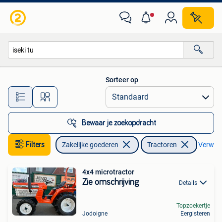
Landbouw | Tractoren
Sorteer op
Alle afstanden…
Bewaar je zoekopdracht
Filters
Zakelijke goederen
Tractoren
Verwijde
4x4 microtractor
Zie omschrijving
Details
Topzoekertje
Jodoigne
Eergisteren