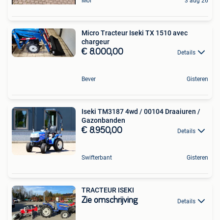
Mol
3 aug 26
Micro Tracteur Iseki TX 1510 avec
chargeur
€ 8.000,00
Details
Bever
Gisteren
Iseki TM3187 4wd / 00104 Draaiuren /
Gazonbanden
€ 8.950,00
Details
Swifterbant
Gisteren
TRACTEUR ISEKI
Zie omschrijving
Details