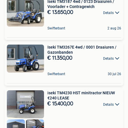
Iseki TM3187 4wd / 0123 Draaiuren /
Voorlader + Contragewich
€ 13.650,00
Details
Swifterbant
2 aug 26
Iseki TM3267E 4wd / 0001 Draaiuren /
Gazonbanden
€ 11.350,00
Details
Swifterbant
30 jul 26
iseki TM4230 HST minitractor NIEUW
€240 LEASE
€ 15.400,00
Details