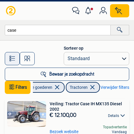
Landbouw | Tractoren
Sorteer op
Alle afstanden…
Bewaar je zoekopdracht
Filters
Zakelijke goederen
Tractoren
Verwijder filters
Veiling: Tractor Case IH MX135 Diesel
2002
€ 12.100,00
Details
Topadvertentie
Bezoek website
Vandaag