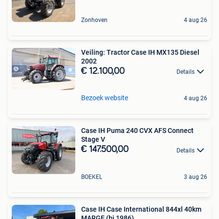
Zonhoven
4 aug 26
Veiling: Tractor Case IH MX135 Diesel
2002
€ 12.100,00
Details
Bezoek website
4 aug 26
Case IH Puma 240 CVX AFS Connect
Stage V
€ 147.500,00
Details
BOEKEL
3 aug 26
Case IH Case International 844xl 40km
MARGE (bj 1986)