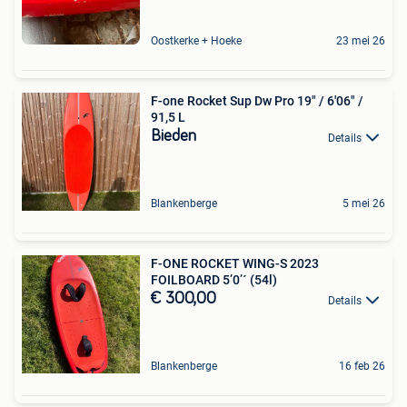
Oostkerke + Hoeke
23 mei 26
F-one Rocket Sup Dw Pro 19" / 6'06" /
91,5 L
Bieden
Details
Blankenberge
5 mei 26
F-ONE ROCKET WING-S 2023
FOILBOARD 5’0’´ (54l)
€ 300,00
Details
Blankenberge
16 feb 26