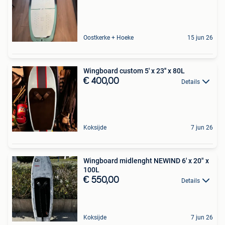
Oostkerke + Hoeke
15 jun 26
Wingboard custom 5' x 23'' x 80L
€ 400,00
Details
Koksijde
7 jun 26
Wingboard midlenght NEWIND 6' x 20" x
100L
€ 550,00
Details
Koksijde
7 jun 26