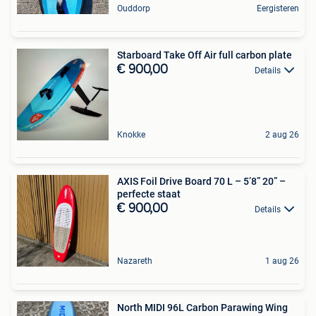
Ouddorp
Eergisteren
Starboard Take Off Air full carbon plate
€ 900,00
Details
Knokke
2 aug 26
AXIS Foil Drive Board 70 L – 5’8” 20” –
perfecte staat
€ 900,00
Details
Nazareth
1 aug 26
North MIDI 96L Carbon Parawing Wing