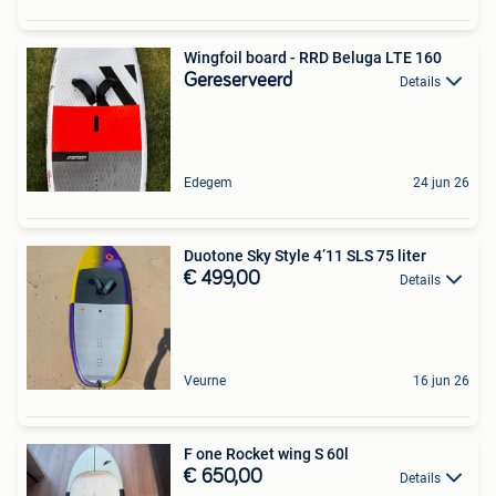
Wingfoil board - RRD Beluga LTE 160
Gereserveerd
Details
Edegem
24 jun 26
Duotone Sky Style 4’11 SLS 75 liter
€ 499,00
Details
Veurne
16 jun 26
F one Rocket wing S 60l
€ 650,00
Details