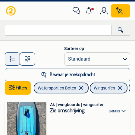
Wingsurfen
Sorteer op
Alle afstanden…
Bewaar je zoekopdracht
Filters
Watersport en Boten
Wingsurfen
W
Ak | wingboards | wingsurfen
Zie omschrijving
Details