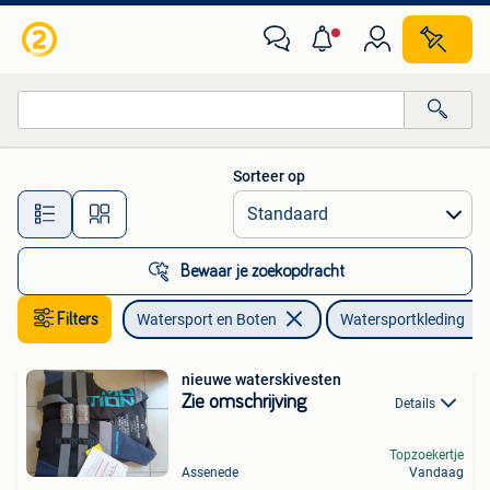
Watersportkleding
Sorteer op
Alle afstanden…
Bewaar je zoekopdracht
Filters
Watersport en Boten
Watersportkleding
nieuwe waterskivesten
Zie omschrijving
Details
Topzoekertje
Assenede
Vandaag