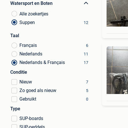
Watersport en Boten
Alle zoekertjes
Suppen
12
Taal
Français
6
Nederlands
11
Nederlands & Français
17
Conditie
Nieuw
7
Zo goed als nieuw
5
Gebruikt
0
Type
SUP-boards
SUP-peddels