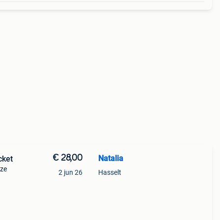
€ 28,00
Natalia
cket
oze
2 jun 26
Hasselt