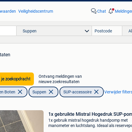
waarden
Veiligheidscentrum
Chat
Meldinge
Suppen
A
taten
Ontvang meldingen van
 je zoekopdracht
nieuwe zoekresultaten
en Boten
Suppen
SUP-accessoire
Verwijder filter
1x gebruikte Mistral Hogedruk SUP-po
1x gebruik mistral hogedruk handpomp met
manometer en luchtslang. Ideaal als reserve
of vervanging voor je huidige sup-pomp.