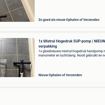
Specificaties ✔ mistral hogedrukpomp ✔
dubbelwerkend (double action) ✔
Zo goed als nieuw
Ophalen of Verzenden
1x Mistral Hogedruk SUP-pomp | NIEUW 
verpakking
1x gloednieuwe mistral hogedruk handpomp 
manometer en luchtslang. Nooit gebruikt en n
de originele verpakking. Ideaal als reservepom
vervanging voor je huidige sup-pomp. Specific
✔ m
Nieuw
Ophalen of Verzenden