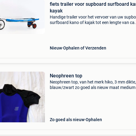
fiets trailer voor supboard surfboard k
kayak
Handige trailer voor het vervoer van uw supb
surfboard kano of kajak tot een lengte van ca.
Meter. Nieuw model! Nu met een handige troll
De trailer is gemakkelijk vast te koppelen aan 
Nieuw
Ophalen of Verzenden
Neophreen top
Neophreen top, van het merk hiko, 3 mm dikte,
blauw/zwart zo goed als nieuw maat medium 
rekbaar )
Zo goed als nieuw
Ophalen