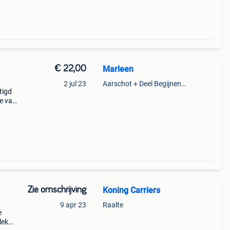
€ 22,00
Marleen
2 jul 23
Aarschot + Deel Begijnendijk
tigd
je van
el
Zie omschrijving
Koning Carriers
9 apr 23
Raalte
e
lek