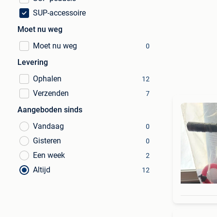
SUP-accessoire
Moet nu weg
Moet nu weg
0
Levering
Ophalen
12
Verzenden
7
Aangeboden sinds
Vandaag
0
Gisteren
0
Een week
2
Altijd
12