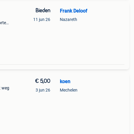
Bieden
Frank Deloof
11 jun 26
Nazareth
orten
. .
€ 5,00
koen
t weg
3 jun 26
Mechelen