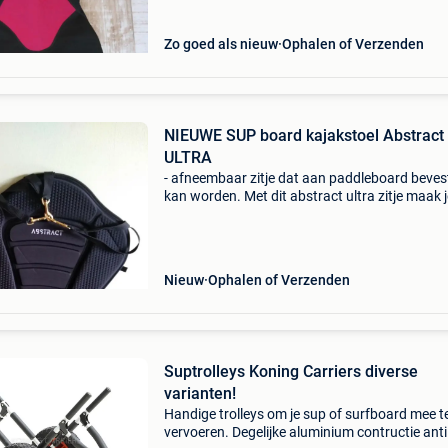
Zo goed als nieuw
Ophalen of Verzenden
NIEUWE SUP board kajakstoel Abstract
ULTRA
- afneembaar zitje dat aan paddleboard beves
kan worden. Met dit abstract ultra zitje maak 
een paddleboard een kajak zodat je comfortab
kan zitten. Om het zitje te installeren klik je de
Nieuw
Ophalen of Verzenden
Suptrolleys Koning Carriers diverse
varianten!
Handige trolleys om je sup of surfboard mee t
vervoeren. Degelijke aluminium contructie anti