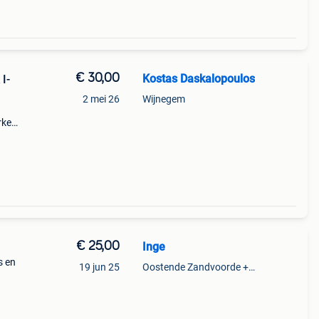
€ 30,00
Kostas Daskalopoulos
I-
2 mei 26
Wijnegem
rke
€ 25,00
Inge
s en
19 jun 25
Oostende Zandvoorde +Oostende