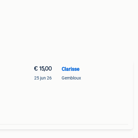
€ 15,00
Clarisse
25 jun 26
Gembloux