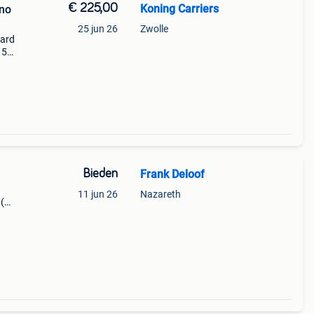
€ 225,00
Koning Carriers
ano
25 jun 26
Zwolle
oard
 5
eytas!
uw f
Bieden
Frank Deloof
11 jun 26
Nazareth
(