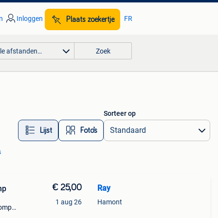
n
Inloggen
FR
Plaats zoekertje
lle afstanden…
Zoek
Sorteer op
Lijst
Foto’s
s
€ 25,00
Ray
mp
1 aug 26
Hamont
pomp