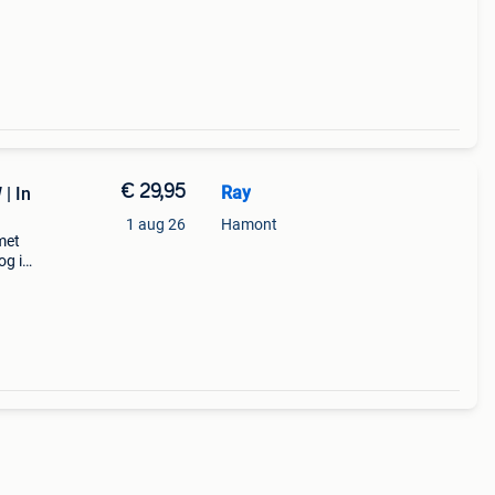
€ 29,95
Ray
| In
1 aug 26
Hamont
met
og in
p of
aties