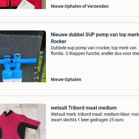
Nieuw
Ophalen of Verzenden
Nieuwe dubbel SUP pomp van top merk 
Rocker
Dubbele sup pomp van i-rocker, top merk van
florida. 3 Stappen functie, sneller dus voor ste
mensen en gemakkelijker voor "minder sterke"
mensen 🙃. Premium model, geen goedkope
rommel. N
Nieuw
Ophalen
wetsuit Tribord maat medium
Wetsuit merk: tribord maat: medium kleur: roo
zwart slechts 1 keer gedragen 25 euro